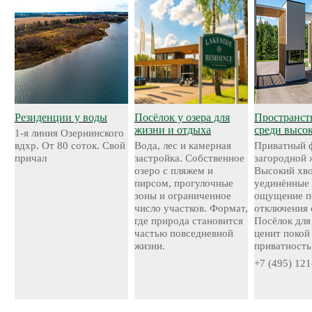
Резиденции у воды
Посёлок у озера для
Пространст
жизни и отдыха
среди высо
1-я линия Озернинского
вдхр. От 80 соток. Свой
Вода, лес и камерная
Приватный 
причал
застройка. Собственное
загородной 
озеро с пляжем и
Высокий хво
пирсом, прогулочные
уединённые 
зоны и ограниченное
ощущение п
число участков. Формат,
отключения 
где природа становится
Посёлок для 
частью повседневной
ценит покой
жизни.
приватность
+7 (495) 121