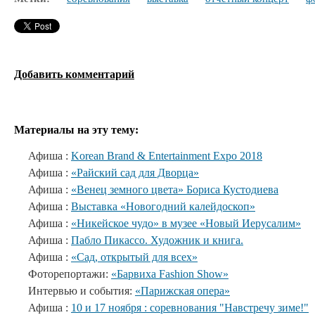
Добавить комментарий
Материалы на эту тему:
Афиша :
Korean Brand & Entertainment Expo 2018
Афиша :
«Райский сад для Дворца»
Афиша :
«Венец земного цвета» Бориса Кустодиева
Афиша :
Выставка «Новогодний калейдоскоп»
Афиша :
«Никейское чудо» в музее «Новый Иерусалим»
Афиша :
Пабло Пикассо. Художник и книга.
Афиша :
«Сад, открытый для всех»
Фоторепортажи:
«Барвиха Fashion Show»
Интервью и события:
«Парижская опера»
Афиша :
10 и 17 ноября : соревнования "Навстречу зиме!"