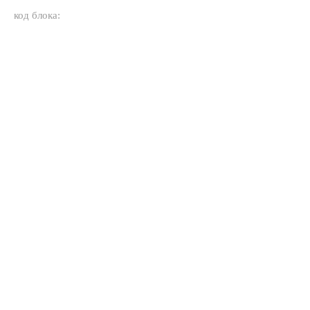
код блока: