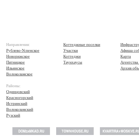
Направления:
Коттеджные поселки
Инфрастр
Рублево-Успенское
Участки
Афиша со
Новорижское
Коттеджи
Карта
Пятницкое
Таунхаусы
Агентства
Ильинское
Архив объ
Волоколамское
Районы:
Одинцовский
Красногорский
Истринский
Волоколамский
Рузский