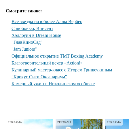
Смотрите также:
Все звезды на юбилее Аллы Вербер
С любовью, Винсент
Хэллоуин в Dream House
"ГлавКиноСад"
"Jam Juniors"
Официальное открытие TMT Boxing Academy
Благотворительный вечер «Action!»
Кулинарный мастер-класс с Игорем Гришечкиным
"Крокус Сити Океанариум"
Камерный ужин в Николинском особняке
РЕКЛАМА
РЕКЛАМА
РЕКЛАМА