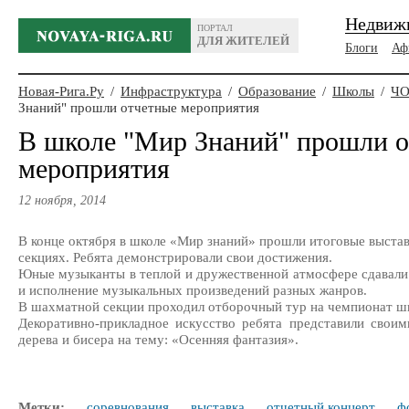
Недвиж
ПОРТАЛ
ДЛЯ ЖИТЕЛЕЙ
Блоги
Аф
Новая-Рига.Ру
/
Инфраструктура
/
Образование
/
Школы
/
ЧО
Знаний" прошли отчетные мероприятия
В школе "Мир Знаний" прошли о
мероприятия
12 ноября, 2014
В конце октября в школе «Мир знаний» прошли итоговые выстав
секциях. Ребята демонстрировали свои достижения.
Юные музыканты в теплой и дружественной атмосфере сдавали 
и исполнение музыкальных произведений разных жанров.
В шахматной секции проходил отборочный тур на чемпионат ш
Декоративно-прикладное искусство ребята представили свои
дерева и бисера на тему: «Осенняя фантазия».
Метки:
соревнования
выставка
отчетный концерт
ф