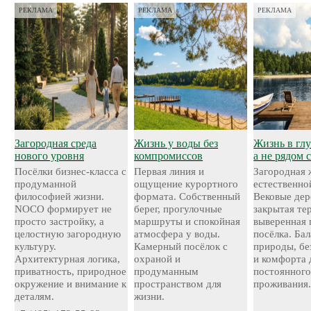
РЕКЛАМА
РЕКЛАМА
РЕКЛАМА
Загородная среда
Жизнь у воды без
Жизнь в глу
нового уровня
компромиссов
а не рядом 
Посёлки бизнес-класса с
Первая линия и
Загородная 
продуманной
ощущение курортного
естественно
философией жизни.
формата. Собственный
Вековые дер
NOCO формирует не
берег, прогулочные
закрытая те
просто застройку, а
маршруты и спокойная
выверенная 
целостную загородную
атмосфера у воды.
посёлка. Ба
культуру.
Камерный посёлок с
природы, бе
Архитектурная логика,
охраной и
и комфорта 
приватность, природное
продуманным
постоянног
окружение и внимание к
пространством для
проживания
деталям.
жизни.