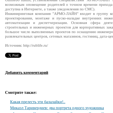
Gunnebo Italdis, установленные специалистами "АРМО-ЛАЙН" п
возможным оповещение родителей о точном времени прихода 
доступна в Интернете, а также уведомления по СМС).
Инжиниринговая компания "АРМО-ЛАЙН" входит в группу ко
проектировании, монтаже и пуско-наладке внутренних инж
автоматизации и диспетчеризации. Основная сфера дея
строительных и инженерных проектов для корпоративных зака
большое число выполненных проектов по оснащению инженерн
развлекательных центров, сетевых магазинов, гостиниц, дата-ц
Источник: http://rublife.ru/
Добавить комментарий
Смотрите также:
Какая прелесть эти балалайки!..
Микаэл Таривердиев: два портрета одного художника