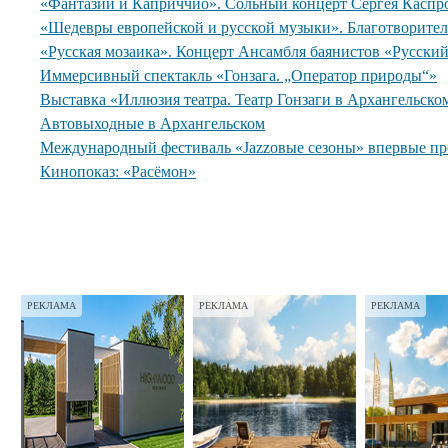
«Фантазии и Каприччио». Сольный концерт Сергея Каспр
«Шедевры европейской и русской музыки». Благотворите
«Русская мозаика». Концерт Ансамбля баянистов «Русски
Иммерсивный спектакль «Гонзага. „Оператор природы“»
Выставка «Иллюзия театра. Театр Гонзаги в Архангельско
Автовыходные в Архангельском
Международный фестиваль «Jazzовые сезоны» впервые пр
Кинопоказ: «Расёмон»
РЕКЛАМА
РЕКЛАМА
РЕКЛАМА