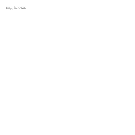
код блока: