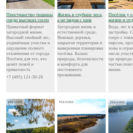
Пространство тишины
Жизнь в глубине леса,
Посёлок у о
среди высоких сосен
а не рядом с ним
жизни и от
Приватный формат
Загородная жизнь в
Вода, лес и
загородной жизни.
естественной среде.
застройка. 
Высокий хвойный лес,
Вековые деревья,
озеро с пля
уединённые участки и
закрытая территория и
пирсом, про
ощущение полного
выверенная планировка
зоны и огра
отключения от города.
посёлка. Баланс
число участ
Посёлок для тех, кто
природы, безопасности
где природа
ценит покой и
и комфорта для
частью повс
приватность
постоянного
жизни.
проживания.
+7 (495) 121-30-26
РЕКЛАМА
РЕКЛАМА
РЕКЛАМА