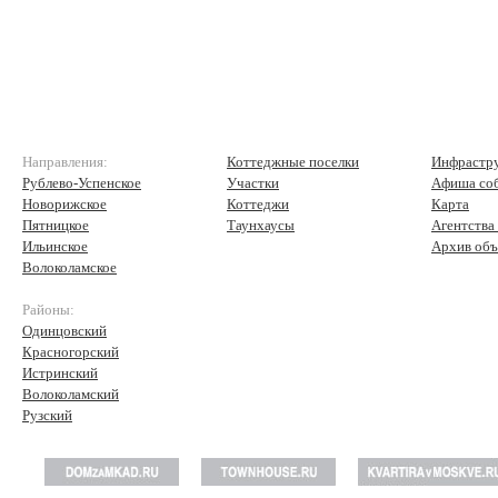
Направления:
Коттеджные поселки
Инфрастр
Рублево-Успенское
Участки
Афиша со
Новорижское
Коттеджи
Карта
Пятницкое
Таунхаусы
Агентства
Ильинское
Архив объ
Волоколамское
Районы:
Одинцовский
Красногорский
Истринский
Волоколамский
Рузский