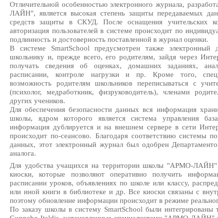
Отличительной особенностью электронного журнала, разрабо
ЛАЙН", является высокая степень защиты передаваемых да
средств защиты в СКУД. После оснащения учительских ко
авторизация пользователей в системе происходит по индивиду
подлинность и достоверность поставленной в журнал оценки.
В системе SmartSchool предусмотрен также электронный д
школьнику и, прежде всего, его родителям, зайдя через Инт
получать сведения об оценках, домашних заданиях, анал
расписании, контроле нагрузки и пр. Кроме того, спе
возможность родителям школьников переписываться с учи
(психолог, медработкник, физруководитель), членами родит
других учеников.
Для обеспечения безопасности данных вся информация храни
школы, ядром которого является система управления ба
информация дублируется и на внешнем сервере в сети Интер
происходит по-сеансово. Благодаря соответствию системы п
данных, этот электронный журнал был одобрен Департаменто
аналога.
Для удобства учащихся на территории школы "АРМО-ЛАЙН" 
киоски, которые позволяют оперативно получить информа
расписании уроков, объявлениях по школе или классу, распре
или иной книги в библиотеке и др. Все киоски связаны с вну
поэтому обновление информации происходит в режиме реальног
По заказу школы в систему SmartSchool были интегрированы 