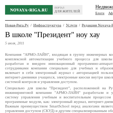
Недвиж
ПОРТАЛ
ДЛЯ ЖИТЕЛЕЙ
Блоги
Аф
Новая-Рига.Ру
/
Инфраструктура
/
Услуги
/
Редакция Novaya-
В школе "Президент" ноу хау
5 июля, 2011
Компания "АРМО-ЛАЙН", входящая в группу инженерных ком
комплексной автоматизации учебного процесса для школы
разработан и внедрен инновационный программно-аппарат
сотрудниками компании специально для учебных и образо
включает в себя электронный журнал с авторизацией пользо
интернет-дневники учащихся, электронные киоски внутри шко
системой контроля и управления доступом.
Специально для школы "Президент", расположенной на Ру
инжиниринговой компании "АРМО-ЛАЙН" разработали и у
систему управления учебным и воспитательным процессом 
программные модули, как: электронный журнал, интернет-днев
Важным преимуществом SmartSchool перед аналогами являетс
управления доступом (СКУД) и другим специализированным об