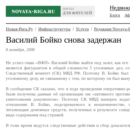
Недвиж
ПОРТАЛ
ДЛЯ ЖИТЕЛЕЙ
Блоги
Аф
Новая-Рига.Ру
/
Инфраструктура
/
Услуги
/
Редакция Novaya-
Василий Бойко снова задержан
8 октября, 2008
Не успел глава «ВФП» Василий Бойко выйти под залог, как его 
является фигурантом в общей сложности 5 уголовных дел, с
Следственный комитет (СК) МВД РФ. Поэтому В. Бойко был 
уголовному делу, не связанному с тем, по которому он был выпу
В сообщении СК сказано, что в ходе проведения оперативно-
были получены данные об организации им «активного противо
уничтожения документов». Поэтому СК МВД намерен ходата
отношении В. Бойко, подозреваемого в мошенничестве,
легализации денежных средств, полученных в результате сове
виде содержания под стражей.
В тоже время ведутся следственные действия и сбор доказател