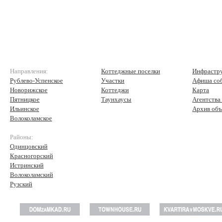
Направления:
Коттеджные поселки
Инфрастр
Рублево-Успенское
Участки
Афиша со
Новорижское
Коттеджи
Карта
Пятницкое
Таунхаусы
Агентства
Ильинское
Архив объ
Волоколамское
Районы:
Одинцовский
Красногорский
Истринский
Волоколамский
Рузский