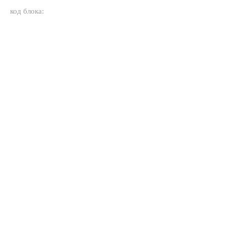
код блока: