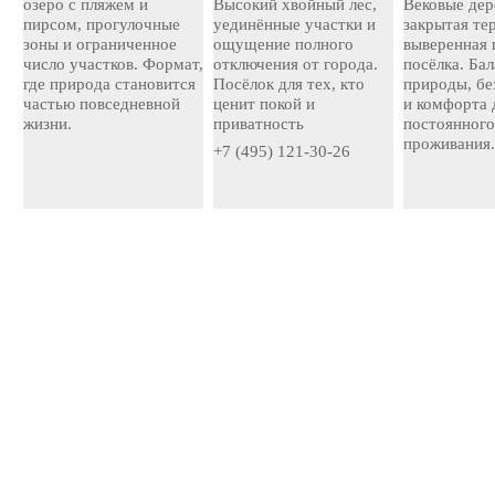
озеро с пляжем и
Высокий хвойный лес,
Вековые дер
пирсом, прогулочные
уединённые участки и
закрытая те
зоны и ограниченное
ощущение полного
выверенная 
число участков. Формат,
отключения от города.
посёлка. Ба
где природа становится
Посёлок для тех, кто
природы, бе
частью повседневной
ценит покой и
и комфорта 
жизни.
приватность
постоянног
проживания
+7 (495) 121-30-26