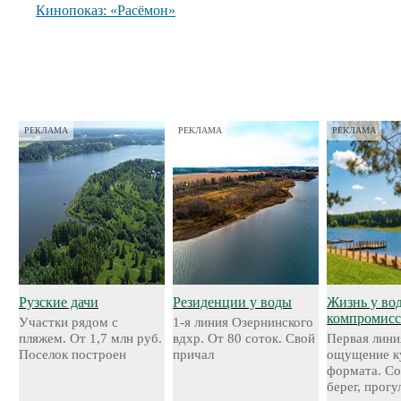
Кинопоказ: «Расёмон»
РЕКЛАМА
РЕКЛАМА
РЕКЛАМА
Рузские дачи
Резиденции у воды
Жизнь у во
компромисс
Участки рядом с
1-я линия Озернинского
пляжем. От 1,7 млн руб.
вдхр. От 80 соток. Свой
Первая лини
Поселок построен
причал
ощущение к
формата. С
берег, прог