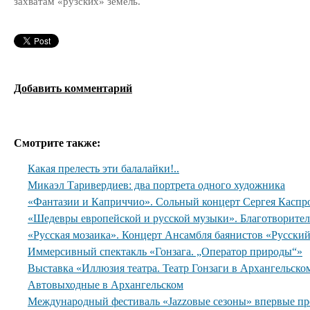
захватам «рузских» земель.
Добавить комментарий
Смотрите также:
Какая прелесть эти балалайки!..
Микаэл Таривердиев: два портрета одного художника
«Фантазии и Каприччио». Сольный концерт Сергея Каспр
«Шедевры европейской и русской музыки». Благотворите
«Русская мозаика». Концерт Ансамбля баянистов «Русски
Иммерсивный спектакль «Гонзага. „Оператор природы“»
Выставка «Иллюзия театра. Театр Гонзаги в Архангельско
Автовыходные в Архангельском
Международный фестиваль «Jazzовые сезоны» впервые пр