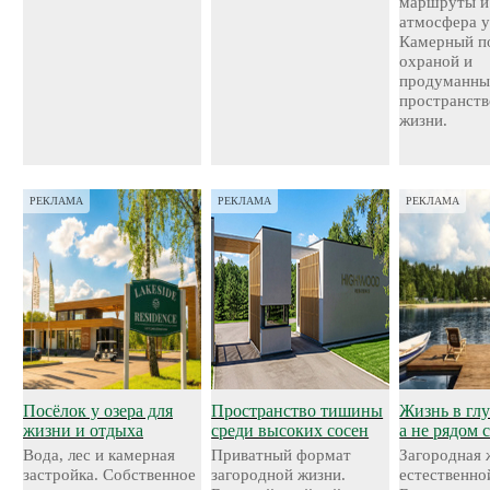
маршруты и
атмосфера у
Камерный по
охраной и
продуманн
пространств
жизни.
РЕКЛАМА
РЕКЛАМА
РЕКЛАМА
Посёлок у озера для
Пространство тишины
Жизнь в глу
жизни и отдыха
среди высоких сосен
а не рядом 
Вода, лес и камерная
Приватный формат
Загородная 
застройка. Собственное
загородной жизни.
естественно