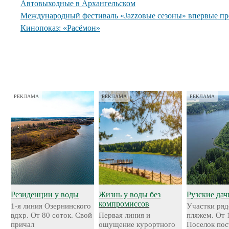
Автовыходные в Архангельском
Международный фестиваль «Jazzовые сезоны» впервые пр
Кинопоказ: «Расёмон»
РЕКЛАМА
РЕКЛАМА
РЕКЛАМА
Резиденции у воды
Жизнь у воды без
Рузские дач
компромиссов
1-я линия Озернинского
Участки ряд
вдхр. От 80 соток. Свой
Первая линия и
пляжем. От 
причал
ощущение курортного
Поселок пос