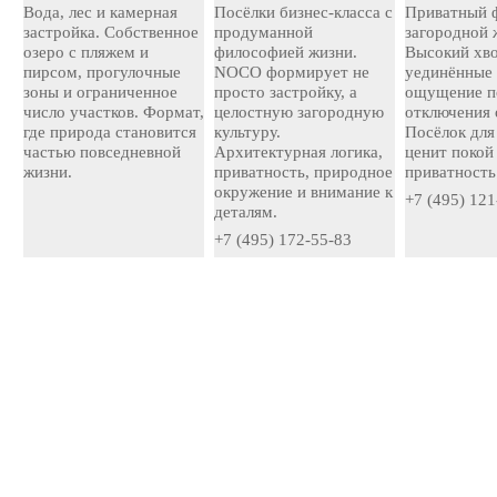
Вода, лес и камерная
Посёлки бизнес-класса с
Приватный 
застройка. Собственное
продуманной
загородной 
озеро с пляжем и
философией жизни.
Высокий хво
пирсом, прогулочные
NOCO формирует не
уединённые 
зоны и ограниченное
просто застройку, а
ощущение п
число участков. Формат,
целостную загородную
отключения 
где природа становится
культуру.
Посёлок для 
частью повседневной
Архитектурная логика,
ценит покой
жизни.
приватность, природное
приватность
окружение и внимание к
+7 (495) 121
деталям.
+7 (495) 172-55-83