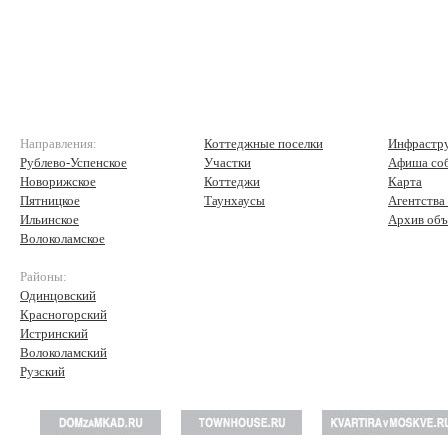
Направления:
Коттеджные поселки
Инфрастр
Рублево-Успенское
Участки
Афиша со
Новорижское
Коттеджи
Карта
Пятницкое
Таунхаусы
Агентства
Ильинское
Архив объ
Волоколамское
Районы:
Одинцовский
Красногорский
Истринский
Волоколамский
Рузский