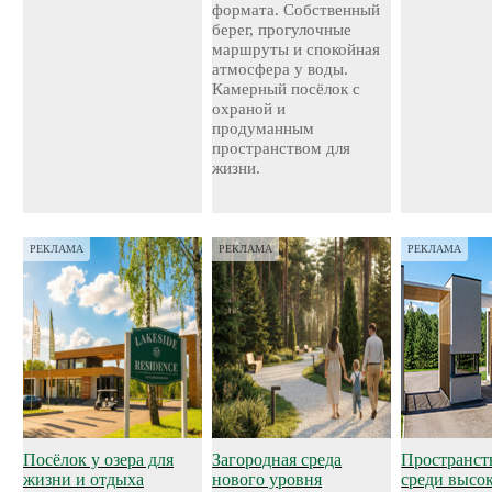
формата. Собственный
берег, прогулочные
маршруты и спокойная
атмосфера у воды.
Камерный посёлок с
охраной и
продуманным
пространством для
жизни.
РЕКЛАМА
РЕКЛАМА
РЕКЛАМА
Посёлок у озера для
Загородная среда
Пространст
жизни и отдыха
нового уровня
среди высо