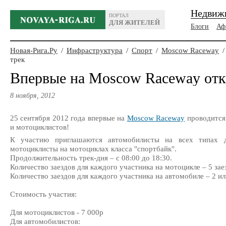
Недвиж
ПОРТАЛ
ДЛЯ ЖИТЕЛЕЙ
Блоги
Аф
Новая-Рига.Ру
/
Инфраструктура
/
Спорт
/
Moscow Raceway
/
трек
Впервые на Moscow Raceway от
8 ноября, 2012
25 сентября 2012 года впервые на
Moscow Raceway
проводится 
и мотоциклистов!
К участию приглашаются автомобилисты на всех типах 
мотоциклисты на мотоциклах класса "спортбайк".
Продолжительность трек-дня – с 08:00 до 18:30.
Количество заездов для каждого участника на мотоцикле – 5 зае
Количество заездов для каждого участника на автомобиле – 2 ил
Стоимость участия:
Для мотоциклистов - 7 000р
Для автомобилистов: