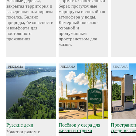
Вековые деревья,
формата. Собственный
закрытая территория и
берег, прогулочные
выверенная планировка
маршруты и спокойная
посёлка. Баланс
атмосфера у воды.
природы, безопасности
Камерный посёлок с
и комфорта для
охраной и
постоянного
продуманным
проживания.
пространством для
жизни.
РЕКЛАМА
РЕКЛАМА
РЕКЛАМА
Рузские дачи
Посёлок у озера для
Пространст
жизни и отдыха
среди высо
Участки рядом с