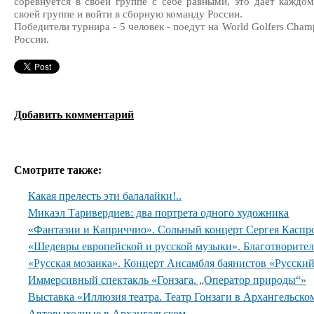
соревнуется в своей группе с себе равными, это дает каждо
своей группе и войти в сборную команду России.
Победители турнира - 5 человек - поедут на World Golfers Cha
России.
Добавить комментарий
Смотрите также:
Какая прелесть эти балалайки!..
Микаэл Таривердиев: два портрета одного художника
«Фантазии и Каприччио». Сольный концерт Сергея Каспр
«Шедевры европейской и русской музыки». Благотворите
«Русская мозаика». Концерт Ансамбля баянистов «Русски
Иммерсивный спектакль «Гонзага. „Оператор природы“»
Выставка «Иллюзия театра. Театр Гонзаги в Архангельско
Автовыходные в Архангельском