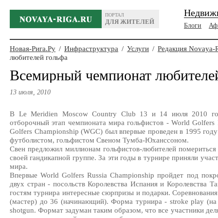
Недвиж
ПОРТАЛ
ДЛЯ ЖИТЕЛЕЙ
Блоги
Аф
Новая-Рига.Ру
/
Инфраструктура
/
Услуги
/
Редакция Novaya-
любителей гольфа
Всемирный чемпионат любителе
13 июля, 2010
В Le Meridien Moscow Country Club 13 и 14 июля 2010 го
отборочный этап чемпионата мира гольфистов - World Golfers 
Golfers Championship (WGC) был впервые проведен в 1995 году
футболистом, гольфистом Свеном Тумба-Юханссоном.
Свен предложил миллионам гольфистов-любителей помериться 
своей гандикапной группе. За эти годы в турнире приняли учас
мира.
Впервые World Golfers Russia Championship пройдет под пок
двух стран - посольств Королевства Испания и Королевства Та
гостям турнира интересные сюрпризы и подарки. Соревнования
(мастер) до 36 (начинающий). Форма турнира - stroke play (на
shotgun. Формат задуман таким образом, что все участники дел