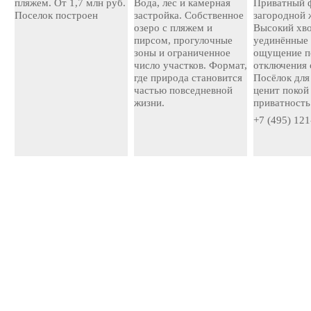
пляжем. От 1,7 млн руб.
Вода, лес и камерная
Приватный 
Поселок построен
застройка. Собственное
загородной 
озеро с пляжем и
Высокий хво
пирсом, прогулочные
уединённые 
зоны и ограниченное
ощущение п
число участков. Формат,
отключения 
где природа становится
Посёлок для 
частью повседневной
ценит покой
жизни.
приватность
+7 (495) 121