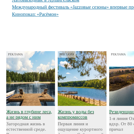
Международный фестиваль «Jazzовые сезоны» впервые пр
Кинопоказ: «Расёмон»
РЕКЛАМА
РЕКЛАМА
РЕКЛАМА
Жизнь в глубине леса,
Жизнь у воды без
Резиденции
а не рядом с ним
компромиссов
1-я линия О
Загородная жизнь в
Первая линия и
вдхр. От 80
естественной среде.
ощущение курортного
причал