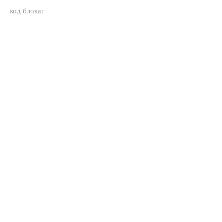
код блока: