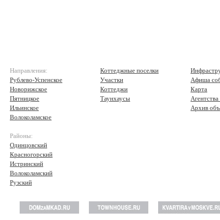
Направления:
Коттеджные поселки
Инфрастр
Рублево-Успенское
Участки
Афиша со
Новорижское
Коттеджи
Карта
Пятницкое
Таунхаусы
Агентства
Ильинское
Архив объ
Волоколамское
Районы:
Одинцовский
Красногорский
Истринский
Волоколамский
Рузский