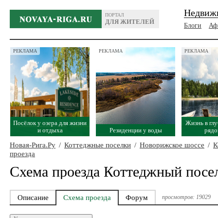
Недвиж
ПОРТАЛ
ДЛЯ ЖИТЕЛЕЙ
Блоги
Аф
РЕКЛАМА
РЕКЛАМА
РЕКЛАМА
Посёлок у озера для жизни
Жизнь в глу
и отдыха
Резиденции у воды
рядо
Новая-Рига.Ру
/
Коттеджные поселки
/
Новорижское шоссе
/
К
проезда
Схема проезда Коттеджный посе
Описание
Схема проезда
Форум
просмотров: 19029