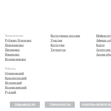
Направления:
Коттеджные поселки
Инфрастр
Рублево-Успенское
Участки
Афиша со
Новорижское
Коттеджи
Карта
Пятницкое
Таунхаусы
Агентства
Ильинское
Архив объ
Волоколамское
Районы:
Одинцовский
Красногорский
Истринский
Волоколамский
Рузский