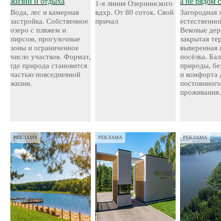
жизни и отдыха
а не рядом 
1-я линия Озернинского
Вода, лес и камерная
вдхр. От 80 соток. Свой
Загородная 
застройка. Собственное
причал
естественно
озеро с пляжем и
Вековые дер
пирсом, прогулочные
закрытая те
зоны и ограниченное
выверенная 
число участков. Формат,
посёлка. Ба
где природа становится
природы, бе
частью повседневной
и комфорта 
жизни.
постоянног
проживания
РЕКЛАМА
РЕКЛАМА
РЕКЛАМА