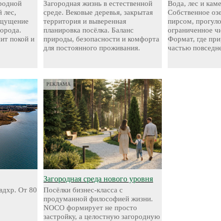
родной
Загородная жизнь в естественной
Вода, лес и кам
 лес,
среде. Вековые деревья, закрытая
Собственное оз
ощущение
территория и выверенная
пирсом, прогул
города.
планировка посёлка. Баланс
ограниченное чи
нит покой и
природы, безопасности и комфорта
Формат, где при
для постоянного проживания.
частью повседн
РЕКЛАМА
Загородная среда нового уровня
вдхр. От 80
Посёлки бизнес-класса с
продуманной философией жизни.
NOCO формирует не просто
застройку, а целостную загородную