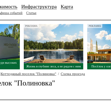
жимость
Инфраструктура
Карта
Афиша событий
Статьи
РЕКЛАМА
РЕКЛАМА
еди высоких
Жизнь в глубине леса, а не рядом с ним
Посёлок у озе
Коттеджный поселок "Полиновка"
/
Схема проезда
елок "Полиновка"