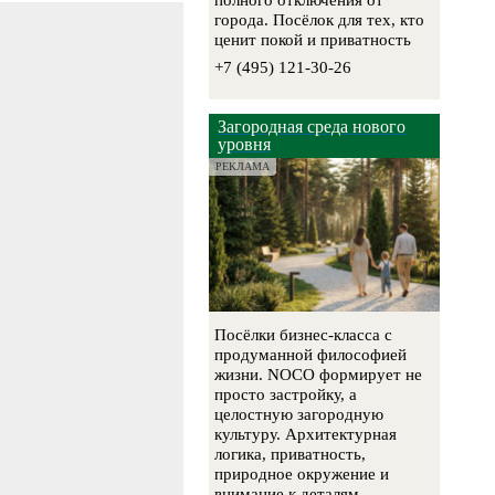
полного отключения от
города. Посёлок для тех, кто
ценит покой и приватность
+7 (495) 121-30-26
Загородная среда нового
уровня
РЕКЛАМА
Посёлки бизнес-класса с
продуманной философией
жизни. NOCO формирует не
просто застройку, а
целостную загородную
культуру. Архитектурная
логика, приватность,
природное окружение и
внимание к деталям.