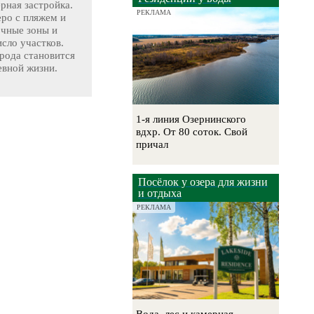
ерная застройка.
РЕКЛАМА
еро с пляжем и
очные зоны и
сло участков.
рода становится
евной жизни.
1-я линия Озернинского
вдхр. От 80 соток. Свой
причал
Посёлок у озера для жизни
и отдыха
РЕКЛАМА