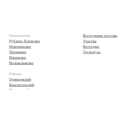
Направления:
Коттеджные поселки
Рублево-Успенское
Участки
Новорижское
Коттеджи
Пятницкое
Таунхаусы
Ильинское
Волоколамское
Районы:
Одинцовский
Красногорский
Истринский
Волоколамский
Рузский