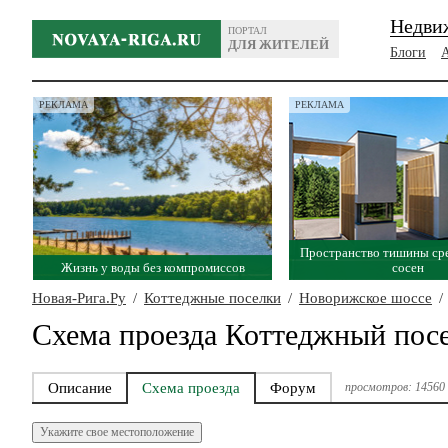
Недви
ПОРТАЛ
ДЛЯ ЖИТЕЛЕЙ
Блоги
РЕКЛАМА
РЕКЛАМА
Пространство тишины ср
Жизнь у воды без компромиссов
сосен
Новая-Рига.Ру
/
Коттеджные поселки
/
Новорижское шоссе
/
Схема проезда Коттеджный пос
Описание
Схема проезда
Форум
просмотров: 14560
Укажите свое местоположение