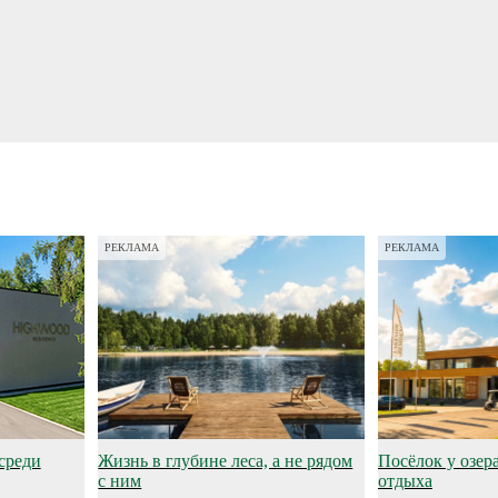
РЕКЛАМА
РЕКЛАМА
среди
Жизнь в глубине леса, а не рядом
Посёлок у озер
с ним
отдыха