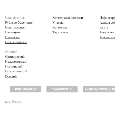
Направления:
Коттеджные поселки
Инфрастр
Рублево-Успенское
Участки
Афиша со
Новорижское
Коттеджи
Карта
Пятницкое
Таунхаусы
Агентства
Ильинское
Архив объ
Волоколамское
Районы:
Одинцовский
Красногорский
Истринский
Волоколамский
Рузский
код блока: