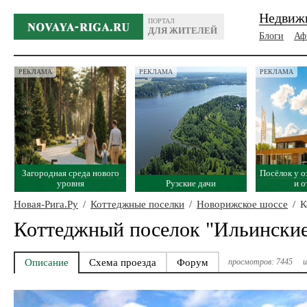
Недвиж
ПОРТАЛ
ДЛЯ ЖИТЕЛЕЙ
Блоги
Аф
РЕКЛАМА
РЕКЛАМА
РЕКЛАМА
Загородная среда нового
Посёлок у о
уровня
Рузские дачи
и 
Новая-Рига.Ру
/
Коттеджные поселки
/
Новорижское шоссе
/
К
Коттеджный поселок "Ильинские
Описание
Схема проезда
Форум
просмотров: 7445
и