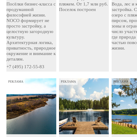
Посёлки бизнес-класса с
пляжем. От 1,7 млн руб.
Вода, лес и
продуманной
Поселок построен
застройка. 
философией жизни.
озеро с пля
NOCO формирует не
пирсом, про
просто застройку, а
зоны и огра
целостную загородную
число участ
культуру.
где природа
Архитектурная логика,
частью повс
приватность, природное
жизни.
окружение и внимание к
деталям.
+7 (495) 172-55-83
РЕКЛАМА
РЕКЛАМА
РЕКЛАМА