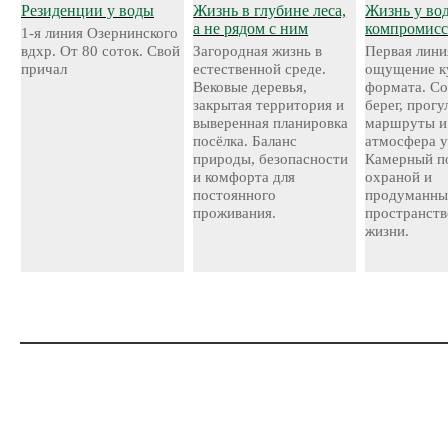
Резиденции у воды
Жизнь в глубине леса,
Жизнь у во
а не рядом с ним
компромисс
1-я линия Озернинского
вдхр. От 80 соток. Свой
Загородная жизнь в
Первая лини
причал
естественной среде.
ощущение к
Вековые деревья,
формата. С
закрытая территория и
берег, прог
выверенная планировка
маршруты и
посёлка. Баланс
атмосфера у
природы, безопасности
Камерный по
и комфорта для
охраной и
постоянного
продуманн
проживания.
пространств
жизни.