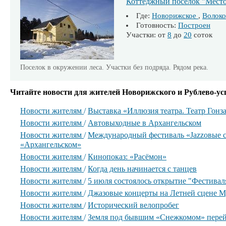
Коттеджный поселок "Место
Где:
Новорижское
,
Волоко
Готовность:
Построен
Участки: от
8
до
20
соток
Поселок в окружении леса. Участки без подряда. Рядом река.
Читайте новости для жителей Новорижского и Рублево-ус
Новости жителям
/
Выставка «Иллюзия театра. Театр Гонз
Новости жителям
/
Автовыходные в Архангельском
Новости жителям
/
Международный фестиваль «Jazzовые с
«Архангельском»
Новости жителям
/
Кинопоказ: «Расёмон»
Новости жителям
/
Когда день начинается с танцев
Новости жителям
/
5 июля состоялось открытие "Фестиваля
Новости жителям
/
Джазовые концерты на Летней сцене М
Новости жителям
/
Исторический велопробег
Новости жителям
/
Земля под бывшим «Снежкомом» перей