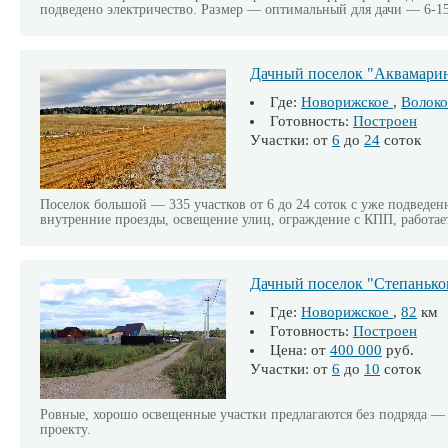
подведено электричество. Размер — оптимальный для дачи — 6-15
Дачный поселок "Аквамари
Где:
Новорижское
,
Волоко
Готовность:
Построен
Участки: от
6
до
24
соток
Поселок большой — 335 участков от 6 до 24 соток с уже подведен
внутренние проезды, освещение улиц, ограждение с КПП, работае
Дачный поселок "Степанько
Где:
Новорижское
,
82
км
Готовность:
Построен
Цена: от
400 000
руб.
Участки: от
6
до
10
соток
Ровные, хорошо освещенные участки предлагаются без подряда 
проекту.