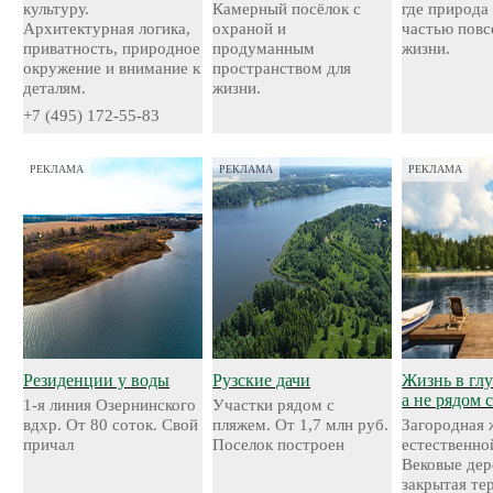
культуру.
Камерный посёлок с
где природа
Архитектурная логика,
охраной и
частью повс
приватность, природное
продуманным
жизни.
окружение и внимание к
пространством для
деталям.
жизни.
+7 (495) 172-55-83
РЕКЛАМА
РЕКЛАМА
РЕКЛАМА
Резиденции у воды
Рузские дачи
Жизнь в глу
а не рядом 
1-я линия Озернинского
Участки рядом с
вдхр. От 80 соток. Свой
пляжем. От 1,7 млн руб.
Загородная 
причал
Поселок построен
естественно
Вековые дер
закрытая те