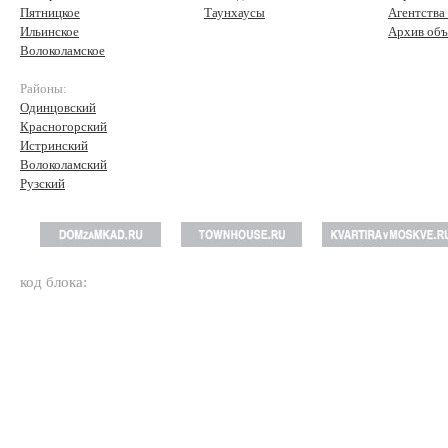
Пятницкое
Таунхаусы
Агентства
Ильинское
Архив объ
Волоколамское
Районы:
Одинцовский
Красногорский
Истринский
Волоколамский
Рузский
код блока: