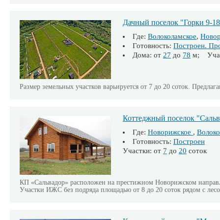
Дачный поселок "Горки 9-18
Где:
Волоколамское
,
Ново
Готовность:
Построен. Пр
Дома: от
27
до
78
м; Учас
Размер земельных участков варьируется от 7 до 20 соток. Предлаг
Коттеджный поселок "Сальв
Где:
Новорижское
,
Волоко
Готовность:
Построен
Участки: от
7
до
20
соток
КП «Сальвадор» расположен на престижном Новорижском направлен
Участки ИЖС без подряда площадью от 8 до 20 соток рядом с лесо