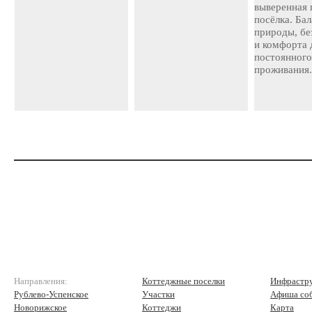
выверенная 
посёлка. Ба
природы, бе
и комфорта 
постоянног
проживания
Направления:
Коттеджные поселки
Инфрастр
Рублево-Успенское
Участки
Афиша со
Новорижское
Коттеджи
Карта