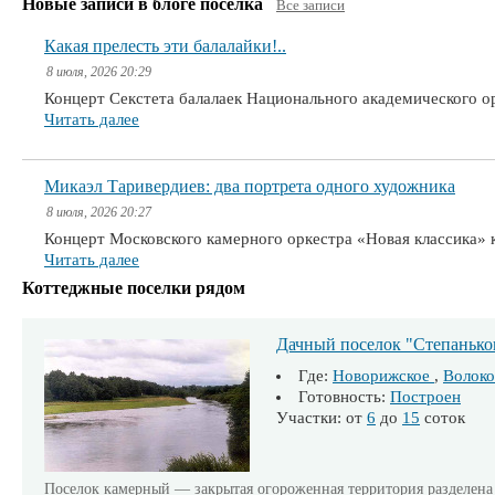
Новые записи в блоге поселка
Все записи
Какая прелесть эти балалайки!..
8 июля, 2026 20:29
Концерт Секстета балалаек Национального академического 
Читать далее
Микаэл Таривердиев: два портрета одного художника
8 июля, 2026 20:27
Концерт Московского камерного оркестра «Новая классика» 
Читать далее
Коттеджные поселки рядом
Дачный поселок "Степанько
Где:
Новорижское
,
Волоко
Готовность:
Построен
Участки: от
6
до
15
соток
Поселок камерный — закрытая огороженная территория разделена в