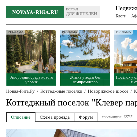
Недвиж
ПОРТАЛ
ДЛЯ ЖИТЕЛЕЙ
Блоги
Аф
РЕКЛАМА
РЕКЛАМА
РЕКЛАМА
Загородная среда нового
Жизнь у воды без
Посёлок у о
уровня
компромиссов
и 
Новая-Рига.Ру
/
Коттеджные поселки
/
Новорижское шоссе
/
К
Коттеджный поселок "Клевер па
Описание
Схема проезда
Форум
просмотров: 12735