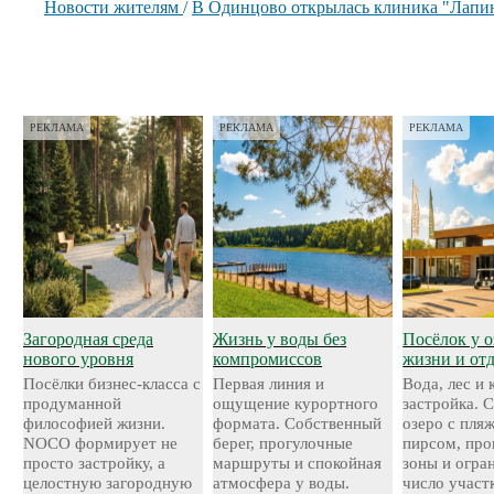
Новости жителям
/
В Одинцово открылась клиника "Лапи
РЕКЛАМА
РЕКЛАМА
РЕКЛАМА
Загородная среда
Жизнь у воды без
Посёлок у о
нового уровня
компромиссов
жизни и от
Посёлки бизнес-класса с
Первая линия и
Вода, лес и
продуманной
ощущение курортного
застройка. 
философией жизни.
формата. Собственный
озеро с пля
NOCO формирует не
берег, прогулочные
пирсом, про
просто застройку, а
маршруты и спокойная
зоны и огра
целостную загородную
атмосфера у воды.
число участ