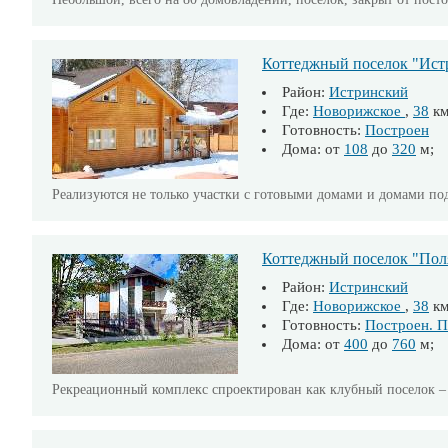
Коттеджный поселок "Ист
Район:
Истринский
Где:
Новорижское
,
38
к
Готовность:
Построен
Дома: от
108
до
320
м; 
Реализуются не только участки с готовыми домами и домами под 
Коттеджный поселок "Пол
Район:
Истринский
Где:
Новорижское
,
38
к
Готовность:
Построен. П
Дома: от
400
до
760
м; 
Рекреационный комплекс спроектирован как клубный поселок – н