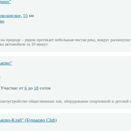
дино"
околамское
,
55
км
во
на природе – рядом протекает небольшая чистая река, вокруг раскинулис
а автомобиле за 10 минут.
ьково"
м
Участки: от
6
до
18
соток
лагоустройство общественных зон, оборудование спортивной и детской 
ково-Клаб" (Буньково Club)