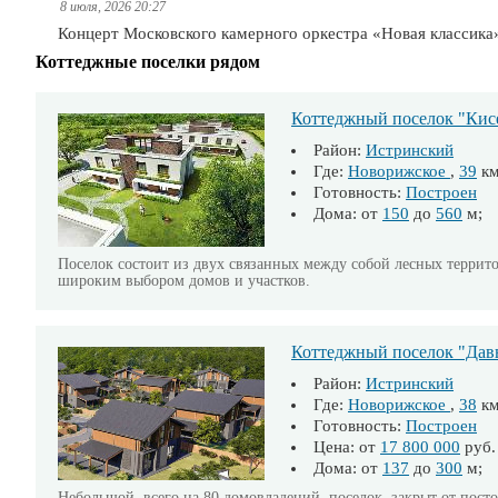
8 июля, 2026 20:27
Концерт Московского камерного оркестра «Новая классика
Коттеджные поселки рядом
Коттеджный поселок "Кис
Район:
Истринский
Где:
Новорижское
,
39
к
Готовность:
Построен
Дома: от
150
до
560
м; 
Поселок состоит из двух связанных между собой лесных террит
широким выбором домов и участков.
Коттеджный поселок "Дав
Район:
Истринский
Где:
Новорижское
,
38
к
Готовность:
Построен
Цена: от
17 800 000
руб.
Дома: от
137
до
300
м; 
Небольшой, всего на 80 домовладений, поселок, закрыт от пост