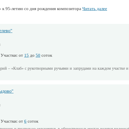
» к 95-летию со дня рождения композитора
Читать далее
елево"
м
Участки: от
15
до
50
соток
орий – «Клаб» с рукотворными ручьями и запрудами на каждом участке и
ыдово"
м
Участки: от
6
соток
оронних и тщательно охраняется, в общественных местах ведется видеон