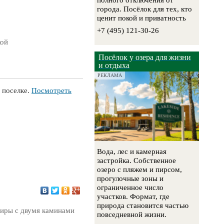
полного отключения от
города. Посёлок для тех, кто
ценит покой и приватность
+7 (495) 121-30-26
кой
Посёлок у озера для жизни
и отдыха
РЕКЛАМА
 поселке.
Посмотреть
Вода, лес и камерная
застройка. Собственное
озеро с пляжем и пирсом,
прогулочные зоны и
ограниченное число
участков. Формат, где
природа становится частью
тиры с двумя каминами
повседневной жизни.