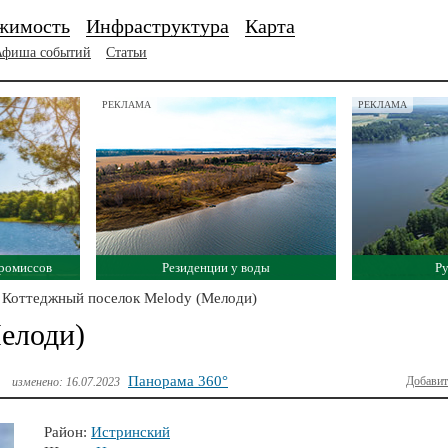
жимость
Инфраструктура
Карта
Афиша событий
Статьи
РЕКЛАМА
РЕКЛАМА
промиссов
Резиденции у воды
Ру
Коттеджный поселок Melody (Мелоди)
елоди)
Панорама 360°
Добавит
изменено: 16.07.2023
Район:
Истринский