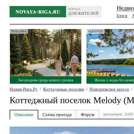
Недви
ПОРТАЛ
ДЛЯ ЖИТЕЛЕЙ
Блоги
РЕКЛАМА
РЕКЛАМА
Загородная среда нового уровня
Жизнь у воды без ком
Новая-Рига.Ру
/
Коттеджные поселки
/
Новорижское шоссе
/
Коттеджный поселок Melody (М
Описание
Схема проезда
Форум
просмотров: 21045