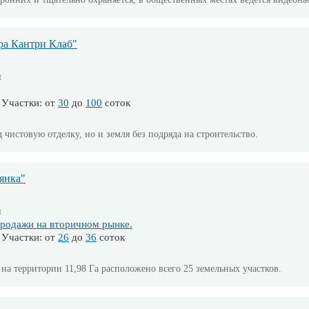
ра Кантри Клаб"
м
Участки: от
30
до
100
соток
чистовую отделку, но и земля без подряда на строительство.
янка"
м
родажи на вторичном рынке.
Участки: от
26
до
36
соток
а территории 11,98 Га расположено всего 25 земельных участков.