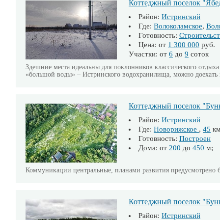
Коттеджный поселок "Ябе
Район:
Истринский
Где:
Волоколамское
,
Вол
Готовность:
Строительст
Цена: от
1 300 000
руб.
Участки: от
6
до
9
соток
Здешние места идеальны для поклонников классического отдыха 
«большой воды» – Истринского водохранилища, можно доехать н
Коттеджный поселок "Бун
Район:
Истринский
Где:
Новорижское
,
45
к
Готовность:
Построен
Дома: от
200
до
450
м; 
Коммуникации центральные, планами развития предусмотрено б
Коттеджный поселок "Бунь
Район:
Истринский