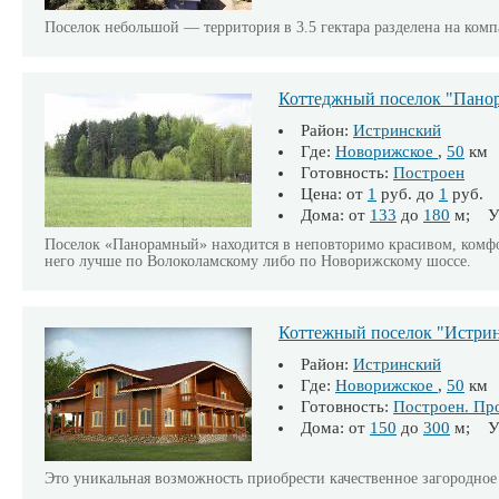
Поселок небольшой — территория в 3.5 гектара разделена на комп
Коттеджный поселок "Пано
Район:
Истринский
Где:
Новорижское
,
50
км
Готовность:
Построен
Цена: от
1
руб. до
1
руб.
Дома: от
133
до
180
м; Уч
Поселок «Панорамный» находится в неповторимо красивом, комфо
него лучше по Волоколамскому либо по Новорижскому шоссе.
Коттежный поселок "Истрин
Район:
Истринский
Где:
Новорижское
,
50
км
Готовность:
Построен. Пр
Дома: от
150
до
300
м; Уч
Это уникальная возможность приобрести качественное загородное