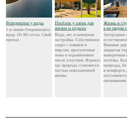
Резиденции у воды
Посёлок у озера для
Жизнь в глу
жизни и отдыха
а не рядом 
1-я линия Озернинского
вдхр. От 80 соток. Свой
Вода, лес и камерная
Загородная 
причал
застройка. Собственное
естественно
озеро с пляжем и
Вековые дер
пирсом, прогулочные
закрытая те
зоны и ограниченное
выверенная 
число участков. Формат,
посёлка. Ба
где природа становится
природы, бе
частью повседневной
и комфорта 
жизни.
постоянног
проживания