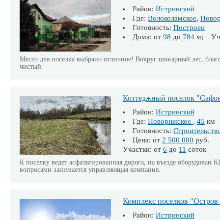
Район:
Истринский
Где:
Волоколамское
,
Ново
Готовность:
Построен
Дома: от
98
до
784
м; Уча
Место для поселка выбрано отличное! Вокруг шикарный лес, благо
чистый.
Коттеджный поселок "Сафо
Район:
Истринский
Где:
Новорижское
,
45
км
Готовность:
Строительств
Цена: от
2 500 000
руб.
Участки: от
6
до
11
соток
К поселку ведет асфальтированная дорога, на въезде оборудован
вопросами занимается управляющая компания.
Комплекс поселков "Остров
Район:
Истринский