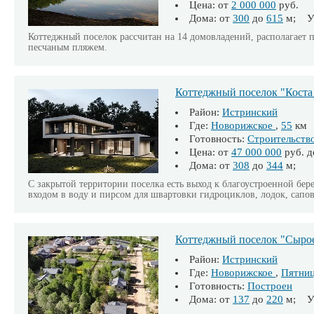
Цена: от
2 000 000
руб.
Дома: от
300
до
615
м; Уч
Коттеджный поселок рассчитан на 14 домовладений, располагает 
песчаным пляжем.
Коттеджный поселок "Коста
Район:
Истринский
Где:
Новорижское
,
55
км
Готовность:
Строительств
Цена: от
47 000 000
руб. 
Дома: от
308
до
344
м;
С закрытой территории поселка есть выход к благоустроенной бе
входом в воду и пирсом для швартовки гидроциклов, лодок, сапов
Коттеджный поселок "Сыро
Район:
Истринский
Где:
Новорижское
,
Пятниц
Готовность:
Построен
Дома: от
137
до
220
м; Уч