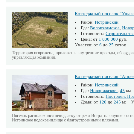
Коттеджный поселок "Ушак
Район:
Истринский
Где:
Волоколамское
,
Ново
Готовность:
Строительств
Цена: от
1 800 000
руб.
Участки: от
6
до
25
соток
Территория огорожена, проложены внутренние проезды, оборудова
управляющая компания.
Коттеджный поселок "Апре
Район:
Истринский
Где:
Новорижское
,
45
км
Готовность:
Построен. Пр
Дома: от
120
до
245
м; Уч
Поселок расположился неподалеку от реки Истра, на опушке соснов
Истринское водохранилище с благоустроенными пляжами.