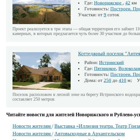
Где:
Новорижское
,
42
км
Готовность:
Построен. Пр
Участки: от
9
соток
Проект реализуется в три этапа — общая территория его займет 1
камерных, в которых предлагается чуть более 30 участков до боль
Коттеджный поселок "Анте
Район:
Истринский
Где:
Пятницкое
,
Волоколам
Готовность:
Построен. Пр
Дома: от
250
до
410
м; Уч
Поселок расположен в лесной зоне на берегу Истринского водох
составляет 250 метров.
Читайте новости для жителей Новорижского и Рублево-ус
Новости жителям
/
Выставка «Иллюзия театра. Театр Гонз
Новости жителям
/
Автовыходные в Архангельском