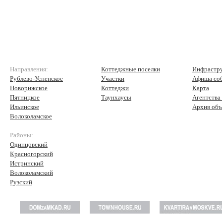
Направления:
Коттеджные поселки
Инфрастр
Рублево-Успенское
Участки
Афиша со
Новорижское
Коттеджи
Карта
Пятницкое
Таунхаусы
Агентства
Ильинское
Архив объ
Волоколамское
Районы:
Одинцовский
Красногорский
Истринский
Волоколамский
Рузский