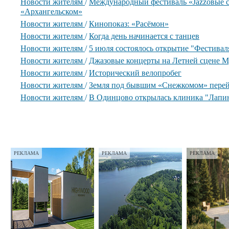
Новости жителям
/
Международный фестиваль «Jazzовые с
«Архангельском»
Новости жителям
/
Кинопоказ: «Расёмон»
Новости жителям
/
Когда день начинается с танцев
Новости жителям
/
5 июля состоялось открытие "Фестиваля
Новости жителям
/
Джазовые концерты на Летней сцене М
Новости жителям
/
Исторический велопробег
Новости жителям
/
Земля под бывшим «Снежкомом» перей
Новости жителям
/
В Одинцово открылась клиника "Лапи
РЕКЛАМА
РЕКЛАМА
РЕКЛАМА