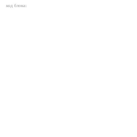
код блока: