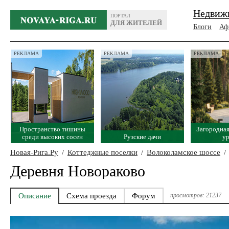
Недвиж
ПОРТАЛ
ДЛЯ ЖИТЕЛЕЙ
Блоги
Аф
РЕКЛАМА
РЕКЛАМА
РЕКЛАМА
Пространство тишины
Загородная
среди высоких сосен
Рузские дачи
у
Новая-Рига.Ру
/
Коттеджные поселки
/
Волоколамское шоссе
/
Деревня Новораково
Описание
Схема проезда
Форум
просмотров: 21237