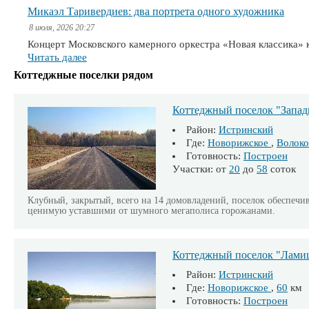
Микаэл Таривердиев: два портрета одного художника
8 июля, 2026 20:27
Концерт Московского камерного оркестра «Новая классика» 
Читать далее
Коттеджные поселки рядом
Коттеджный поселок "Запад
Район:
Истринский
Где:
Новорижское
,
Волоко
Готовность:
Построен
Участки: от
20
до
58
соток
Клубный, закрытый, всего на 14 домовладений, поселок обеспечи
ценимую уставшими от шумного мегаполиса горожанами.
Коттеджный поселок "Лами
Район:
Истринский
Где:
Новорижское
,
60
км
Готовность:
Построен