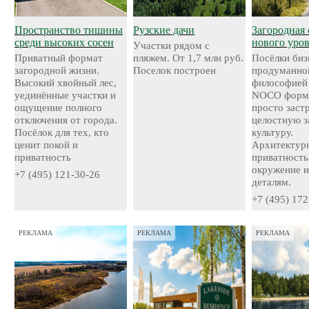
Пространство тишины
Рузские дачи
Загородная 
среди высоких сосен
нового уро
Участки рядом с
Приватный формат
пляжем. От 1,7 млн руб.
Посёлки биз
загородной жизни.
Поселок построен
продуманно
Высокий хвойный лес,
философией
уединённые участки и
NOCO форми
ощущение полного
просто застр
отключения от города.
целостную 
Посёлок для тех, кто
культуру.
ценит покой и
Архитектурн
приватность
приватность
окружение и
+7 (495) 121-30-26
деталям.
+7 (495) 172
РЕКЛАМА
РЕКЛАМА
РЕКЛАМА