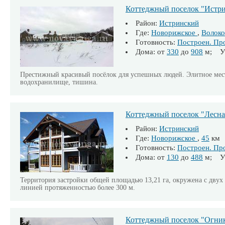
Коттеджный поселок "Истр
Район:
Истринский
Где:
Новорижское
,
Волоко
Готовность:
Построен. Пр
Дома: от
330
до
908
м; Уч
Престижный красивый посёлок для успешных людей. Элитное место
водохранилище, тишина.
Коттеджный поселок "Лесна
Район:
Истринский
Где:
Новорижское
,
45
км
Готовность:
Построен. Пр
Дома: от
130
до
488
м; Уч
Территория застройки общей площадью 13,21 га, окружена с двух
линией протяженностью более 300 м.
Коттеджный поселок "Огни