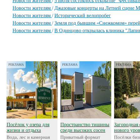
Новости жителям
/
5 июля состоялось открытие "Фестиваля
Новости жителям
/
Джазовые концерты на Летней сцене М
Новости жителям
/
Исторический велопробег
Новости жителям
/
Земля под бывшим «Снежкомом» перей
Новости жителям
/
В Одинцово открылась клиника "Лапи
РЕКЛАМА
РЕКЛАМА
РЕКЛАМА
Посёлок у озера для
Пространство тишины
Загородная 
жизни и отдыха
среди высоких сосен
нового уро
Вода, лес и камерная
Приватный формат
Посёлки биз