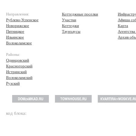
Направления:
Коттеджные поселки
Инфрастр
Рублево-Успенское
Участки
Афиша со
Новорижское
Коттеджи
Карта
Пятницкое
Таунхаусы
Агентства
Ильинское
Архив объ
Волоколамское
Районы:
Одинцовский
Красногорский
Истринский
Волоколамский
Рузский
код блока: