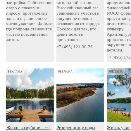
застройка. Собственное
загородной жизни.
продуманно
озеро с пляжем и
Высокий хвойный лес,
философией
пирсом, прогулочные
уединённые участки и
NOCO форми
зоны и ограниченное
ощущение полного
просто застр
число участков. Формат,
отключения от города.
целостную 
где природа становится
Посёлок для тех, кто
культуру.
частью повседневной
ценит покой и
Архитектурн
жизни.
приватность
приватность
окружение и
+7 (495) 121-30-26
деталям.
+7 (495) 172
РЕКЛАМА
РЕКЛАМА
РЕКЛАМА
Жизнь в глубине леса,
Резиденции у воды
Жизнь у во