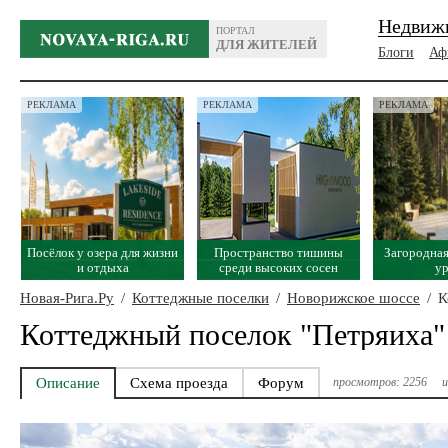
Недвиж
ПОРТАЛ
ДЛЯ ЖИТЕЛЕЙ
Блоги
Аф
РЕКЛАМА
РЕКЛАМА
РЕКЛАМА
Посёлок у озера для жизни
Пространство тишины
Загородная
и отдыха
среди высоких сосен
у
Новая-Рига.Ру
/
Коттеджные поселки
/
Новорижское шоссе
/
К
Коттеджный поселок "Петряиха"
Описание
Схема проезда
Форум
просмотров: 2256
и