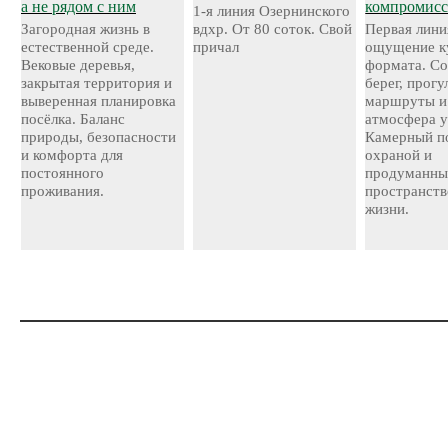
а не рядом с ним
компромисс
1-я линия Озернинского
Загородная жизнь в
вдхр. От 80 соток. Свой
Первая лини
естественной среде.
причал
ощущение к
Вековые деревья,
формата. С
закрытая территория и
берег, прог
выверенная планировка
маршруты и
посёлка. Баланс
атмосфера у
природы, безопасности
Камерный по
и комфорта для
охраной и
постоянного
продуманн
проживания.
пространств
жизни.