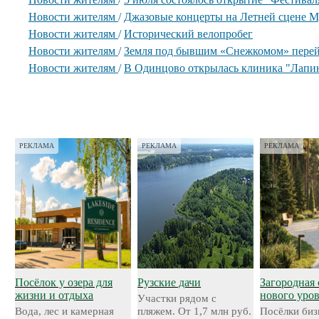
Новости жителям
/
Джазовые концерты на Летней сцене М
Новости жителям
/
Исторический велопробег
Новости жителям
/
Земля под бывшим «Снежкомом» перей
Новости жителям
/
В Одинцово открылась клиника "Лапи
РЕКЛАМА
РЕКЛАМА
РЕКЛАМА
Посёлок у озера для
Рузские дачи
Загородная 
жизни и отдыха
нового уро
Участки рядом с
Вода, лес и камерная
пляжем. От 1,7 млн руб.
Посёлки биз