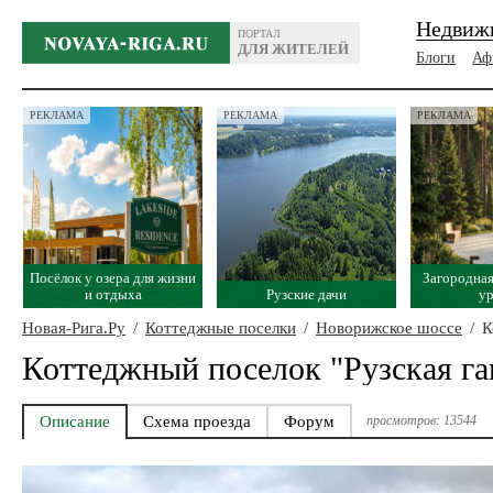
Недвиж
ПОРТАЛ
ДЛЯ ЖИТЕЛЕЙ
Блоги
Аф
РЕКЛАМА
РЕКЛАМА
РЕКЛАМА
Посёлок у озера для жизни
Загородная
и отдыха
Рузские дачи
у
Новая-Рига.Ру
/
Коттеджные поселки
/
Новорижское шоссе
/
К
Коттеджный поселок "Рузская га
Описание
Схема проезда
Форум
просмотров: 13544