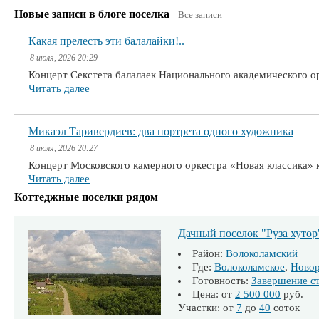
Новые записи в блоге поселка
Все записи
Какая прелесть эти балалайки!..
8 июля, 2026 20:29
Концерт Секстета балалаек Национального академического 
Читать далее
Микаэл Таривердиев: два портрета одного художника
8 июля, 2026 20:27
Концерт Московского камерного оркестра «Новая классика» 
Читать далее
Коттеджные поселки рядом
Дачный поселок "Руза хутор
Район:
Волоколамский
Где:
Волоколамское
,
Ново
Готовность:
Завершение с
Цена: от
2 500 000
руб.
Участки: от
7
до
40
соток