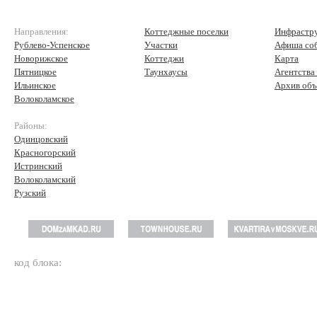
Направления:
Коттеджные поселки
Инфрастр
Рублево-Успенское
Участки
Афиша со
Новорижское
Коттеджи
Карта
Пятницкое
Таунхаусы
Агентства
Ильинское
Архив объ
Волоколамское
Районы:
Одинцовский
Красногорский
Истринский
Волоколамский
Рузский
код блока: