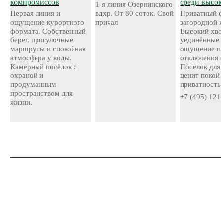
компромиссов
среди высо
1-я линия Озернинского
Первая линия и
вдхр. От 80 соток. Свой
Приватный 
ощущение курортного
причал
загородной 
формата. Собственный
Высокий хво
берег, прогулочные
уединённые 
маршруты и спокойная
ощущение п
атмосфера у воды.
отключения 
Камерный посёлок с
Посёлок для 
охраной и
ценит покой
продуманным
приватность
пространством для
+7 (495) 121
жизни.