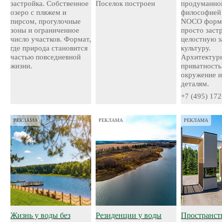
застройка. Собственное
Поселок построен
продуманно
озеро с пляжем и
философией
пирсом, прогулочные
NOCO форми
зоны и ограниченное
просто застр
число участков. Формат,
целостную 
где природа становится
культуру.
частью повседневной
Архитектурн
жизни.
приватность
окружение и
деталям.
+7 (495) 172
РЕКЛАМА
РЕКЛАМА
РЕКЛАМА
Жизнь у воды без
Резиденции у воды
Пространст