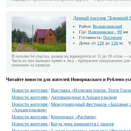
Дачный поселок "Ближний б
Район:
Волоколамский
Где:
Новорижское
,
99
км
Готовность:
Построен
Дома: от
120
до
120
м; Уч
В поселке 64 участка, размер их варьируется от 12 до 18 соток — 
Часть из них выходит прямо к лесу - прекрасное предложение дл
пикников на природе.
Читайте новости для жителей Новорижского и Рублево-ус
Новости жителям
/
Выставка «Иллюзия театра. Театр Гонз
Новости жителям
/
Автовыходные в Архангельском
Новости жителям
/
Международный фестиваль «Jazzовые с
«Архангельском»
Новости жителям
/
Кинопоказ: «Расёмон»
Новости жителям
/
Когда день начинается с танцев
Новости жителям
/
5 июля состоялось открытие "Фестиваля