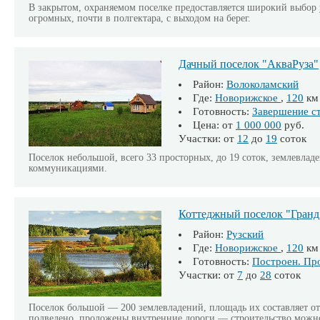
В закрытом, охраняемом поселке предоставляется широкий выбор
огромных, почти в полгектара, с выходом на берег.
Дачный поселок "АкваРуза"
Район:
Волоколамский
Где:
Новорижское
,
120
км
Готовность:
Завершение с
Цена: от
1 000 000
руб.
Участки: от
12
до
19
соток
Поселок небольшой, всего 33 просторных, до 19 соток, землевла
коммуникациями.
Коттеджный поселок "Гранд
Район:
Рузский
Где:
Новорижское
,
120
км
Готовность:
Построен. Пр
Участки: от
7
до
28
соток
Поселок большой — 200 землевладений, площадь их составляет от 
подведено, проложены внутренние дороги — строительство можно