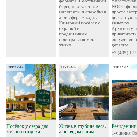
формата. Собственный
философией
берег, прогулочные
NOCO форми
маршруты и спокойная
просто застр
атмосфера у воды.
целостную 
Камерный посёлок с
культуру.
охраной и
Архитектурн
продуманным
приватность
пространством для
окружение и
жизни.
деталям.
+7 (495) 172
РЕКЛАМА
РЕКЛАМА
РЕКЛАМА
Посёлок у озера для
Жизнь в глубине леса,
Резиденции
жизни и отдыха
а не рядом с ним
1-я линия О