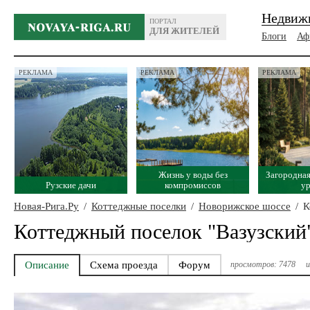
Недвиж
ПОРТАЛ
ДЛЯ ЖИТЕЛЕЙ
Блоги
Аф
РЕКЛАМА
РЕКЛАМА
РЕКЛАМА
Жизнь у воды без
Загородная
Рузские дачи
компромиссов
у
Новая-Рига.Ру
/
Коттеджные поселки
/
Новорижское шоссе
/
К
Коттеджный поселок "Вазузский
Описание
Схема проезда
Форум
просмотров: 7478
и