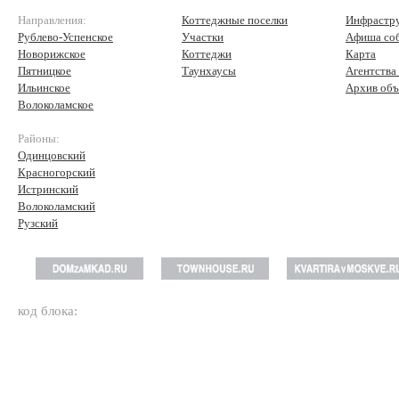
Направления:
Коттеджные поселки
Инфрастр
Рублево-Успенское
Участки
Афиша со
Новорижское
Коттеджи
Карта
Пятницкое
Таунхаусы
Агентства
Ильинское
Архив объ
Волоколамское
Районы:
Одинцовский
Красногорский
Истринский
Волоколамский
Рузский
код блока: