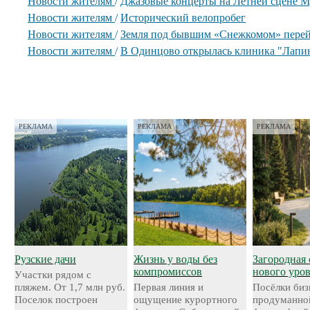
Новости жителям
/
Джазовые концерты на Летней сцене М
Новости жителям
/
Исторический велопробег
Новости жителям
/
Земля под бывшим «Снежкомом» перей
Новости жителям
/
В Одинцово открылась клиника "Лапи
РЕКЛАМА
РЕКЛАМА
РЕКЛАМА
Рузские дачи
Жизнь у воды без
Загородная 
компромиссов
нового уро
Участки рядом с
пляжем. От 1,7 млн руб.
Первая линия и
Посёлки биз
Поселок построен
ощущение курортного
продуманно