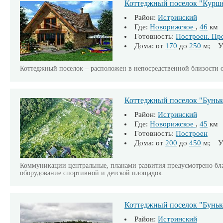
Коттеджный поселок "Курш
Район:
Истринский
Где:
Новорижское
,
46
км
Готовность:
Построен. Пр
Дома: от
170
до
250
м; Уч
Коттеджный поселок – расположен в непосредственной близости 
Коттеджный поселок "Буньк
Район:
Истринский
Где:
Новорижское
,
45
км
Готовность:
Построен
Дома: от
200
до
450
м; Уч
Коммуникации центральные, планами развития предусмотрено бла
оборудование спортивной и детской площадок.
Коттеджный поселок "Бунько
Район:
Истринский