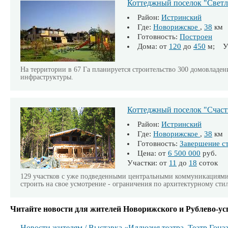
Коттеджный поселок "Светл
Район:
Истринский
Где:
Новорижское
,
38
км
Готовность:
Построен
Дома: от
120
до
450
м; Уч
На территории в 67 Га планируется строительство 300 домовладен
инфраструктуры.
Коттеджный поселок "Счаст
Район:
Истринский
Где:
Новорижское
,
38
км
Готовность:
Завершение с
Цена: от
6 500 000
руб.
Участки: от
11
до
18
соток
129 участков с уже подведенными центральными коммуникациями 
строить на свое усмотрение - ограничения по архитектурному сти
Читайте новости для жителей Новорижского и Рублево-ус
Новости жителям
/
Выставка «Иллюзия театра. Театр Гонз