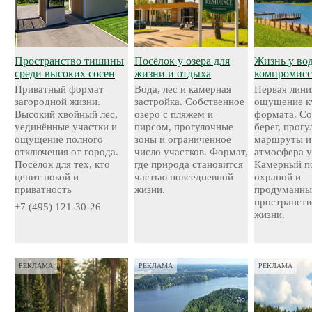
Пространство тишины
Посёлок у озера для
Жизнь у во
среди высоких сосен
жизни и отдыха
компромисс
Приватный формат
Вода, лес и камерная
Первая лини
загородной жизни.
застройка. Собственное
ощущение к
Высокий хвойный лес,
озеро с пляжем и
формата. С
уединённые участки и
пирсом, прогулочные
берег, прог
ощущение полного
зоны и ограниченное
маршруты и
отключения от города.
число участков. Формат,
атмосфера у
Посёлок для тех, кто
где природа становится
Камерный по
ценит покой и
частью повседневной
охраной и
приватность
жизни.
продуманн
пространств
+7 (495) 121-30-26
жизни.
РЕКЛАМА
РЕКЛАМА
РЕКЛАМА