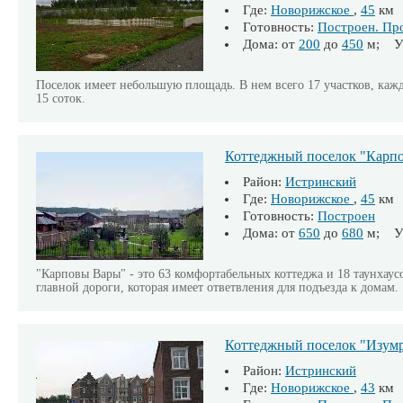
Где:
Новорижское
,
45
км
Готовность:
Построен. Пр
Дома: от
200
до
450
м; Уч
Поселок имеет небольшую площадь. В нем всего 17 участков, каж
15 соток.
Коттеджный поселок "Карп
Район:
Истринский
Где:
Новорижское
,
45
км
Готовность:
Построен
Дома: от
650
до
680
м; Уч
"Карповы Вары" - это 63 комфортабельных коттеджа и 18 таунхаус
главной дороги, которая имеет ответвления для подъезда к домам.
Коттеджный поселок "Изум
Район:
Истринский
Где:
Новорижское
,
43
км