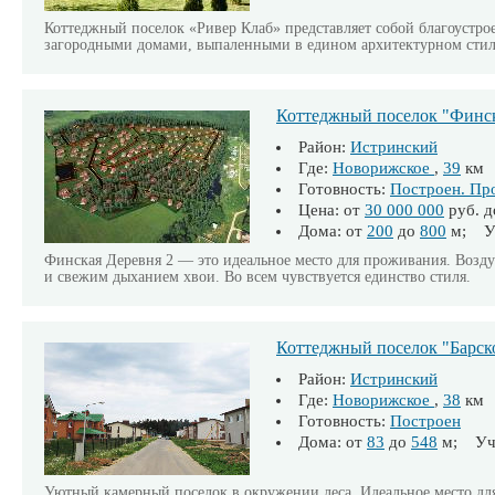
Коттеджный поселок «Ривер Клаб» представляет собой благоустр
загородными домами, выпаленными в едином архитектурном стил
Коттеджный поселок "Финск
Район:
Истринский
Где:
Новорижское
,
39
км
Готовность:
Построен. Пр
Цена: от
30 000 000
руб. 
Дома: от
200
до
800
м; Уч
Финская Деревня 2 — это идеальное место для проживания. Возду
и свежим дыханием хвои. Во всем чувствуется единство стиля.
Коттеджный поселок "Барск
Район:
Истринский
Где:
Новорижское
,
38
км
Готовность:
Построен
Дома: от
83
до
548
м; Уча
Уютный камерный поселок в окружении леса. Идеальное место для