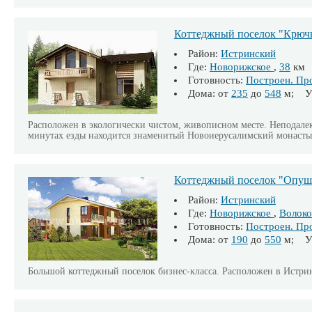
Коттеджный поселок "Крюч
Район:
Истринский
Где:
Новорижское
,
38
км
Готовность:
Построен. Пр
Дома: от
235
до
548
м; Уч
Расположен в экологически чистом, живописном месте. Неподалеку
минутах езды находится знаменитый Новоиерусалимский монасты
Коттеджный поселок "Опуш
Район:
Истринский
Где:
Новорижское
,
Волоко
Готовность:
Построен. Пр
Дома: от
190
до
550
м; Уч
Большой коттеджный поселок бизнес-класса. Расположен в Истри