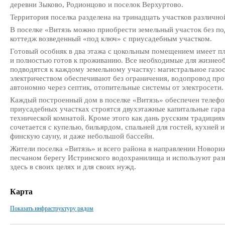
деревни Зыково, Родионцово и поселок Верхуртово.
Территория поселка разделена на тринадцать участков различно
В поселке «Витязь можно приобрести земельный участок без по
коттедж возведенный «под ключ» с приусадебным участком.
Готовый особняк в два этажа с цокольным помещением имеет пл
и полностью готов к проживанию. Все необходимые для жизне
подводятся к каждому земельному участку: магистральное газо
электричеством обеспечивают без ограничения, водопровод про
автономно через септик, отопительные системы от электросети.
Каждый построенный дом в поселке «Витязь» обеспечен телефо
приусадебных участках строятся двухэтажные капитальные гара
технической комнатой. Кроме этого как дань русским традициям
сочетается с купелью, бильярдом, спальней для гостей, кухней
финскую сауну, и даже небольшой бассейн.
Жители поселка «Витязь» и всего района в направлении Новор
песчаном берегу Истринского водохранилища и используют ра
здесь в своих целях и для своих нужд.
Карта
Показать инфраструктуру рядом