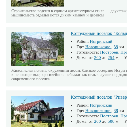
Строительство ведется в едином архитектурном стиле — двухэта
машиноместа отделываются диким камнем и деревом
Коттеджный поселок "Коль
Район:
Истринский
Где:
Новорижское
,
39
км
Готовность:
Построен. Пр
Дома: от
200
до
254
м; Уч
Живописная поляна, окруженная лесом, близкое соседство Истры
в неповторимые, красивейшие пейзажи как нельзя лучше подходя
современного поселка.
Коттеджный поселок "Ривер
Район:
Истринский
Где:
Новорижское
,
39
км
Готовность:
Построен. Пр
Дома: от
200
до
500
м; Уч