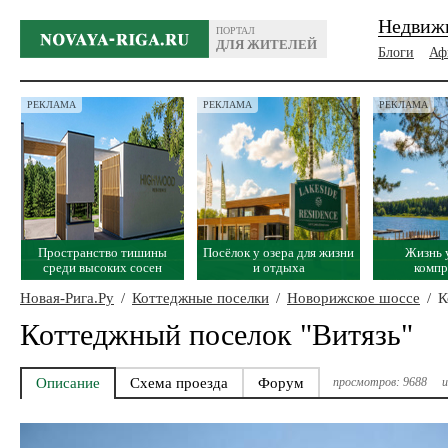
Недвиж
ПОРТАЛ
ДЛЯ ЖИТЕЛЕЙ
Блоги
Аф
РЕКЛАМА
РЕКЛАМА
РЕКЛАМА
Пространство тишины
Посёлок у озера для жизни
Жизнь 
среди высоких сосен
и отдыха
комп
Новая-Рига.Ру
/
Коттеджные поселки
/
Новорижское шоссе
/
К
Коттеджный поселок "Витязь"
Описание
Схема проезда
Форум
просмотров: 9688
и