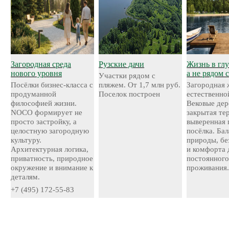
Загородная среда
Рузские дачи
Жизнь в глу
нового уровня
а не рядом 
Участки рядом с
Посёлки бизнес-класса с
пляжем. От 1,7 млн руб.
Загородная 
продуманной
Поселок построен
естественно
философией жизни.
Вековые дер
NOCO формирует не
закрытая те
просто застройку, а
выверенная 
целостную загородную
посёлка. Ба
культуру.
природы, бе
Архитектурная логика,
и комфорта 
приватность, природное
постоянног
окружение и внимание к
проживания
деталям.
+7 (495) 172-55-83