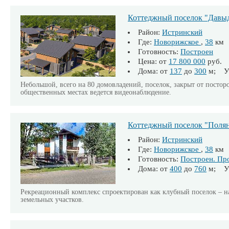
Коттеджный поселок "Давы
Район:
Истринский
Где:
Новорижское
,
38
км
Готовность:
Построен
Цена: от
17 800 000
руб.
Дома: от
137
до
300
м; Уч
Небольшой, всего на 80 домовладений, поселок, закрыт от постор
общественных местах ведется видеонаблюдение.
Коттеджный поселок "Поля
Район:
Истринский
Где:
Новорижское
,
38
км
Готовность:
Построен. Пр
Дома: от
400
до
760
м; Уч
Рекреационный комплекс спроектирован как клубный поселок – на
земельных участков.