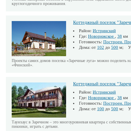
круглогодичного проживания.
Коттеджный поселок "Зареч
Район:
Истринский
Где:
Новорижское
,
38
км
Готовность:
Построен. Пр
Дома: от
102
до
500
м; Уч
Проекты самих домов поселка «Заречные луга» можно поделить на
«Финский».
Коттеджный поселок "Заре
Район:
Истринский
Где:
Новорижское
,
38
км
Готовность:
Построен. Пр
Дома: от
100
до
500
м; Уч
Таунхаус в Заречном – это многоуровневая квартира с собственны
пикники, играть с детьми.