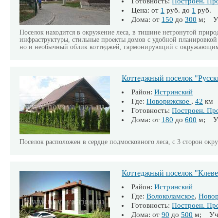
Готовность:
Построен. Пр
Цена: от
1
руб. до
1
руб.
Дома: от
150
до
300
м; Уч
Поселок находится в окружение леса, в тишине нетронутой прир
инфраструктуры, стильные проекты домов с удобной планировкой 
но и необычный облик коттеджей, гармонирующий с окружающи
Коттеджный поселок "Русск
Район:
Истринский
Где:
Новорижское
,
42
км
Готовность:
Построен. Пр
Дома: от
180
до
600
м; Уч
Поселок расположен в сердце подмосковного леса, с 3 сторон окр
Коттеджный поселок "Клеве
Район:
Истринский
Где:
Волоколамское
,
Ново
Готовность:
Построен. Пр
Дома: от
90
до
500
м; Уча