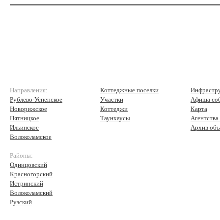
Направления:
Коттеджные поселки
Инфрастр
Рублево-Успенское
Участки
Афиша со
Новорижское
Коттеджи
Карта
Пятницкое
Таунхаусы
Агентства
Ильинское
Архив объ
Волоколамское
Районы:
Одинцовский
Красногорский
Истринский
Волоколамский
Рузский