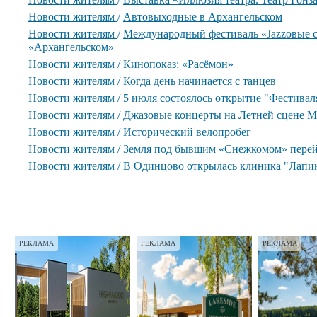
Новости жителям
/
Автовыходные в Архангельском
Новости жителям
/
Международный фестиваль «Jazzовые с
«Архангельском»
Новости жителям
/
Кинопоказ: «Расёмон»
Новости жителям
/
Когда день начинается с танцев
Новости жителям
/
5 июля состоялось открытие "Фестиваля
Новости жителям
/
Джазовые концерты на Летней сцене М
Новости жителям
/
Исторический велопробег
Новости жителям
/
Земля под бывшим «Снежкомом» перей
Новости жителям
/
В Одинцово открылась клиника "Лапи
РЕКЛАМА
РЕКЛАМА
РЕКЛАМА