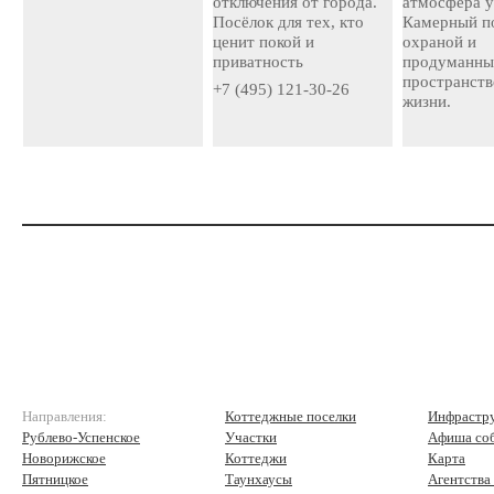
отключения от города.
атмосфера у
Посёлок для тех, кто
Камерный по
ценит покой и
охраной и
приватность
продуманн
пространств
+7 (495) 121-30-26
жизни.
Направления:
Коттеджные поселки
Инфрастр
Рублево-Успенское
Участки
Афиша со
Новорижское
Коттеджи
Карта
Пятницкое
Таунхаусы
Агентства