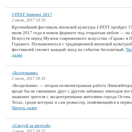
J-FEST Summer 2017
2 июля, 2017 18:50
Крупнейший фестиваль японской культуры J-FEST пройдет 15
июля 2017 года в новом формате под открытым небом — на
Искусств перед Музеем современного искусства «Гараж» в 
Горького. Познакомиться с традиционной японской культуро
фестивалей сможет каждый: вход на событие бесплатный.
Чи
далее
«Бездельник»
2 июля, 2017 18:43
«Бездельник» — вторая полнометражная работа Линклейтера
вроде бы не связанных друг с другом забавных эпизодов пос
знакомит зрителя с эксцентричными жителями города Остин,
Техас, среди которых и сам режиссер, появляющийся в перво
Читать далее
«Следуй за мечтой»
2 июля, 2017 18:37