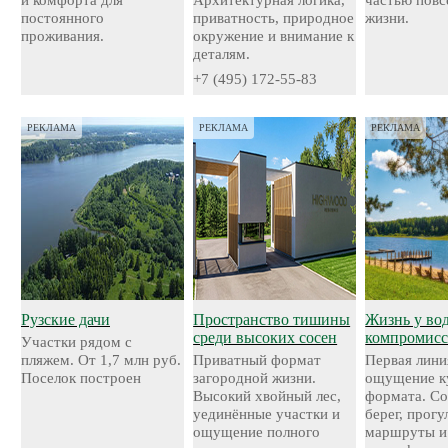
постоянного
приватность, природное
жизни.
проживания.
окружение и внимание к
деталям.
+7 (495) 172-55-83
РЕКЛАМА
РЕКЛАМА
РЕКЛАМА
Рузские дачи
Пространство тишины
Жизнь у во
среди высоких сосен
компромисс
Участки рядом с
пляжем. От 1,7 млн руб.
Приватный формат
Первая лини
Поселок построен
загородной жизни.
ощущение к
Высокий хвойный лес,
формата. С
уединённые участки и
берег, прог
ощущение полного
маршруты и