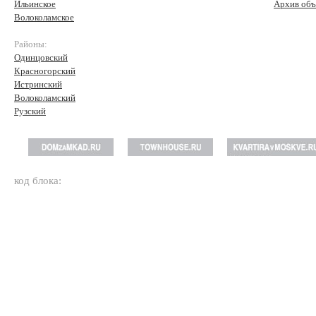
Ильинское
Архив объ
Волоколамское
Районы:
Одинцовский
Красногорский
Истринский
Волоколамский
Рузский
код блока: