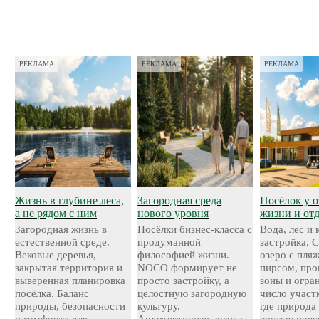
РЕКЛАМА
РЕКЛАМА
РЕКЛАМА
Жизнь в глубине леса,
Загородная среда
Посёлок у о
а не рядом с ним
нового уровня
жизни и от
Загородная жизнь в
Посёлки бизнес-класса с
Вода, лес и
естественной среде.
продуманной
застройка. 
Вековые деревья,
философией жизни.
озеро с пля
закрытая территория и
NOCO формирует не
пирсом, про
выверенная планировка
просто застройку, а
зоны и огра
посёлка. Баланс
целостную загородную
число участ
природы, безопасности
культуру.
где природа
и комфорта для
Архитектурная логика,
частью повс