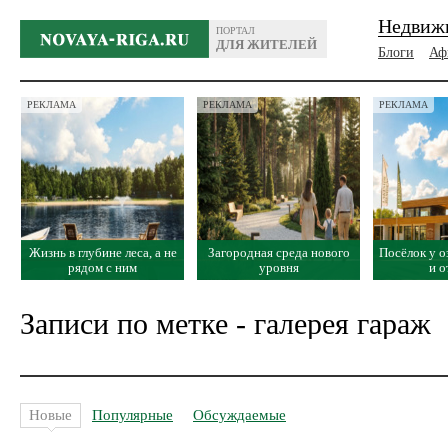
Недвиж
ПОРТАЛ
ДЛЯ ЖИТЕЛЕЙ
Блоги
Аф
РЕКЛАМА
РЕКЛАМА
РЕКЛАМА
Жизнь в глубине леса, а не
Загородная среда нового
Посёлок у о
рядом с ним
уровня
и 
Записи по метке - галерея гараж
Новые
Популярные
Обсуждаемые