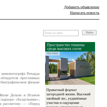
Добавить объявление
Написать новость
Найти
Пространство тишины
среди высоких сосен
РЕКЛАМА
о кинематографа Ричарда
обладателя престижных
 биографическом фильме
Приватный формат
загородной жизни. Высокий
 Жюли Дельпи и Итаном
хвойный лес, уединённые
 карьере: «Бездельнике»,
участки и ощущение
ед рассветом» — «Перед