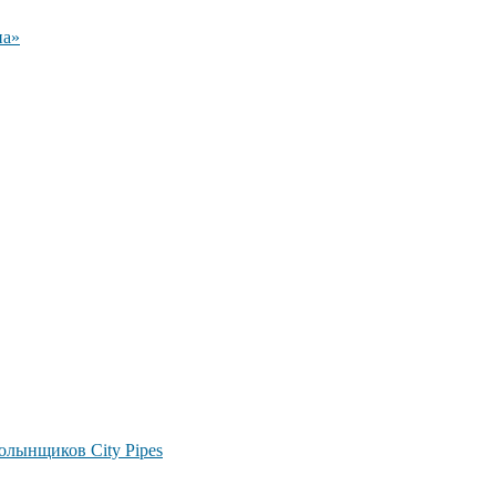
на»
лынщиков City Pipes