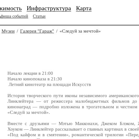
жимость
Инфраструктура
Карта
Афиша событий
Статьи
Музеи
/
Галерея "Гараж"
/
«Следуй за мечтой»
Начало лекции в 21:00
Начало кинопоказа в 21:30
Летний кинотеатр на площади Искусств
История творческого пути иконы независимого американског
Линклейтера — от режиссера малобюджетных фильмов до 
кинонаград — подробно изложена в трогательном и честном
«Следуй за мечтой».
Вместе с друзьями — Мэтью Макконахи, Джеком Блэком,
Хоуком — Линклейтер рассказывает о главных картинах в своей
«Под кайфом и в смятении», романтической трилогии «Пер