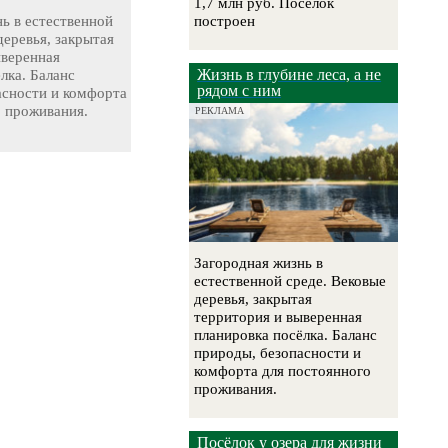
1,7 млн руб. Поселок
ь в естественной
построен
деревья, закрытая
ыверенная
Жизнь в глубине леса, а не
лка. Баланс
рядом с ним
асности и комфорта
о проживания.
РЕКЛАМА
Загородная жизнь в
естественной среде. Вековые
деревья, закрытая
территория и выверенная
планировка посёлка. Баланс
природы, безопасности и
комфорта для постоянного
проживания.
Посёлок у озера для жизни