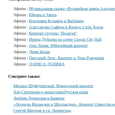
Афиша :
Музыкальная сказка «Волшебная лампа Аладди
Афиша :
Юнона и Авось
Афиша :
Владимир Кузьмин в Backstage
Афиша :
Алессандро Сафина в Крокус Сити Холле
Афиша :
Концерт группы "Пелагея"
Афиша :
Ирина Дубцова на сцене Crocus City Hall
Афиша :
Ани Лорак. Юбилейный концерт
Афиша :
Дима Билан
Афиша :
Григорий Лепс. Концерт в День Рождения
Афиша :
ЛАРИСА ДОЛИНА
Смотрите также:
Михаил Шуфутинский. Новогодний концерт
Хор Сретенского монастыря.Русская сказк
Любовь Успенская в Барвихе
«Легенды Ирландии и Шотландии». Концерт Оркестра во
Сергей Шнуров и гр. Ленинград