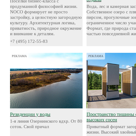
Посёлки бизнес-класса с
продуманной философией жизни.
Вода, лес и камерная за
NOCO формирует не просто
Собственное озеро с пл
застройку, а целостную загородную
пирсом, прогулочные зо
культуру. Архитектурная логика,
ограниченное число уча
приватность, природное окружение
Формат, где природа ст
и внимание к деталям.
частью повседневной жи
+7 (495) 172-55-83
РЕКЛАМА
РЕКЛАМА
Резиденции у воды
Пространство тишины 
высоких сосен
1-я линия Озернинского вдхр. От 80
соток. Свой причал
Приватный формат заго
жизни. Высокий хвойный