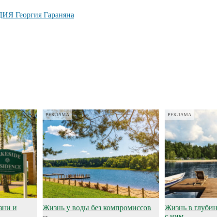
ДИЯ Георгия Гараняна
РЕКЛАМА
РЕКЛАМА
зни и
Жизнь у воды без компромиссов
Жизнь в глубине
с ним