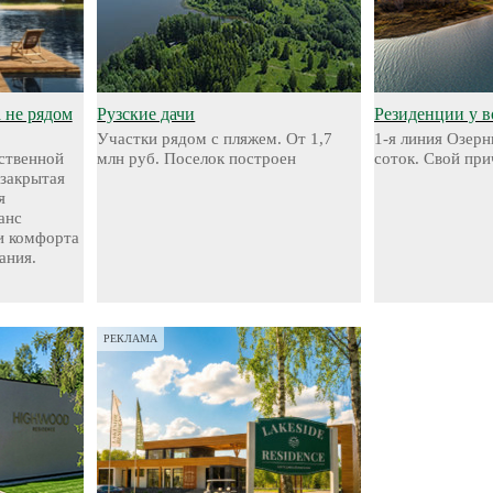
а не рядом
Рузские дачи
Резиденции у 
Участки рядом с пляжем. От 1,7
1-я линия Озерн
ественной
млн руб. Поселок построен
соток. Свой при
 закрытая
я
анс
и комфорта
ания.
РЕКЛАМА