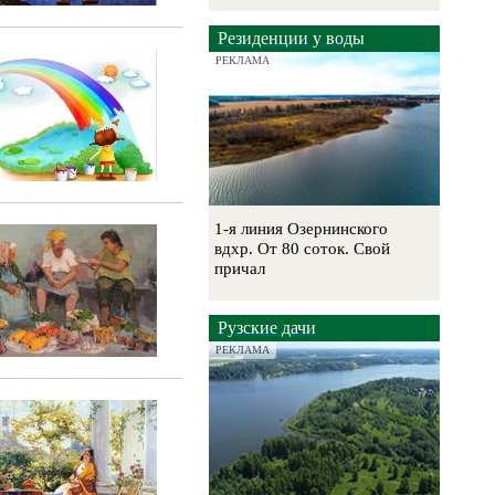
Резиденции у воды
РЕКЛАМА
1-я линия Озернинского
вдхр. От 80 соток. Свой
причал
Рузские дачи
РЕКЛАМА