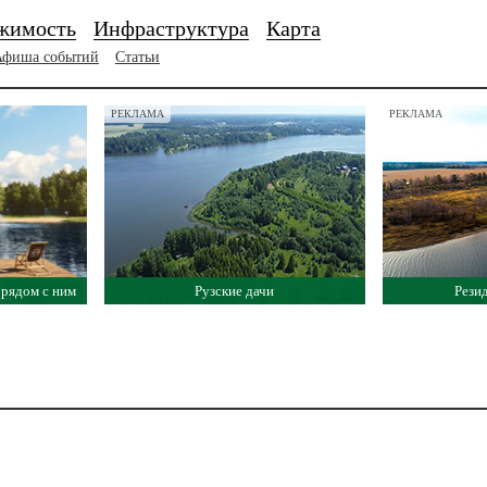
жимость
Инфраструктура
Карта
Афиша событий
Статьи
РЕКЛАМА
РЕКЛАМА
е рядом с ним
Рузские дачи
Рези