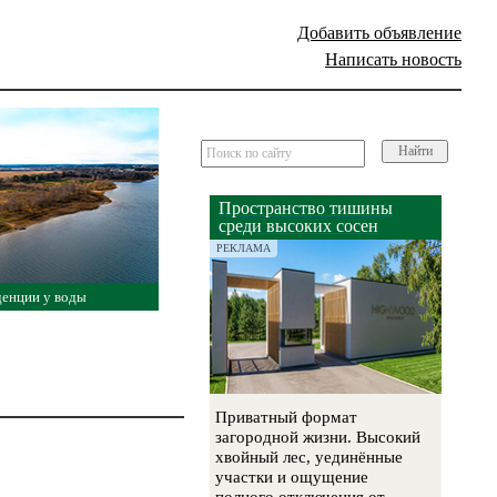
Добавить объявление
Написать новость
Найти
Пространство тишины
среди высоких сосен
РЕКЛАМА
денции у воды
Приватный формат
загородной жизни. Высокий
хвойный лес, уединённые
участки и ощущение