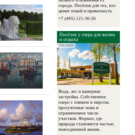
полного отключения от
города. Посёлок для тех, кто
ценит покой и приватность
+7 (495) 121-30-26
Посёлок у озера для жизни
и отдыха
РЕКЛАМА
Вода, лес и камерная
застройка. Собственное
озеро с пляжем и пирсом,
прогулочные зоны и
ограниченное число
участков. Формат, где
природа становится частью
повседневной жизни.