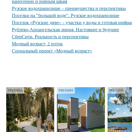
нанесению и ровным швам
Рузское водохранилище – преимущества и перспективы
Поселки на "большой воде". Рузское водохранилище
Поселок «Рузские дачи» – участки у воды и готовая инфра
Рублево-Архангельская линия. Настоящее и будущее
СберСити. Реальность и перспективы
Модный возраст, 2 поток
Социальный проект «Модный возраст»
РЕКЛАМА
РЕКЛАМА
РЕКЛАМА