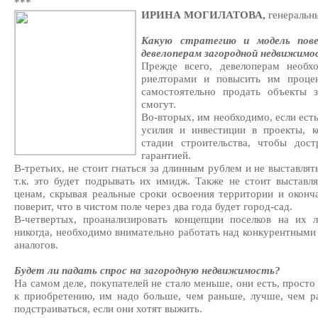
***
ИРИНА МОГИЛАТОВА,
генеральн
Какую стратегию и модель пове
девелоперам загородной недвижимос
Прежде всего, девелоперам необ
риелторами и повысить им процен
самостоятельно продать объекты 
смогут.
Во-вторых, им необходимо, если есть
усилия и инвестиции в проекты, к
стадии строительства, чтобы дост
гарантией.
В-третьих, не стоит гнаться за длинным рублем и не выставлят
т.к. это будет подрывать их имидж. Также не стоит выстав
ценам, скрывая реальные сроки освоения территории и окончан
поверит, что в чистом поле через два года будет город-сад.
В-четвертых, проанализировать концепции поселков на их л
никогда, необходимо внимательно работать над конкурентным
аналогов.
Будет ли падать спрос на загородную недвижимость?
На самом деле, покупателей не стало меньше, они есть, просто
к приобретению, им надо больше, чем раньше, лучше, чем р
подстраиваться, если они хотят выжить.