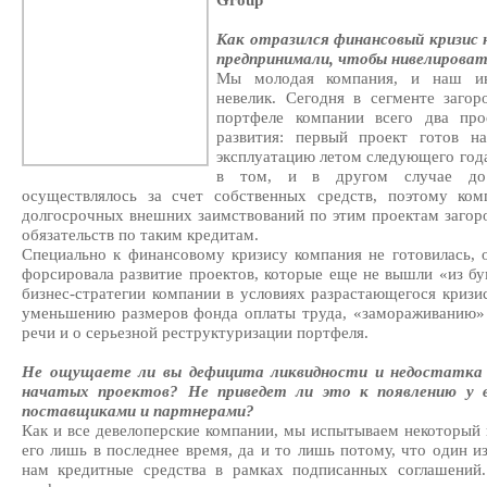
Group
Как отразился финансовый кризис 
предпринимали, чтобы нивелироват
Мы молодая компания, и наш ин
невелик. Сегодня в сегменте заго
портфеле компании всего два про
развития: первый проект готов 
эксплуатацию летом следующего года,
в том, и в другом случае до 
осуществлялось за счет собственных средств, поэтому ко
долгосрочных внешних заимствований по этим проектам загоро
обязательств по таким кредитам.
Специально к финансовому кризису компания не готовилась, 
форсировала развитие проектов, которые еще не вышли «из бу
бизнес-стратегии компании в условиях разрастающегося криз
уменьшению размеров фонда оплаты труда, «замораживанию» 
речи и о серьезной реструктуризации портфеля.
Не ощущаете ли вы дефицита ликвидности и недостатка с
начатых проектов? Не приведет ли это к появлению у 
поставщиками и партнерами?
Как и все девелоперские компании, мы испытываем некоторый
его лишь в последнее время, да и то лишь потому, что один и
нам кредитные средства в рамках подписанных соглашений.