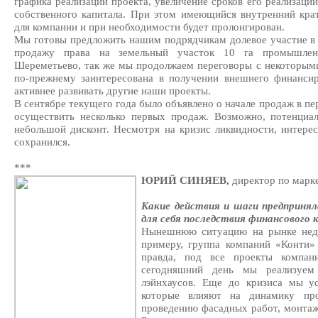
графика реализации проекта, увеличение сроков его реализаци
собственного капитала. При этом имеющийся внутренний кра
для компании и при необходимости будет пролонгирован.
Мы готовы предложить нашим подрядчикам долевое участие в 
продажу права на земельный участок 10 га промышленн
Шереметьево, так же мы продолжаем переговоры с некоторыми
по-прежнему заинтересована в получении внешнего финансир
активнее развивать другие наши проекты.
В сентябре текущего года было объявлено о начале продаж в пе
осуществить несколько первых продаж. Возможно, потенциа
небольшой дисконт. Несмотря на кризис ликвидности, интере
сохранился.
***
ЮРИЙ СИНЯЕВ,
директор по марк
Какие действия и шаги предприня
для себя последствия финансового 
Нынешнюю ситуацию на рынке недв
примеру, группа компаний «Конти»
правда, под все проекты компа
сегодняшний день мы реализуем
лэйнхаусов. Еще до кризиса мы у
которые влияют на динамику про
проведению фасадных работ, монтаж