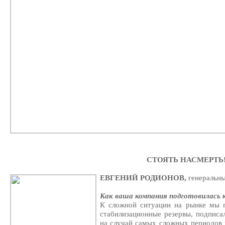
СТОЯТЬ НАСМЕРТЬ
ЕВГЕНИЙ РОДИОНОВ,
генеральн
Как ваша компания подготовилась 
К сложной ситуации на рынке мы п
стабилизационные резервы, подпис
на случай самых сложных периодов в