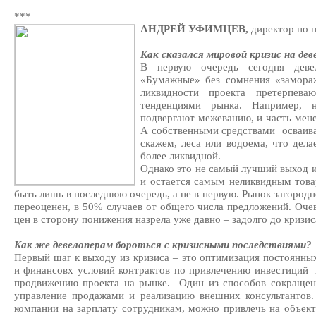
***
АНДРЕЙ УФИМЦЕВ,
директор по
Как сказался мировой кризис на де
В первую очередь сегодня деве
«Бумажные» без сомнения «замора
ликвидности проекта претерпев
тенденциями рынка. Например, н
подвергают межеванию, и часть мене
А собственными средствами осваива
скажем, леса или водоема, что дела
более ликвидной.
Однако это не самый лучший выход и
и остается самым неликвидным това
быть лишь в последнюю очередь, а не в первую. Рынок загород
переоценен, в 50% случаев от общего числа предложений. Оче
цен в сторону понижения назрела уже давно – задолго до кризис
Как же девелоперам бороться с кризисными последствиями?
Первый шаг к выходу из кризиса – это оптимизация постоянны
и финансовх условий контрактов по привлечению инвестиций 
продвижению проекта на рынке. Один из способов сокращени
управление продажами и реализацию внешних консультантов.
компании на зарплату сотрудникам, можно привлечь на объек