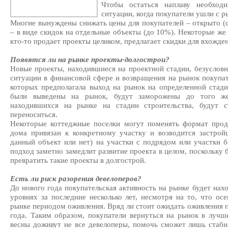
Чтобы остаться наплаву необход
ситуации, когда покупатели ушли с ры
Многие вынуждены снижать цены для покупателей – открыто (с
– в виде скидок на отдельные объекты (до 10%). Некоторые же
кто-то продает проекты целиком, предлагает скидки для вхожде
Появятся ли на рынке проекты-долгострои?
Новые проекты, находившиеся на проектной стадии, безусловно
ситуации в финансовой сфере и возвращения на рынок покупат
которых предполагала выход на рынок на определенной стади
были выведены на рынок, будут заморожены до того же
находившихся на рынке на стадии строительства, будут с
переноситься.
Некоторые коттеджные поселки могут поменять формат прод
дома привязан к конкретному участку и возводится застрой
данный объект или нет) на участки с подрядом или участки 
подход заметно замедлит развитие проекта в целом, поскольку 
превратить такие проекты в долгострой.
Есть ли риск разорения девелоперов?
До нового года покупательская активность на рынке будет на
уровнях за последние несколько лет, несмотря на то, что ос
рынке периодом оживления. Вряд ли стоит ожидать оживления п
года. Таким образом, покупатели вернуться на рынок в лучше
весны доживут не все девелоперы, помочь сможет лишь стаби