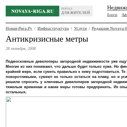
Недвиж
ПОРТАЛ
ДЛЯ ЖИТЕЛЕЙ
Блоги
Аф
Новая-Рига.Ру
/
Инфраструктура
/
Услуги
/
Редакция Novaya-
Антикризисные метры
28 октября, 2008
Подмосковные девелоперы загородной недвижимости уже ощут
Многие из них понимают, что дальше будет только хуже. Но фин
крайней мере, если суметь правильно к нему подготовиться. Те
поворотливыми, сумеют не только остаться на плаву, но и у
решили спросить у ключевых девелоперов загородной недвижи
тяжелым временам и какие меры готовы предпринять. Их опы
остальных.