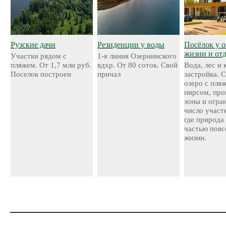
Рузские дачи
Резиденции у воды
Посёлок у о
жизни и от
Участки рядом с
1-я линия Озернинского
пляжем. От 1,7 млн руб.
вдхр. От 80 соток. Свой
Вода, лес и
Поселок построен
причал
застройка. 
озеро с пля
пирсом, про
зоны и огра
число участ
где природа
частью повс
жизни.