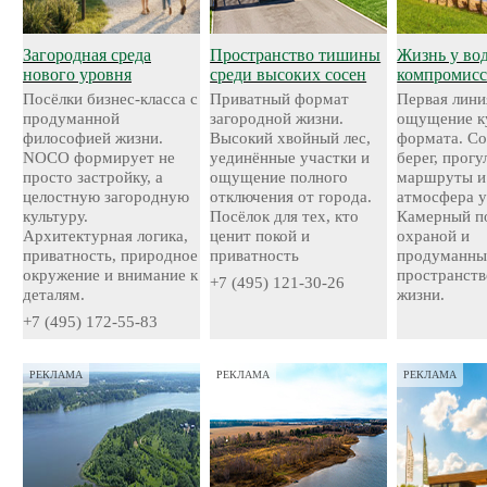
Загородная среда
Пространство тишины
Жизнь у во
нового уровня
среди высоких сосен
компромисс
Посёлки бизнес-класса с
Приватный формат
Первая лини
продуманной
загородной жизни.
ощущение к
философией жизни.
Высокий хвойный лес,
формата. С
NOCO формирует не
уединённые участки и
берег, прог
просто застройку, а
ощущение полного
маршруты и
целостную загородную
отключения от города.
атмосфера у
культуру.
Посёлок для тех, кто
Камерный по
Архитектурная логика,
ценит покой и
охраной и
приватность, природное
приватность
продуманн
окружение и внимание к
пространств
+7 (495) 121-30-26
деталям.
жизни.
+7 (495) 172-55-83
РЕКЛАМА
РЕКЛАМА
РЕКЛАМА