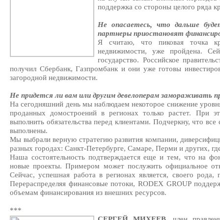
поддержка со стороны целого ряда к
Не опасаетесь, что дальше буд
партнеры приостановят финансиро
Я считаю, что пиковая точка к
недвижимости, уже пройдена. Се
государство. Российское правительс
получил Сбербанк, Газпромбанк и они уже готовы инвестиров
загородной недвижимости.
Не придется ли вам или другим девелоперам замораживать 
На сегодняшний день мы наблюдаем некоторое снижение уровня
проданных домостроений в регионах только растет. При э
выполнить обязательства перед клиентами. Подчеркну, что все 
выполнены.
Мы выбрали верную стратегию развития компании, диверсифиц
разных городах: Санкт-Петербурге, Самаре, Перми и других, где
Наша состоятельность подтверждается еще и тем, что на фо
новые проекты. Примером может послужить официальное от
Сейчас, успешная работа в регионах является, своего рода, 
Перераспределяя финансовые потоки, RODEX GROUP поддержи
объемам финансирования из внешних ресурсов.
***
СЕРГЕЙ МИХЕЕВ
, член правлен