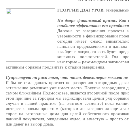
ГЕОРГИЙ ДЗАГУРОВ,
генеральны
На дворе финансовый кризис. Как
наиболее эффективно его преодоле
Далекие от завершения проекты и
уверенности в финансировании прое
сегодня имеет смысл внимательн
наполнен предложениями в данном 
«выйдет в люди», то есть будет предс
конечных пользователей. Ряд пр
некоторые – рекомендуем законсерв
активным образом продвигать к стадии завершения.
Существует ли риск того, что часть девелоперов может н
Я бы не стал давать прогноз по разорению загородных деве
затягивание ремешков уже имеет место. Покупка загородного д
самом ближайшем Подмосковье, является вторичной после при
этой причине за городом мы зафиксировали целый ряд сорванны
случаи в нашей практике (на элитном сегменте) пока едини
интерес к новым проектам (которым до завершения еще два-ч
спрос на загородные дома для целей собственного проживан
паникой покупателя, ожиданием чудес, а зачастую – просто 
или денег на выбор дома.