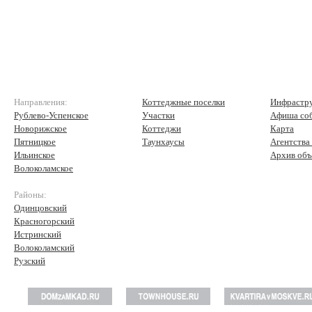
Направления:
Коттеджные поселки
Инфрастр
Рублево-Успенское
Участки
Афиша со
Новорижское
Коттеджи
Карта
Пятницкое
Таунхаусы
Агентства
Ильинское
Архив объ
Волоколамское
Районы:
Одинцовский
Красногорский
Истринский
Волоколамский
Рузский