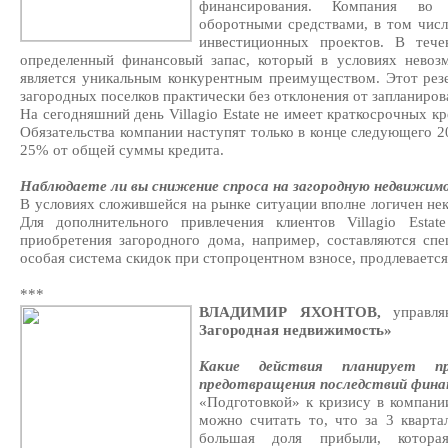
финансирования. Компания во 
оборотными средствами, в том чис
инвестиционных проектов. В тече
определенный финансовый запас, который в условиях невоз
является уникальным конкурентным преимуществом. Этот резе
загородных поселков практически без отклонения от запланиров
На сегодняшний день Villagio Estate не имеет краткосрочных 
Обязательства компании наступят только в конце следующего 20
25% от общей суммы кредита.
Наблюдаете ли вы снижение спроса на загородную недвижим
В условиях сложившейся на рынке ситуации вполне логичен нек
Для дополнительного привлечения клиентов Villagio Esta
приобретения загородного дома, например, составляются спе
особая система скидок при стопроцентном взносе, продлевается
***
ВЛАДИМИР ЯХОНТОВ,
управля
Загородная недвижимость»
Какие действия планирует п
предотвращения последствий финан
«Подготовкой» к кризису в компан
можно считать то, что за 3 кварта
большая доля прибыли, котора