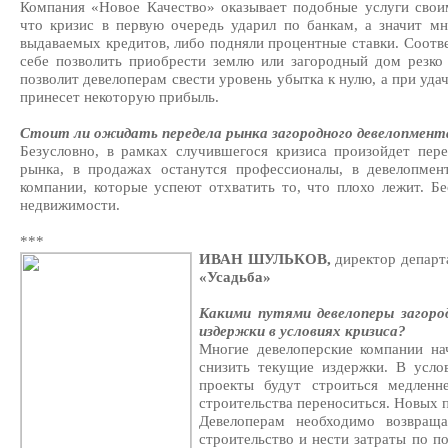
Компания «Новое Качество» оказывает подобные услуги свои
что кризис в первую очередь ударил по банкам, а значит мн
выдаваемых кредитов, либо подняли процентные ставки. Соотве
себе позволить приобрести землю или загородный дом резко
позволит девелоперам свести уровень убытка к нулю, а при уд
принесет некоторую прибыль.
Стоит ли ожидать передела рынка загородного девелопмент
Безусловно, в рамках случившегося кризиса произойдет пер
рынка, в продажах останутся профессионалы, в девелопме
компании, которые успеют отхватить то, что плохо лежит. Б
недвижимости.
***
ИВАН ШУЛЬКОВ,
директор департ
«Усадьба»
Какими путями девелоперы загор
издержки в условиях кризиса?
Многие девелоперские компании на
снизить текущие издержки. В усло
проекты будут строиться медленн
строительства переноситься. Новых 
Девелоперам необходимо возвраща
строительство и нести затраты по п