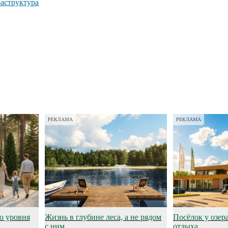
раструктура
РЕКЛАМА
РЕКЛАМА
о уровня
Жизнь в глубине леса, а не рядом
Посёлок у озер
с ним
отдыха