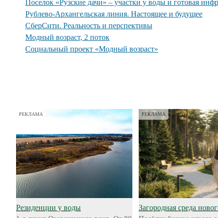
Поселок «Рузские дачи» – участки у воды и готовая инф
Рублево-Архангельская линия. Настоящее и будущее
СберСити. Реальность и перспективы
Модный возраст, 2 поток
Социальный проект «Модный возраст»
РЕКЛАМА
РЕКЛАМА
Резиденции у воды
Загородная среда новог