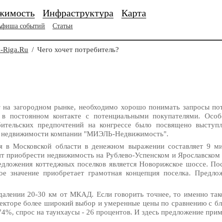
жимость
Инфраструктура
Карта
Афиша событий
Статьи
-Riga.Ru
/
Чего хочет потребитель?
т на загородном рынке, необходимо хорошо понимать запросы п
 в постоянном контакте с потенциальными покупателями. Особ
бительских предпочтений на конгрессе было посвящено высту
ой недвижимости компании "МИЭЛЬ-Недвижимость".
 в Московской области в денежном выражении составляет 9 ми
отят приобрести недвижимость на Рублево-Успенском и Ярославско
дложения коттеджных поселков является Новорижское шоссе. Пос
ое значение приобретает грамотная концепция поселка. Предл
далении 20-30 км от МКАД. Если говорить точнее, то именно так
секторе более широкий выбор и умеренные цены по сравнению с 
4%, спрос на таунхаусы - 26 процентов. И здесь предложение прим