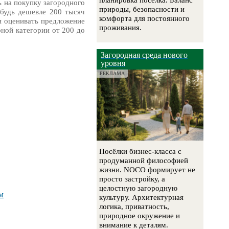
планировка посёлка. Баланс
ь на покупку загородного
природы, безопасности и
ибудь дешевле 200 тысяч
комфорта для постоянного
ли оценивать предложение
проживания.
рной категории от 200 до
Загородная среда нового
уровня
РЕКЛАМА
Посёлки бизнес-класса с
продуманной философией
жизни. NOCO формирует не
просто застройку, а
целостную загородную
м
культуру. Архитектурная
логика, приватность,
природное окружение и
внимание к деталям.