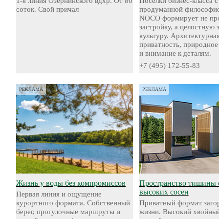
1-я линия Озернинского вдхр. От 80
Посёлки бизнес-класса с
соток. Свой причал
продуманной философие
NOCO формирует не пр
застройку, а целостную
культуру. Архитектурная
приватность, природное
и внимание к деталям.
+7 (495) 172-55-83
РЕКЛАМА
РЕКЛАМА
Жизнь у воды без компромиссов
Пространство тишины 
высоких сосен
Первая линия и ощущение
курортного формата. Собственный
Приватный формат заго
берег, прогулочные маршруты и
жизни. Высокий хвойный