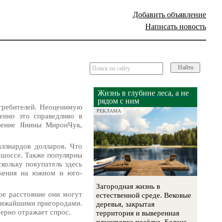
Добавить объявление
Написать новость
Найти
Жизнь в глубине леса, а не
рядом с ним
отребителей. Неоценимую
РЕКЛАМА
енно это справедливо в
пление Янины МиронЧук,
ллиардов долларов. Что
м шоссе. Также популярны
кольку покупатель здесь
ожения на южном и юго-
Загородная жизнь в
ое расстояние они могут
естественной среде. Вековые
ближайшими пригородами.
деревья, закрытая
ерно отражает спрос.
территория и выверенная