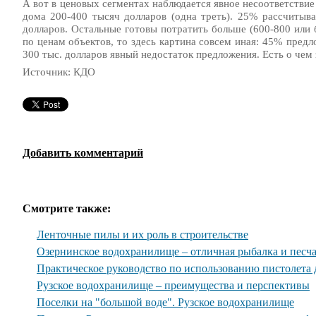
А вот в ценовых сегментах наблюдается явное несоответствие
дома 200-400 тысяч долларов (одна треть). 25% рассчитыв
долларов. Остальные готовы потратить больше (600-800 или б
по ценам объектов, то здесь картина совсем иная: 45% предл
300 тыс. долларов явный недостаток предложения. Есть о чем
Источник: КДО
Добавить комментарий
Смотрите также:
Ленточные пилы и их роль в строительстве
Озернинское водохранилище – отличная рыбалка и песч
Практическое руководство по использованию пистолета 
Рузское водохранилище – преимущества и перспективы
Поселки на "большой воде". Рузское водохранилище