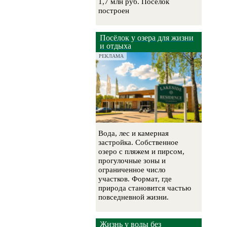
1,7 млн руб. Поселок
построен
Посёлок у озера для жизни
и отдыха
РЕКЛАМА
Вода, лес и камерная
застройка. Собственное
озеро с пляжем и пирсом,
прогулочные зоны и
ограниченное число
участков. Формат, где
природа становится частью
повседневной жизни.
Жизнь у воды без