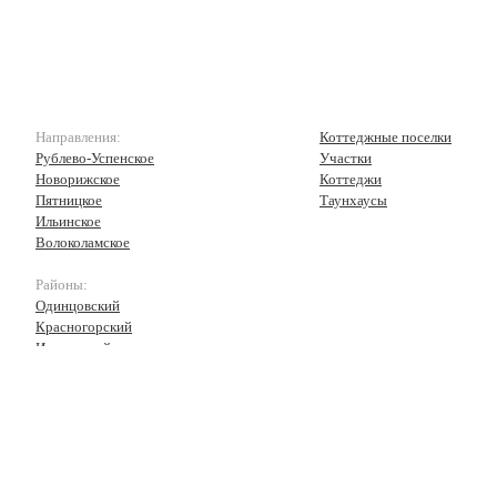
Направления:
Коттеджные поселки
Рублево-Успенское
Участки
Новорижское
Коттеджи
Пятницкое
Таунхаусы
Ильинское
Волоколамское
Районы:
Одинцовский
Красногорский
Истринский
Волоколамский
Рузский