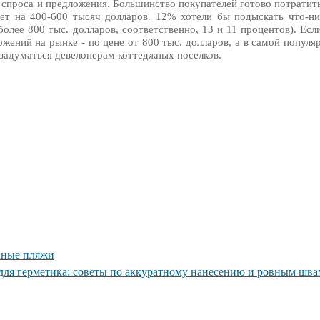
 спроса и предложения. Большинство покупателей готово потратит
ает на 400-600 тысяч долларов. 12% хотели бы подыскать что-н
олее 800 тыс. долларов, соответственно, 13 и 11 процентов). Ес
ожений на рынке - по цене от 800 тыс. долларов, а в самой популя
 задуматься девелоперам коттеджных поселков.
аные пляжи
для герметика: советы по аккуратному нанесению и ровным шва