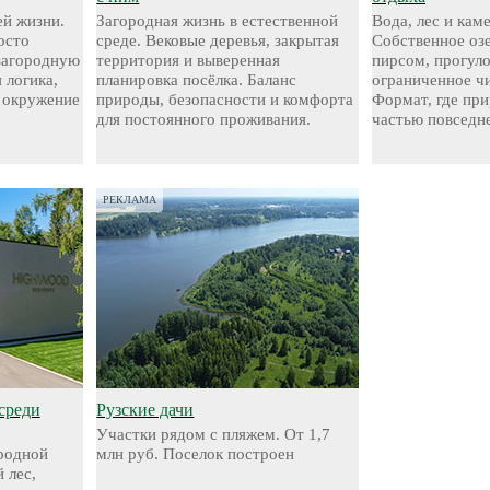
й жизни.
Загородная жизнь в естественной
Вода, лес и кам
осто
среде. Вековые деревья, закрытая
Собственное оз
 загородную
территория и выверенная
пирсом, прогул
 логика,
планировка посёлка. Баланс
ограниченное чи
 окружение
природы, безопасности и комфорта
Формат, где при
для постоянного проживания.
частью повседн
РЕКЛАМА
среди
Рузские дачи
Участки рядом с пляжем. От 1,7
родной
млн руб. Поселок построен
 лес,