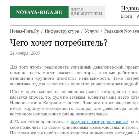
Недви
ПОРТАЛ
ДЛЯ ЖИТЕЛЕЙ
Блоги
Новая-Рига.Ру
/
Инфраструктура
/
Услуги
/
Редакция Novaya
Чего хочет потребитель?
24 ноября, 2006
Для того чтобы реализовать успешный девелоперский проек
помощь здесь могут оказать риэлторы, которые работают
отношении крупного агентства недвижимости. Теме потре
аналитика отдела экспертизы проектов управления загородн
Объем предложения на первичном рынке загородного жилья
касается спроса, то, судя по заявкам, клиенты чаще всего х
Новорижское и Калужское шоссе. Лидером по количеству пре
имеет хорошую возможность выбора, для девелопера особ
восточном направлениях очень незначительные.
42% клиентов предпочитает
покупать загородное жилье
на у
себе позволить по своим финансовым возможностям: в этом 
По типам жилья наибольшим спросом пользуются коттеджи - 7