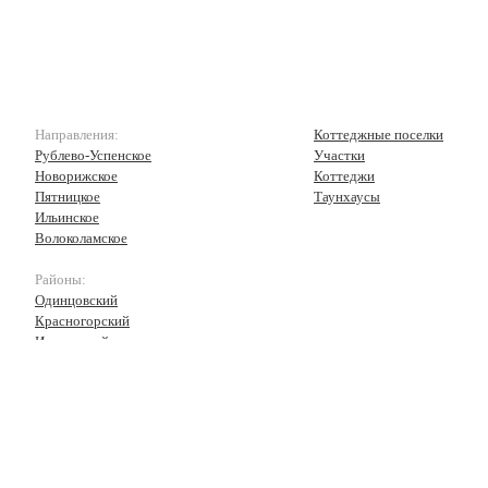
Направления:
Коттеджные поселки
Рублево-Успенское
Участки
Новорижское
Коттеджи
Пятницкое
Таунхаусы
Ильинское
Волоколамское
Районы:
Одинцовский
Красногорский
Истринский
Волоколамский
Рузский