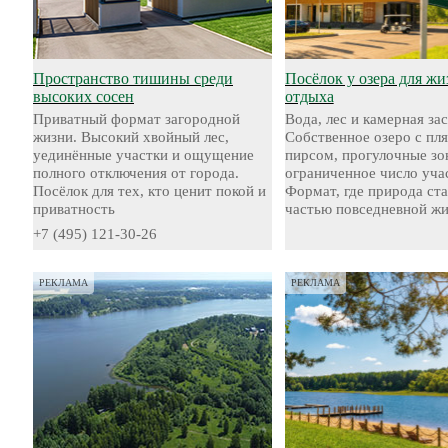
Пространство тишины среди
Посёлок у озера для жи
высоких сосен
отдыха
Приватный формат загородной
Вода, лес и камерная за
жизни. Высокий хвойный лес,
Собственное озеро с пл
уединённые участки и ощущение
пирсом, прогулочные зо
полного отключения от города.
ограниченное число уча
Посёлок для тех, кто ценит покой и
Формат, где природа ст
приватность
частью повседневной жи
+7 (495) 121-30-26
РЕКЛАМА
РЕКЛАМА