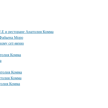
.E и ресторане Анатолия Комма
 Фабьена Моро
ному сет-меню
атолия Комма
а
натолия Комма
атолия Комма
толия Комма