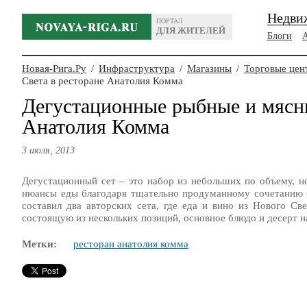
Недви
ПОРТАЛ
ДЛЯ ЖИТЕЛЕЙ
Блоги
Новая-Рига.Ру
/
Инфраструктура
/
Магазины
/
Торговые цен
Света в ресторане Анатолия Комма
Дегустационные рыбные и мясны
Анатолия Комма
3 июля, 2013
Дегустационный сет – это набор из небольших по объему, н
нюансы еды благодаря тщательно продуманному сочетанию 
составил два авторских сета, где еда и вино из Нового С
состоящую из нескольких позиций, основное блюдо и десерт н
Метки:
ресторан анатолия комма