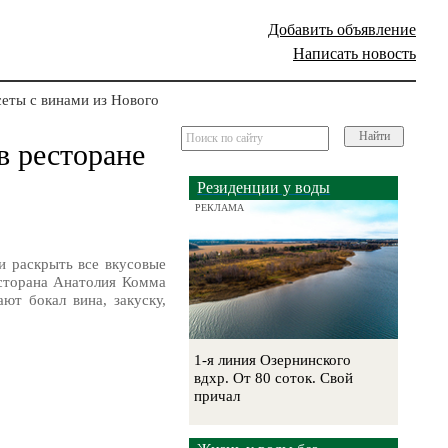
Добавить объявление
Написать новость
еты с винами из Нового
Найти
в ресторане
Резиденции у воды
РЕКЛАМА
и раскрыть все вкусовые
сторана Анатолия Комма
ют бокал вина, закуску,
1-я линия Озернинского
вдхр. От 80 соток. Свой
причал