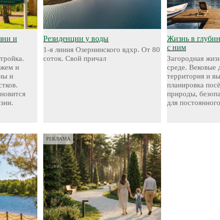
зни и
Резиденции у воды
Жизнь в глубине
с ним
1-я линия Озернинского вдхр. От 80
стройка.
соток. Свой причал
Загородная жизн
яжем и
среде. Вековые 
ны и
территория и в
стков.
планировка посё
ановится
природы, безоп
зни.
для постоянног
РЕКЛАМА