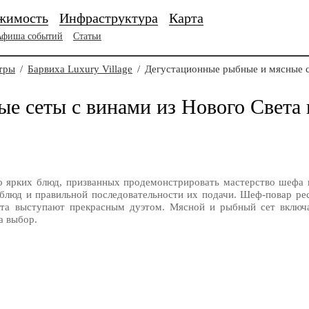
жимость
Инфраструктура
Карта
Афиша событий
Статьи
тры
/
Барвиха Luxury Village
/
Дегустационные рыбные и мясные с
е сеты с винами из Нового Света 
о ярких блюд, призванных продемонстрировать мастерство шефа 
блюд и правильной последовательности их подачи. Шеф-повар ре
вета выступают прекрасным дуэтом. Мясной и рыбный сет включа
а выбор.