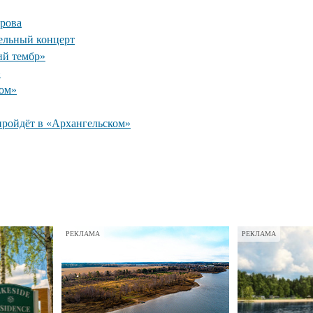
рова
ельный концерт
ий тембр»
»
ком»
пройдёт в «Архангельском»
РЕКЛАМА
РЕКЛАМА