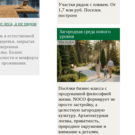
Участки рядом с пляжем. От
1,7 млн руб. Поселок
построен
 леса, а не рядом
Загородная среда нового
ь в естественной
уровня
деревья, закрытая
РЕКЛАМА
ыверенная
лка. Баланс
асности и комфорта
о проживания.
Посёлки бизнес-класса с
продуманной философией
жизни. NOCO формирует не
просто застройку, а
целостную загородную
культуру. Архитектурная
логика, приватность,
природное окружение и
внимание к деталям.