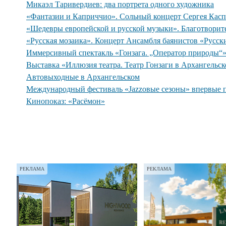
Микаэл Таривердиев: два портрета одного художника
«Фантазии и Каприччио». Сольный концерт Сергея Касп
«Шедевры европейской и русской музыки». Благотворит
«Русская мозаика». Концерт Ансамбля баянистов «Русск
Иммерсивный спектакль «Гонзага. „Оператор природы“
Выставка «Иллюзия театра. Театр Гонзаги в Архангельс
Автовыходные в Архангельском
Международный фестиваль «Jazzовые сезоны» впервые 
Кинопоказ: «Расёмон»
РЕКЛАМА
РЕКЛАМА