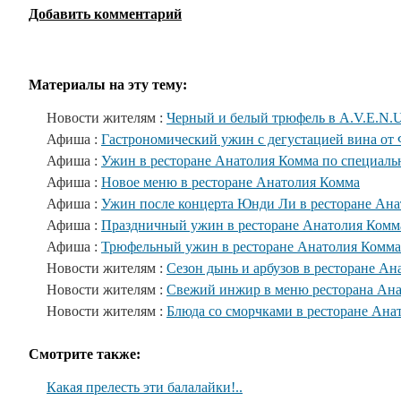
Добавить комментарий
Материалы на эту тему:
Новости жителям :
Черный и белый трюфель в A.V.E.N.U
Афиша :
Гастрономический ужин с дегустацией вина от
Афиша :
Ужин в ресторане Анатолия Комма по специаль
Афиша :
Новое меню в ресторане Анатолия Комма
Афиша :
Ужин после концерта Юнди Ли в ресторане Ан
Афиша :
Праздничный ужин в ресторане Анатолия Комм
Афиша :
Трюфельный ужин в ресторане Анатолия Комма
Новости жителям :
Сезон дынь и арбузов в ресторане А
Новости жителям :
Свежий инжир в меню ресторана Ан
Новости жителям :
Блюда со сморчками в ресторане Ана
Смотрите также:
Какая прелесть эти балалайки!..