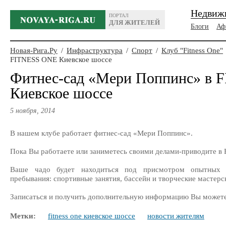
Недвиж
ПОРТАЛ
ДЛЯ ЖИТЕЛЕЙ
Блоги
Аф
Новая-Рига.Ру
/
Инфраструктура
/
Спорт
/
Клуб "Fitness One"
FITNESS ONЕ Киевское шоссе
Фитнес-сад «Мери Поппинс» в
Киевское шоссе
5 ноября, 2014
В нашем клубе работает фитнес-сад «Мери Поппинс».
Пока Вы работаете или заниметесь своими делами-приводите в
Ваше чадо будет находиться под присмотром опытных п
пребывания: спортивные занятия, бассейн и творческие мастерс
Записаться и получить дополнительную информацию Вы можете
Метки:
fitness onе киевское шоссе
новости жителям