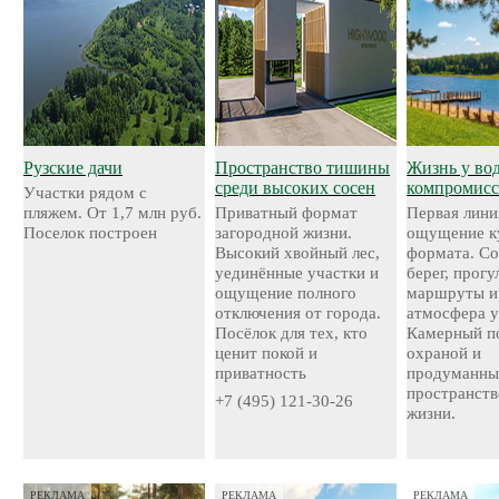
Рузские дачи
Пространство тишины
Жизнь у во
среди высоких сосен
компромисс
Участки рядом с
пляжем. От 1,7 млн руб.
Приватный формат
Первая лини
Поселок построен
загородной жизни.
ощущение к
Высокий хвойный лес,
формата. С
уединённые участки и
берег, прог
ощущение полного
маршруты и
отключения от города.
атмосфера у
Посёлок для тех, кто
Камерный по
ценит покой и
охраной и
приватность
продуманн
пространств
+7 (495) 121-30-26
жизни.
РЕКЛАМА
РЕКЛАМА
РЕКЛАМА