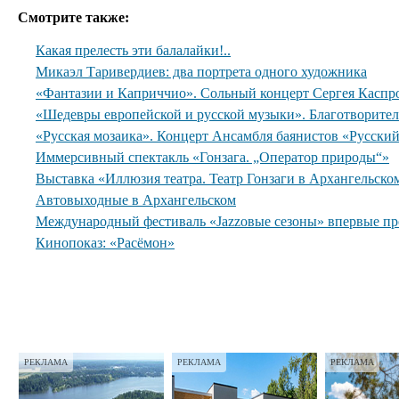
Смотрите также:
Какая прелесть эти балалайки!..
Микаэл Таривердиев: два портрета одного художника
«Фантазии и Каприччио». Сольный концерт Сергея Каспр
«Шедевры европейской и русской музыки». Благотворите
«Русская мозаика». Концерт Ансамбля баянистов «Русски
Иммерсивный спектакль «Гонзага. „Оператор природы“»
Выставка «Иллюзия театра. Театр Гонзаги в Архангельско
Автовыходные в Архангельском
Международный фестиваль «Jazzовые сезоны» впервые пр
Кинопоказ: «Расёмон»
РЕКЛАМА
РЕКЛАМА
РЕКЛАМА