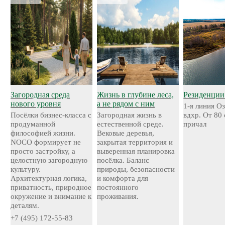
Загородная среда
Жизнь в глубине леса,
Резиденции
нового уровня
а не рядом с ним
1-я линия О
Посёлки бизнес-класса с
Загородная жизнь в
вдхр. От 80
продуманной
естественной среде.
причал
философией жизни.
Вековые деревья,
NOCO формирует не
закрытая территория и
просто застройку, а
выверенная планировка
целостную загородную
посёлка. Баланс
культуру.
природы, безопасности
Архитектурная логика,
и комфорта для
приватность, природное
постоянного
окружение и внимание к
проживания.
деталям.
+7 (495) 172-55-83