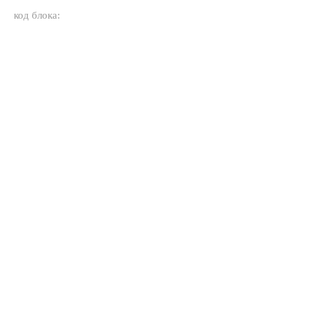
код блока: