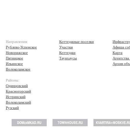
Направления:
Коттеджные поселки
Инфрастр
Рублево-Успенское
Участки
Афиша со
Новорижское
Коттеджи
Карта
Пятницкое
Таунхаусы
Агентства
Ильинское
Архив объ
Волоколамское
Районы:
Одинцовский
Красногорский
Истринский
Волоколамский
Рузский