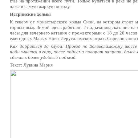
глаз на протяжении всего пути. Только купаться в реке не 
даже в самую жаркую погоду.
Истринские холмы
К северу от монастырского холма Сион, на котором стоит
горных лыж. Зимой здесь работают 2 подъемника, катание на л
часы для вечернего катания с прожекторами с 18 до 20 часов
ежегодных Малых Ново-Иерусалимских играх. Соревнования вк
Как добраться до клуба: Проезд по Волоколамскому шоссе
поднимается в гору, после подъема поворот направо, далее
сделать более удобный подъезд.
Текст: Лукина Мария