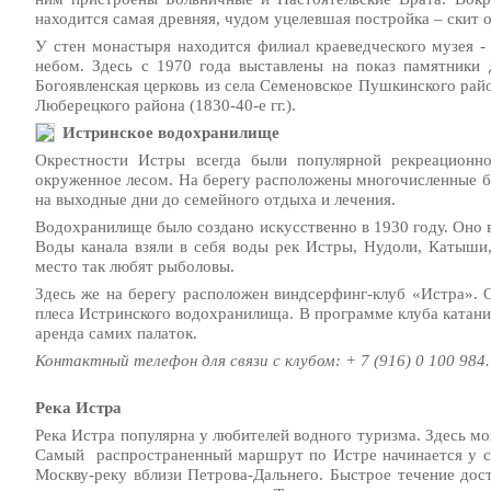
находится самая древняя, чудом уцелевшая постройка – скит 
У стен монастыря находится филиал краеведческого музея 
небом. Здесь с 1970 года выставлены на показ памятники 
Богоявленская церковь из села Семеновское Пушкинского райо
Люберецкого района (1830-40-е гг.).
Истринское водохранилище
Окрестности Истры всегда были популярной рекреационн
окруженное лесом. На берегу расположены многочисленные б
на выходные дни до семейного отдыха и лечения.
Водохранилище было создано искусственно в 1930 году. Оно в
Воды канала взяли в себя воды рек Истры, Нудоли, Катыши
место так любят рыболовы.
Здесь же на берегу расположен виндсерфинг-клуб «Истра». 
плеса Истринского водохранилища. В программе клуба катание
аренда самих палаток.
Контактный телефон для связи с клубом: + 7 (916) 0 100 984.
Река Истра
Река Истра популярна у любителей водного туризма. Здесь мо
Самый распространенный маршрут по Истре начинается у ст
Москву-реку вблизи Петрова-Дальнего. Быстрое течение дос