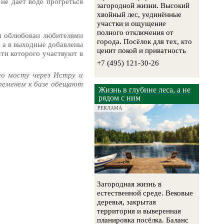
 не дает воде прогреться
загородной жизни. Высокий
хвойный лес, уединённые
участки и ощущение
полного отключения от
л облюбован любителями
города. Посёлок для тех, кто
, а в выходные добавлены
ценит покой и приватность
сти которого участвуют в
+7 (495) 121-30-26
по мосту через Истру и
временем к базе обещают
Жизнь в глубине леса, а не
рядом с ним
РЕКЛАМА
Загородная жизнь в
естественной среде. Вековые
деревья, закрытая
территория и выверенная
планировка посёлка. Баланс