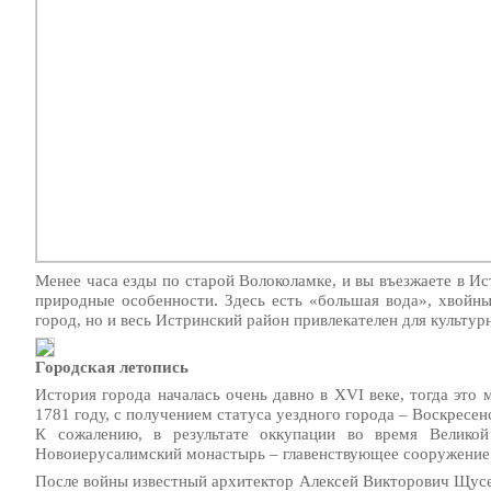
Менее часа езды по старой Волоколамке, и вы въезжаете в Ис
природные особенности. Здесь есть «большая вода», хвойны
город, но и весь Истринский район привлекателен для культур
Городская летопись
История города началась очень давно в XVI веке, тогда это
1781 году, с получением статуса уездного города – Воскресен
К сожалению, в результате оккупации во время Великой
Новоиерусалимский монастырь – главенствующее сооружение в
После войны известный архитектор Алексей Викторович Щусе