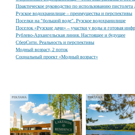
Практическое руководство по использованию пистолета 
Рузское водохранилище – преимущества и перспективы
Поселки на "большой воде". Рузское водохранилище
Поселок «Рузские дачи» – участки у воды и готовая инф
Рублево-Архангельская линия. Настоящее и будущее
СберСити. Реальность и перспективы
Модный возраст, 2 поток
Социальный проект «Модный возраст»
РЕКЛАМА
РЕКЛАМА