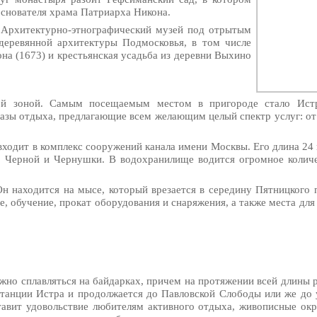
основателя храма Патриарха Никона.
- Архитектурно-этнографический музей под отрытым
деревянной архитектуры Подмосковья, в том числе
на (1673) и крестьянская усадьба из деревни Выхино
ой зоной. Самым посещаемым местом в пригороде стало Истр
азы отдыха, предлагающие всем желающим целый спектр услуг: от 
ходит в комплекс сооружений канала имени Москвы. Его длина 24 
, Черной и Чернушки. В водохранилище водится огромное колич
Он находится на мысе, который врезается в середину Пятницкого 
, обучение, прокат оборудования и снаряжения, а также места для
жно сплавляться на байдарках, причем на протяжении всей длины 
анции Истра и продолжается до Павловской Слободы или же до 
тавит удовольствие любителям активного отдыха, живописные окр