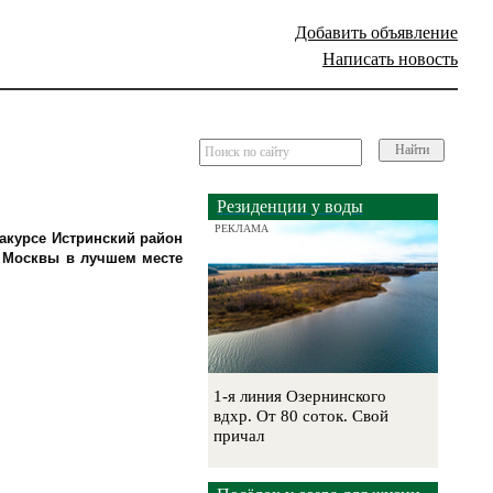
Добавить объявление
Написать новость
Найти
Резиденции у воды
РЕКЛАМА
ракурсе Истринский район
т Москвы в лучшем месте
1-я линия Озернинского
вдхр. От 80 соток. Свой
причал