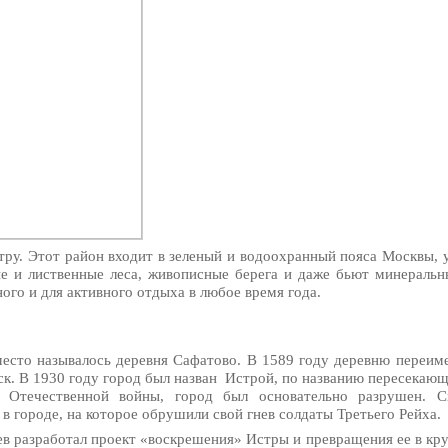
тру. Этот район входит в зеленый и водоохранный пояса Москвы, у
е и лиственные леса, живописные берега и даже бьют минеральн
ного и для активного отдыха в любое время года.
 место называлось деревня Сафатово. В 1589 году деревню переим
ск. В 1930 году город был назван Истрой, по названию пересекающ
 Отечественной войны, город был основательно разрушен. Си
 городе, на которое обрушили свой гнев солдаты Третьего Рейха.
в разработал проект «воскрешения» Истры и превращения ее в к