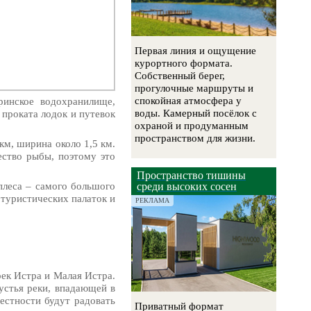
Первая линия и ощущение
курортного формата.
Собственный берег,
прогулочные маршруты и
спокойная атмосфера у
инское водохранилище,
воды. Камерный посёлок с
проката лодок и путевок
охраной и продуманным
пространством для жизни.
км, ширина около 1,5 км.
ество рыбы, поэтому это
Пространство тишины
плеса – самого большого
среди высоких сосен
 туристических палаток и
РЕКЛАМА
рек Истра и Малая Истра.
устья реки, впадающей в
естности будут радовать
Приватный формат