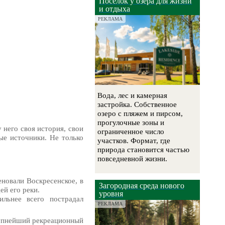
Посёлок у озера для жизни
и отдыха
РЕКЛАМА
Вода, лес и камерная
застройка. Собственное
озеро с пляжем и пирсом,
прогулочные зоны и
 него своя история, свои
ограниченное число
ые источники. Не только
участков. Формат, где
природа становится частью
повседневной жизни.
еновали Воскресенское, в
Загородная среда нового
ей его реки.
уровня
льнее всего пострадал
РЕКЛАМА
рупнейший рекреационный