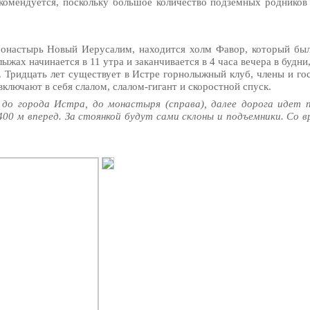
рекомендуется, поскольку большое количество подземных родников
 монастырь Новый Иерусалим, находится холм Фавор, который бы
ыжах начинается в 11 утра и заканчивается в 4 часа вечера в будни
. Тридцать лет существует в Истре горнолыжный клуб, члены и го
лючают в себя слалом, слалом-гигант и скоростной спуск.
 до города Истра, до монастыря (справа), далее дорога идет 
 400 м вперед. За стоянкой будут сами склоны и подъемники. Со 