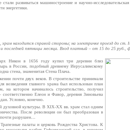
е стали развиваться машиностроение и научно-исследовательская 
ти энергетики.
, храм находится справой стороны; на электричке проезд до ст.
 и последней пятницы месяца. Вход платный – от 15 до 25 руб., 
иарх Никон в 1656 году купил три деревни близ
тырь в России, подобный древнему Иерусалимскому
 одна стена, знаменитая Стена Плача.
ении почти двух веков. В строительстве принимали
ля возведения главного храма был использован план
м, на котором начиналось строительство, получил
– соответственно Елеон и Фавор, деревня Зиновьева
дан. Условно, конечно.
 духовной культуры. В XIX-XX вв. храм стал одним
ничества. После революции он был преобразован в
ы почти разрушен…
 Трапезные палаты и церковь Рождества Христова. К
уг монастыря разбит Гефсиманский сад, в котором