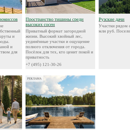
ромиссов
Пространство тишины среди
Рузские дачи
высоких сосен
ие
Участки рядом с
обственный
Приватный формат загородной
млн руб. Посел
шруты и
жизни. Высокий хвойный лес,
воды.
уединённые участки и ощущение
аной и
полного отключения от города.
твом для
Посёлок для тех, кто ценит покой и
приватность
+7 (495) 121-30-26
РЕКЛАМА