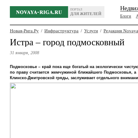
Недви
ПОРТАЛ
ДЛЯ ЖИТЕЛЕЙ
Блоги
Новая-Рига.Ру
/
Инфраструктура
/
Услуги
/
Редакция Novaya
Истра – город подмосковный
31 января, 2008
Подмосковье – край пока еще богатый на экологически чисту
по праву считается жемчужиной ближайшего Подмосковья, а 
Клинско-Дмитровской гряды, заслуживает отдельного внимани