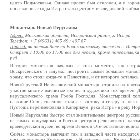
центр Подмосковья. Однако проект был отклонен, а в город
послевоенные годы Истра стала центром исследований в облас
Монастырь Новый Иерусалим
Адрес:
Московская область, Истринский район, г. Истра
Телефон:
+ 7 (49631) 465 49 / 497 87
Проезд:
на автомобиле по Волоколамскому шоссе до г. Истра
Открыт с 10.00 до 17.00 все дни недели, кроме понедельника
руб.
История монастыря началась с того момента, как патр
Воскресенского и задумал построить самый большой монас
храму, что стоял когда-то в Палестине, и от которого осталась
Новый русский Иерусалимский монастырь строили на протяж
участие многие именитые зодчие и художники тех времен. Д
иерусалимского храма Гроба Господня. Монастырский хол
название Сион, соседние холмы к востоку и северу от него 
Пустошь переименована в Капернаум, река Истра - в реку Иор
Новый Иерусалим быстро стал значительным центром русской
из самых популярных в России центров религиозного палом
краеведческий музей, во время Великой Отечественной войн
Сейчас монастырь выглядит так: в западной части находятся
ним пристроены Больничные и Настоятельские Врата. Вокр