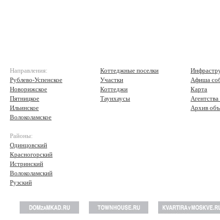
Направления:
Коттеджные поселки
Инфрастр
Рублево-Успенское
Участки
Афиша со
Новорижское
Коттеджи
Карта
Пятницкое
Таунхаусы
Агентства
Ильинское
Архив объ
Волоколамское
Районы:
Одинцовский
Красногорский
Истринский
Волоколамский
Рузский