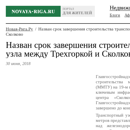
Недвиж
ПОРТАЛ
ДЛЯ ЖИТЕЛЕЙ
Блоги
Аф
Новая-Рига.Ру
/
Назван срок завершения строительства транспо
Сколково
Назван срок завершения строите
узла между Трехгоркой и Сколко
30 июня, 2018
Главгосстройн
строительства 
(ММТУ) на 19-м 
ключевым инфра
центра «Сколк
Главгосстройна
завершено до кон
Транспортный уз
метров представ
над железнодо