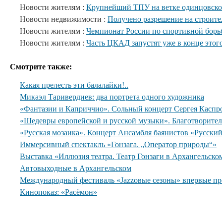
Новости жителям :
Крупнейший ТПУ на ветке одинцовског
Новости недвижимости :
Получено разрешение на строите
Новости жителям :
Чемпионат России по спортивной борь
Новости жителям :
Часть ЦКАД запустят уже в конце этого
Смотрите также:
Какая прелесть эти балалайки!..
Микаэл Таривердиев: два портрета одного художника
«Фантазии и Каприччио». Сольный концерт Сергея Каспр
«Шедевры европейской и русской музыки». Благотворите
«Русская мозаика». Концерт Ансамбля баянистов «Русски
Иммерсивный спектакль «Гонзага. „Оператор природы“»
Выставка «Иллюзия театра. Театр Гонзаги в Архангельско
Автовыходные в Архангельском
Международный фестиваль «Jazzовые сезоны» впервые пр
Кинопоказ: «Расёмон»