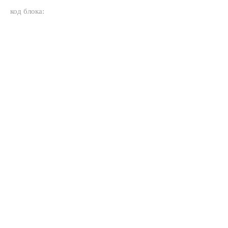
код блока: