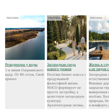
РЕКЛАМА
РЕКЛАМА
РЕКЛАМА
Резиденции у воды
Загородная среда
Жизнь в глу
нового уровня
а не рядом 
1-я линия Озернинского
вдхр. От 80 соток. Свой
Посёлки бизнес-класса с
Загородная 
причал
продуманной
естественно
философией жизни.
Вековые дер
NOCO формирует не
закрытая те
просто застройку, а
выверенная 
целостную загородную
посёлка. Ба
культуру.
природы, бе
Архитектурная логика,
и комфорта 