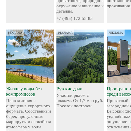
приватность, природное
постоянног
окружение и внимание к
проживания
деталям.
+7 (495) 172-55-83
РЕКЛАМА
РЕКЛАМА
РЕКЛАМА
Жизнь у воды без
Рузские дачи
Пространст
компромиссов
среди высо
Участки рядом с
Первая линия и
пляжем. От 1,7 млн руб.
Приватный 
ощущение курортного
Поселок построен
загородной 
формата. Собственный
Высокий хво
берег, прогулочные
уединённые 
маршруты и спокойная
ощущение п
атмосфера у воды.
отключения 