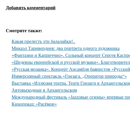
Добавить комментарий
Смотрите также:
Какая прелесть эти балалайки!..
Микаэл Таривердиев: два портрета одного художника
«Фантазии и Каприччио». Сольный концерт Сергея Каспр
«Шедевры европейской и русской музыки». Благотворите
«Русская мозаика». Концерт Ансамбля баянистов «Русски
Иммерсивный спектакль «Гонзага. „Оператор природы“»
Выставка «Иллюзия театра. Театр Гонзаги в Архангельско
Автовыходные в Архангельском
Международный фестиваль «Jazzовые сезоны» впервые пр
Кинопоказ: «Расёмон»