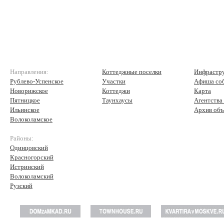
Направления:
Коттеджные поселки
Инфрастр
Рублево-Успенское
Участки
Афиша со
Новорижское
Коттеджи
Карта
Пятницкое
Таунхаусы
Агентства
Ильинское
Архив объ
Волоколамское
Районы:
Одинцовский
Красногорский
Истринский
Волоколамский
Рузский