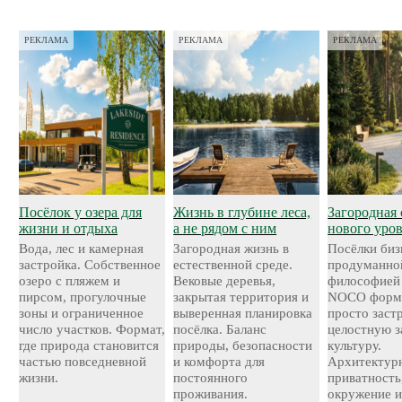
РЕКЛАМА
РЕКЛАМА
РЕКЛАМА
Посёлок у озера для
Жизнь в глубине леса,
Загородная 
жизни и отдыха
а не рядом с ним
нового уро
Вода, лес и камерная
Загородная жизнь в
Посёлки биз
застройка. Собственное
естественной среде.
продуманно
озеро с пляжем и
Вековые деревья,
философией
пирсом, прогулочные
закрытая территория и
NOCO форми
зоны и ограниченное
выверенная планировка
просто застр
число участков. Формат,
посёлка. Баланс
целостную 
где природа становится
природы, безопасности
культуру.
частью повседневной
и комфорта для
Архитектурн
жизни.
постоянного
приватность
проживания.
окружение и