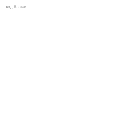
код блока: