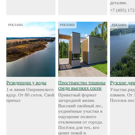
деталям.
+7 (495) 172
РЕКЛАМА
РЕКЛАМА
РЕКЛАМА
Резиденции у воды
Пространство тишины
Рузские дач
среди высоких сосен
1-я линия Озернинского
Участки ряд
вдхр. От 80 соток. Свой
Приватный формат
пляжем. От 
причал
загородной жизни.
Поселок пос
Высокий хвойный лес,
уединённые участки и
ощущение полного
отключения от города.
Посёлок для тех, кто
ценит покой и