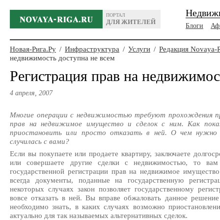
Недвиж
ПОРТАЛ
ДЛЯ ЖИТЕЛЕЙ
Блоги
Аф
Новая-Рига.Ру
/
Инфраструктура
/
Услуги
/
Редакция Novaya-
недвижимость доступна не всем
Регистрация прав на недвижимос
4 апреля, 2007
Многие операции с недвижимостью требуют прохождения пр
прав на недвижимое имущество и сделок с ним. Как пока
приостановить или просто отказать в ней. О чем нужно 
случилась с вами?
Если вы покупаете или продаете квартиру, заключаете долгос
или совершаете другие сделки с недвижимостью, то вам
государственной регистрации прав на недвижимое имущество
всегда документы, поданные на государственную регистра
некоторых случаях закон позволяет государственному регис
вовсе отказать в ней. Вы вправе обжаловать данное решение
необходимо знать, в каких случаях возможно приостановлени
актуально для так называемых альтернативных сделок.