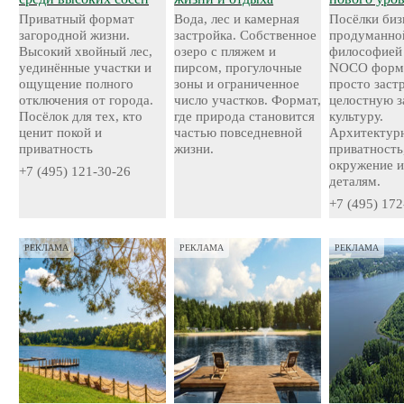
Приватный формат
Вода, лес и камерная
Посёлки биз
загородной жизни.
застройка. Собственное
продуманно
Высокий хвойный лес,
озеро с пляжем и
философией
уединённые участки и
пирсом, прогулочные
NOCO форми
ощущение полного
зоны и ограниченное
просто застр
отключения от города.
число участков. Формат,
целостную 
Посёлок для тех, кто
где природа становится
культуру.
ценит покой и
частью повседневной
Архитектурн
приватность
жизни.
приватность
окружение и
+7 (495) 121-30-26
деталям.
+7 (495) 172
РЕКЛАМА
РЕКЛАМА
РЕКЛАМА