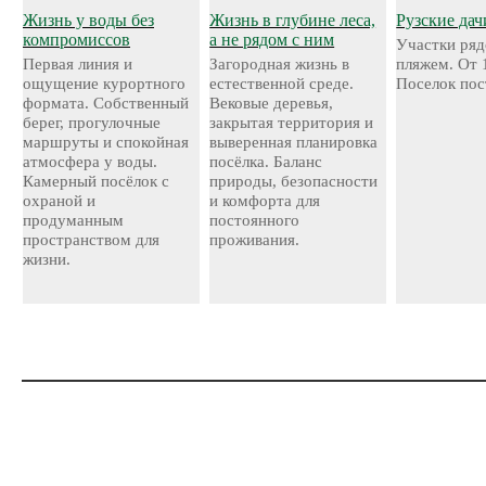
Жизнь у воды без
Жизнь в глубине леса,
Рузские дач
компромиссов
а не рядом с ним
Участки ряд
Первая линия и
Загородная жизнь в
пляжем. От 
ощущение курортного
естественной среде.
Поселок пос
формата. Собственный
Вековые деревья,
берег, прогулочные
закрытая территория и
маршруты и спокойная
выверенная планировка
атмосфера у воды.
посёлка. Баланс
Камерный посёлок с
природы, безопасности
охраной и
и комфорта для
продуманным
постоянного
пространством для
проживания.
жизни.