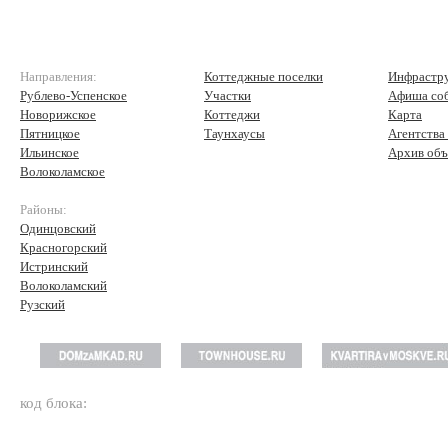
Направления:
Коттеджные поселки
Инфрастр
Рублево-Успенское
Участки
Афиша со
Новорижское
Коттеджи
Карта
Пятницкое
Таунхаусы
Агентства
Ильинское
Архив объ
Волоколамское
Районы:
Одинцовский
Красногорский
Истринский
Волоколамский
Рузский
код блока: