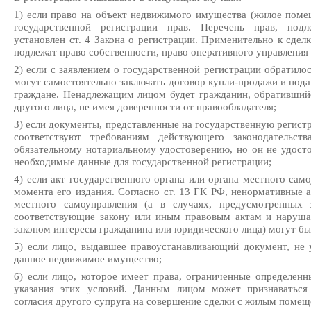
1) если право на объект недвижимого имущества (жилое поме
государственной регистрации прав. Перечень прав, подл
установлен ст. 4 Закона о регистрации. Применительно к сд
подлежат право собственности, право оперативного управления 
2) если с заявлением о государственной регистрации обратило
могут самостоятельно заключать договор купли-продажи и пода
граждане. Ненадлежащим лицом будет гражданин, обратившийс
другого лица, не имея доверенности от правообладателя;
3) если документы, представленные на государственную регист
соответствуют требованиям действующего законодательст
обязательному нотариальному удостоверению, но он не удосто
необходимые данные для государственной регистрации;
4) если акт государственного органа или органа местного сам
момента его издания. Согласно ст. 13 ГК РФ, ненормативные а
местного самоуправления (а в случаях, предусмотренных 
соответствующие закону или иным правовым актам и наруш
законом интересы гражданина или юридического лица) могут б
5) если лицо, выдавшее правоустанавливающий документ, не
данное недвижимое имущество;
6) если лицо, которое имеет права, ограниченные определен
указания этих условий. Данным лицом может признаваться
согласия другого супруга на совершение сделки с жилым помеще