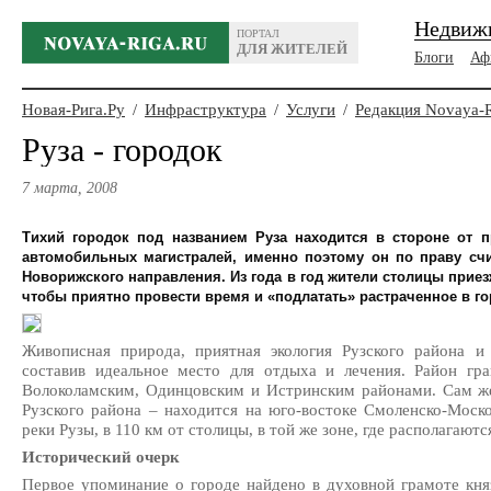
Недвиж
ПОРТАЛ
ДЛЯ ЖИТЕЛЕЙ
Блоги
Аф
Новая-Рига.Ру
/
Инфраструктура
/
Услуги
/
Редакция Novaya-
Руза - городок
7 марта, 2008
Тихий городок под названием Руза находится в стороне от 
автомобильных магистралей, именно поэтому он по праву сч
Новорижского направления. Из года в год жители столицы приез
чтобы приятно провести время и «подлатать» растраченное в го
Живописная природа, приятная экология Рузского района и 
составив идеальное место для отдыха и лечения. Район г
Волоколамским, Одинцовским и Истринским районами. Сам же
Рузского района – находится на юго-востоке Смоленско-Моск
реки Рузы, в 110 км от столицы, в той же зоне, где располагаютс
Исторический очерк
Первое упоминание о городе найдено в духовной грамоте кня