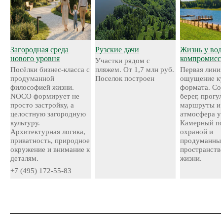
Загородная среда
Рузские дачи
Жизнь у во
нового уровня
компромисс
Участки рядом с
Посёлки бизнес-класса с
пляжем. От 1,7 млн руб.
Первая лини
продуманной
Поселок построен
ощущение к
философией жизни.
формата. С
NOCO формирует не
берег, прог
просто застройку, а
маршруты и
целостную загородную
атмосфера у
культуру.
Камерный по
Архитектурная логика,
охраной и
приватность, природное
продуманн
окружение и внимание к
пространств
деталям.
жизни.
+7 (495) 172-55-83