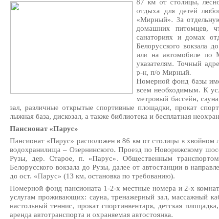
87 км от столицы, лесн
отдыха для детей любо
«Мирный». За отдельную
домашних питомцев, ч
санаториях и домах от
Белорусского вокзала д
или на автомобиле по 
указателям. Точный адре
р-н, п/о Мирный.
Номерной фонд базы име
всем необходимым. К ус
метровый бассейн, саун
зал, различные открытые спортивные площадки, прокат спорт
лыжная база, дискозал, а также библиотека и бесплатная неохра
Пансионат «Парус»
Пансионат «Парус» расположен в 86 км от столицы в хвойном л
водохранилища – Озернинского. Проезд по Новорижскому шосс
Рузы, дер. Старое, п. «Парус». Общественным транспорто
Белорусского вокзала до Рузы, далее от автостанции в направ
до ост. «Парус» (13 км, остановка по требованию).
Номерной фонд пансионата 1-2-х местные номера и 2-х комна
услугам проживающих: сауна, тренажерный зал, массажный ка
настольный теннис, прокат спортинвентаря, детская площадка, 
аренда автотранспорта и охраняемая автостоянка.