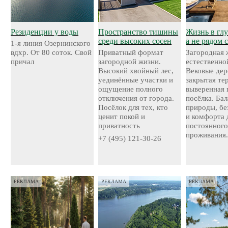
Резиденции у воды
Пространство тишины
Жизнь в глу
среди высоких сосен
а не рядом 
1-я линия Озернинского
вдхр. От 80 соток. Свой
Приватный формат
Загородная 
причал
загородной жизни.
естественно
Высокий хвойный лес,
Вековые дер
уединённые участки и
закрытая те
ощущение полного
выверенная 
отключения от города.
посёлка. Ба
Посёлок для тех, кто
природы, бе
ценит покой и
и комфорта 
приватность
постоянног
проживания
+7 (495) 121-30-26
РЕКЛАМА
РЕКЛАМА
РЕКЛАМА