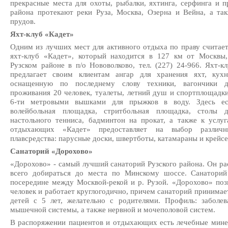
прекрасные места для охоты, рыбалки, яхтинга, серфинга и 
района протекают реки Руза, Москва, Озерна и Вейна, а та
прудов.
Яхт-клуб «Кадет»
Одним из лучших мест для активного отдыха по праву считае
яхт-клуб «Кадет», который находится в 127 км от Москвы,
Рузском районе в п/о Нововолково, тел. (227) 24-966. Яхт-к
предлагает своим клиентам ангар для хранения яхт, кухн
оснащенную по последнему слову техники, вагончики д
проживания 20 человек, туалеты, летний душ и спортплощадк
6-ти метровыми вышками для прыжков в воду. Здесь ес
волейбольная площадка, стритбольная площадка, столы д
настольного тенниса, бадминтон на прокат, а также к услуг
отдыхающих «Кадет» предоставляет на выбор различн
плавсредства: парусные доски, швертботы, катамараны и крейсе
Санаторий «Дорохово»
«Дорохово» - самый лучший санаторий Рузского района. Он ра
всего добираться до места по Минскому шоссе. Санаторий
посередине между Москвой-рекой и р. Рузой. «Дорохово» поз
человек и работает круглогодично, причем санаторий принимает
детей с 5 лет, желательно с родителями. Профиль: заболев
мышечной системы, а также нервной и мочеполовой систем.
В распоряжении пациентов и отдыхающих есть лечебные минер