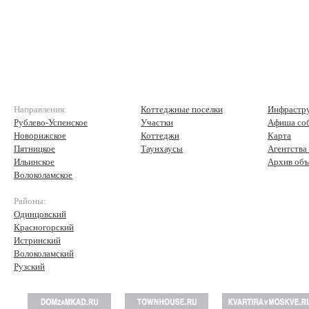
Направления:
Коттеджные поселки
Инфрастр
Рублево-Успенское
Участки
Афиша со
Новорижское
Коттеджи
Карта
Пятницкое
Таунхаусы
Агентства
Ильинское
Архив объ
Волоколамское
Районы:
Одинцовский
Красногорский
Истринский
Волоколамский
Рузский