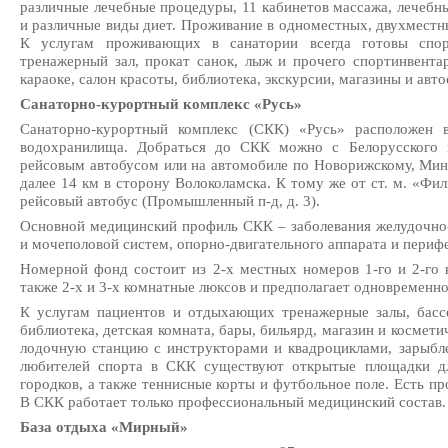
различные лечебные процедуры, 11 кабинетов массажа, лечебны
и различные виды диет. Проживание в одноместных, двухместны
К услугам проживающих в санатории всегда готовы спорт
тренажерный зал, прокат санок, лыж и прочего спортинвентаря
караоке, салон красоты, библиотека, экскурсии, магазины и авто
Санаторно-курортный комплекс «Русь»
Санаторно-курортный комплекс (СКК) «Русь» расположен в
водохранилища. Добраться до СКК можно с Белорусского в
рейсовым автобусом или на автомобиле по Новорижскому, Мин
далее 14 км в сторону Волоколамска. К тому же от ст. м. «Фи
рейсовый автобус (Промышленный п-д, д. 3).
Основной медицинский профиль СКК – заболевания желудочно-
и мочеполовой систем, опорно-двигательного аппарата и периф
Номерной фонд состоит из 2-х местных номеров 1-го и 2-го к
также 2-х и 3-х комнатные люксов и предполагает одновременн
К услугам пациентов и отдыхающих тренажерные залы, бассей
библиотека, детская комната, бары, бильярд, магазин и космет
лодочную станцию с инструкторами и квадроциклами, зарыбл
любителей спорта в СКК существуют открытые площадки дл
городков, а также теннисные корты и футбольное поле. Есть пр
В СКК работает только профессиональный медицинский состав.
База отдыха «Мирный»