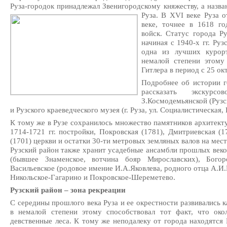
Руза-городок принадлежал Звенигородскому княжеству, а назва
Руза.
В XVI веке Руза о
веке, точнее в 1618 го
войск. Статус города Р
начиная с 1940-х гг. Руз
одна из лучших курор
немалой степени этому
Гитлера в период с 25 окт
Подробнее об истории г
рассказать экскур
З.Космодемьянской (Рузск
и Рузского краеведческого музея (г. Руза, ул. Социалистическая, 
К тому же в Рузе сохранилось множество памятников архитект
1714-1721 гг. постройки, Покровская (1781), Дмитриевская (1
(1701) церкви и остатки 30-ти метровых земляных валов на месте
Рузский район также хранит усадебные ансамбли прошлых веко
(бывшее Знаменское, вотчина бояр Мирославских), Богоро
Васильевское (родовое имение И.А.Яковлева, родного отца А.И
Никольское-Гагарино и Покровское-Шереметево.
Рузский район – зона рекреации
С середины прошлого века Руза и ее окрестности развивались к
в немалой степени этому способствовал тот факт, что ок
девственные леса. К тому же неподалеку от города находятся