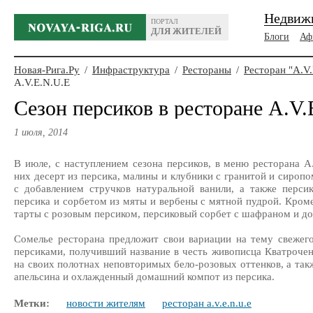
Недвиж
ПОРТАЛ
ДЛЯ ЖИТЕЛЕЙ
Блоги
Аф
Новая-Рига.Ру
/
Инфраструктура
/
Рестораны
/
Ресторан "A.V
A.V.E.N.U.E
Сезон персиков в ресторане A.V.
1 июля, 2014
В июле, с наступлением сезона персиков, в меню ресторана A
них десерт из персика, малины и клубники с гранитой и сироп
с добавлением стручков натуральной ванили, а также перси
персика и сорбетом из мяты и вербены с мятной пудрой. Кроме
тарты с розовым персиком, персиковый сорбет с шафраном и д
Сомелье ресторана предложит свои вариации на тему свежего
персиками, получивший название в честь живописца Кватроче
на своих полотнах неповторимых бело-розовых оттенков, а так
апельсина и охлажденный домашний компот из персика.
Метки:
новости жителям
ресторан a.v.e.n.u.e