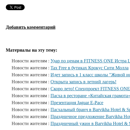
Добавить комментарий
Материалы на эту тему:
Новости жителям :
Удар по ценам в FITNESS ONE Истра 
Новости жителям :
Tax Free в бутиках Крокус Сити Молла
Новости жителям :
Идет запись в 1 класс школы "Живой и
Новости жителям :
Открыта запись в летний лагерь!
Новости жителям :
Скоро лето! Спецпроект FITNESS ONE
Новости жителям :
Пасха в ресторане «Китайская грамота
Новости жителям :
Презентация Jaguar E-Pace
Новости жителям :
Пасхальный бранч в Barvikha Hotel & S
Новости жителям :
Праздничное предложение Barvikha Hot
Новости жителям :
Праздничный ужин в Barvikha Hotel & 