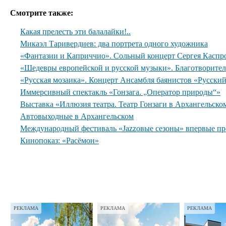
Смотрите также:
Какая прелесть эти балалайки!..
Микаэл Таривердиев: два портрета одного художника
«Фантазии и Каприччио». Сольный концерт Сергея Каспр
«Шедевры европейской и русской музыки». Благотворите
«Русская мозаика». Концерт Ансамбля баянистов «Русски
Иммерсивный спектакль «Гонзага. „Оператор природы“»
Выставка «Иллюзия театра. Театр Гонзаги в Архангельско
Автовыходные в Архангельском
Международный фестиваль «Jazzовые сезоны» впервые пр
Кинопоказ: «Расёмон»
РЕКЛАМА
РЕКЛАМА
РЕКЛАМА