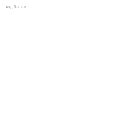
код блока: