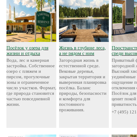
Посёлок у озера для
Жизнь в глубине леса,
Пространст
жизни и отдыха
а не рядом с ним
среди высо
Вода, лес и камерная
Загородная жизнь в
Приватный 
застройка. Собственное
естественной среде.
загородной 
озеро с пляжем и
Вековые деревья,
Высокий хво
пирсом, прогулочные
закрытая территория и
уединённые 
зоны и ограниченное
выверенная планировка
ощущение п
число участков. Формат,
посёлка. Баланс
отключения 
где природа становится
природы, безопасности
Посёлок для 
частью повседневной
и комфорта для
ценит покой
жизни.
постоянного
приватность
проживания.
+7 (495) 121