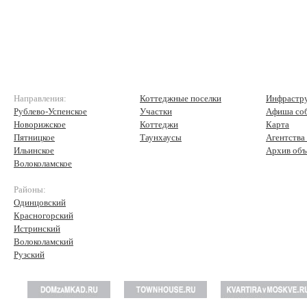
Направления:
Коттеджные поселки
Инфрастр
Рублево-Успенское
Участки
Афиша со
Новорижское
Коттеджи
Карта
Пятницкое
Таунхаусы
Агентства
Ильинское
Архив объ
Волоколамское
Районы:
Одинцовский
Красногорский
Истринский
Волоколамский
Рузский