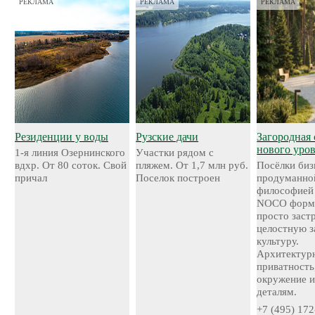
РЕКЛАМА
РЕКЛАМА
РЕКЛАМА
Резиденции у воды
Рузские дачи
Загородная 
нового уро
1-я линия Озернинского
Участки рядом с
вдхр. От 80 соток. Свой
пляжем. От 1,7 млн руб.
Посёлки биз
причал
Поселок построен
продуманно
философией
NOCO форми
просто застр
целостную 
культуру.
Архитектурн
приватность
окружение и
деталям.
+7 (495) 172