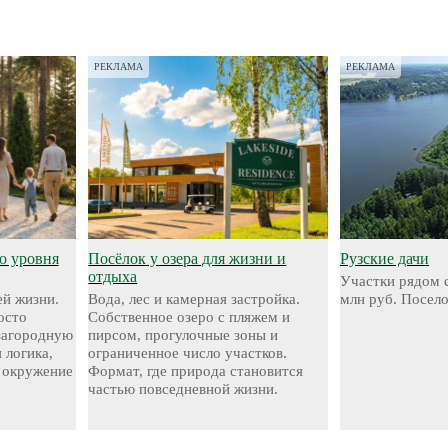
РЕКЛАМА
РЕКЛАМА
о уровня
Посёлок у озера для жизни и
Рузские дачи
отдыха
Участки рядом с
й жизни.
Вода, лес и камерная застройка.
млн руб. Посел
осто
Собственное озеро с пляжем и
 загородную
пирсом, прогулочные зоны и
 логика,
ограниченное число участков.
 окружение
Формат, где природа становится
частью повседневной жизни.