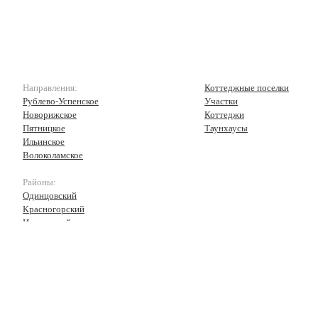
Направления:
Коттеджные поселки
Рублево-Успенское
Участки
Новорижское
Коттеджи
Пятницкое
Таунхаусы
Ильинское
Волоколамское
Районы:
Одинцовский
Красногорский
Истринский
Волоколамский
Рузский