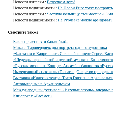
Новости жителям :
Встречаем лето!
Новости недвижимости :
На Новой Риге хотят построить
Новости жителям :
Частную больницу стоимостью 4,3 мл
Новости недвижимости :
На Рублевке можно арендовать 
Смотрите также:
Какая прелесть эти балалайки!..
Микаэл Таривердиев: два портрета одного художника
«Фантазии и Каприччио». Сольный концерт Сергея Касп
«Шедевры европейской и русской музыки». Благотворит
«Русская мозаика». Концерт Ансамбля баянистов «Русск
Иммерсивный спектакль «Гонзага. „Оператор природы“
Выставка «Иллюзия театра. Театр Гонзаги в Архангельс
Автовыходные в Архангельском
Международный фестиваль «Jazzовые сезоны» впервые 
Кинопоказ: «Расёмон»