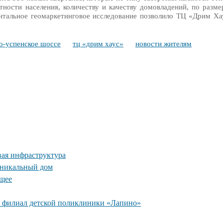
ности населения, количеству и качеству домовладений, по разме
нтальное геомаркетинговое исследование позволило ТЦ «Дрим Ха
о-успенское шоссе
тц «дрим хаус»
новости жителям
вая инфраструктура
уникальный дом
ущее
 филиал детской поликлиники «Лапино»