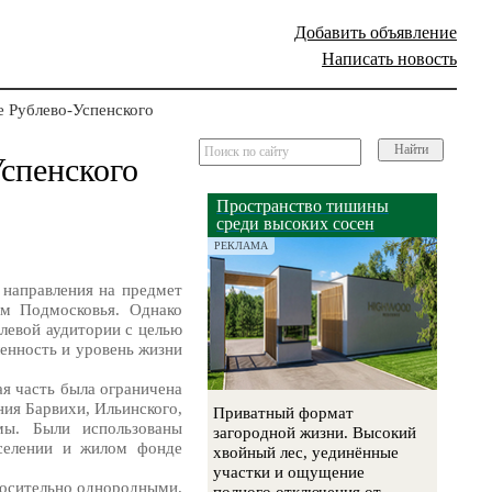
Добавить объявление
Написать новость
 Рублево-Успенского
Найти
спенского
Пространство тишины
среди высоких сосен
РЕКЛАМА
 направления на предмет
ом Подмосковья. Однако
левой аудитории с целью
енность и уровень жизни
я часть была ограничена
ия Барвихи, Ильинского,
Приватный формат
емы. Были использованы
загородной жизни. Высокий
аселении и жилом фонде
хвойный лес, уединённые
участки и ощущение
носительно однородными.