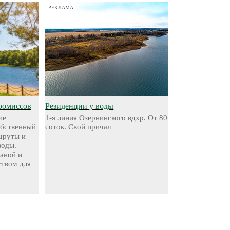
РЕКЛАМА
ромиссов
Резиденции у воды
ие
1-я линия Озернинского вдхр. От 80
обственный
соток. Свой причал
шруты и
воды.
аной и
твом для