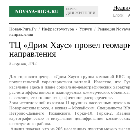
Недви
ПОРТАЛ
ДЛЯ ЖИТЕЛЕЙ
Блоги
Новая-Рига.Ру
/
Инфраструктура
/
Услуги
/
Редакция Novaya
направления
ТЦ «Дрим Хаус» провел геомарк
направления
5 августа, 2014
Для торгового центра «Дрим Хаус» группа компаний RRG пр
покупательской характеристики жителей. Известно, что 
население здесь в плане социально-демографических характе
расчета эффективности планируемых коммерческих объектов, 
населения, его точное географическое распределение.
Зона исследований охватила 11 крупных населенных пуктов 
Новорижским шоссе, а южная – Можайским. Специалисты RRG 
Петрово-Дальнего, Иславского, Горки-10, Горки-2, Иван
картографическое и визуальное дешифрование космически
исследуемого района.
Анализ показал, что из 206 населенных пунктов можно выдел