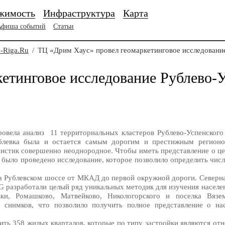
жимость
Инфраструктура
Карта
Афиша событий
Статьи
-Riga.Ru
/
ТЦ «Дрим Хаус» провел геомаркетинговое исследование
етинговое исследование Рублево-У
овела анализ 11 территориальных кластеров Рублево-Успенского
Рублевка была и остается самым дорогим и престижным регион
ристик совершенно неоднородное. Чтобы иметь представление о це
было проведено исследование, которое позволило определить числ
на Рублевском шоссе от МКАД до первой окружной дороги. Северна
разработали целый ряд уникальных методик для изучения населен
овки, Ромашково, Матвейково, Никологорского и поселка Вяз
х снимков, что позволило получить полное представление о н
ить 358 жилых кварталов, которые по типу застройки являются от