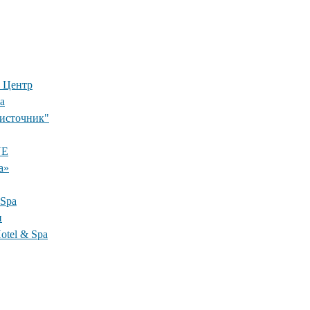
 Центр
а
 источник"
NE
а»
 Spa
и
otel & Spa