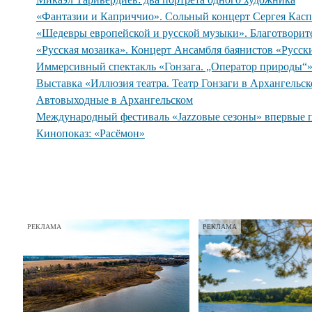
«Фантазии и Каприччио». Сольный концерт Сергея Касп
«Шедевры европейской и русской музыки». Благотворит
«Русская мозаика». Концерт Ансамбля баянистов «Русск
Иммерсивный спектакль «Гонзага. „Оператор природы“
Выставка «Иллюзия театра. Театр Гонзаги в Архангельс
Автовыходные в Архангельском
Международный фестиваль «Jazzовые сезоны» впервые 
Кинопоказ: «Расёмон»
РЕКЛАМА
РЕКЛАМА