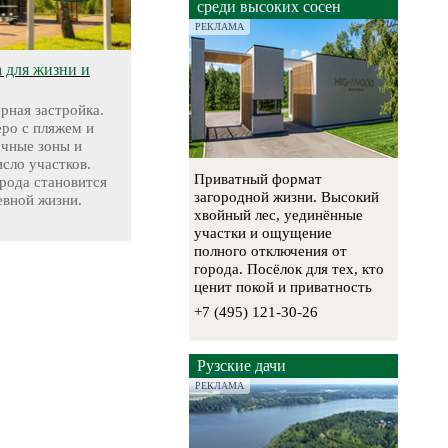
среди высоких сосен
РЕКЛАМА
а для жизни и
ерная застройка.
еро с пляжем и
очные зоны и
сло участков.
Приватный формат
рода становится
загородной жизни. Высокий
евной жизни.
хвойный лес, уединённые
участки и ощущение
полного отключения от
города. Посёлок для тех, кто
ценит покой и приватность
+7 (495) 121-30-26
Рузские дачи
РЕКЛАМА