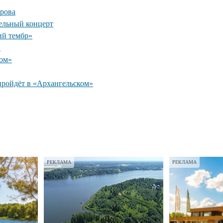
рова
ельный концерт
ий тембр»
»
ком»
пройдёт в «Архангельском»
РЕКЛАМА
РЕКЛАМА