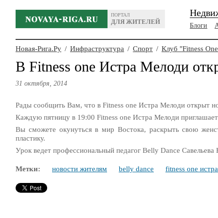
Недви
ПОРТАЛ
ДЛЯ ЖИТЕЛЕЙ
Блоги
Новая-Рига.Ру
/
Инфраструктура
/
Спорт
/
Клуб "Fitness One
В Fitness one Истра Мелоди о
31 октября, 2014
Рады сообщить Вам, что в Fitness one Истра Мелоди открыт
Каждую пятницу в 19:00 Fitness one Истра Мелоди приглашает 
Вы сможете окунуться в мир Востока, раскрыть свою женств
пластику.
Урок ведет профессиональный педагог Belly Dance Савельева 
Метки:
новости жителям
belly dance
fitness one истр