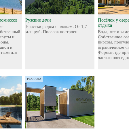
ромиссов
Рузские дачи
Посёлок у озер
отдыха
ие
Участки рядом с пляжем. От 1,7
обственный
млн руб. Поселок построен
Вода, лес и кам
шруты и
Собственное оз
воды.
пирсом, прогул
аной и
ограниченное чи
твом для
Формат, где при
частью повседн
РЕКЛАМА