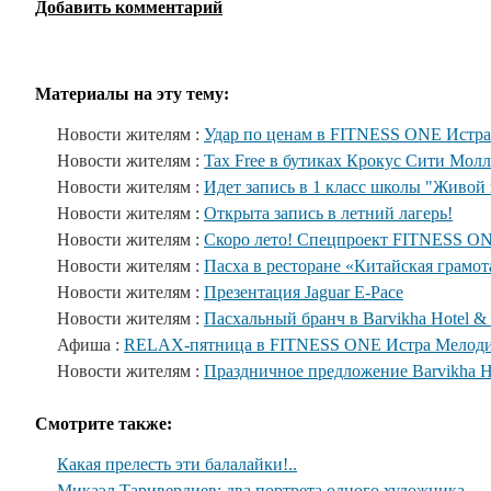
Добавить комментарий
Материалы на эту тему:
Новости жителям :
Удар по ценам в FITNESS ONE Истра
Новости жителям :
Tax Free в бутиках Крокус Сити Молл
Новости жителям :
Идет запись в 1 класс школы "Живой
Новости жителям :
Открыта запись в летний лагерь!
Новости жителям :
Скоро лето! Спецпроект FITNESS O
Новости жителям :
Пасха в ресторане «Китайская грамот
Новости жителям :
Презентация Jaguar E-Pace
Новости жителям :
Пасхальный бранч в Barvikha Hotel &
Афиша :
RELAX-пятница в FITNESS ONE Истра Мелод
Новости жителям :
Праздничное предложение Barvikha H
Смотрите также:
Какая прелесть эти балалайки!..
Микаэл Таривердиев: два портрета одного художника