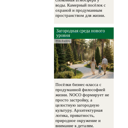
спокойная атмосфера у
воды. Камерный посёлок с
охраной и продуманным
пространством для жизни.
Загородная среда нового
уровня
РЕКЛАМА
Посёлки бизнес-класса с
продуманной философией
жизни. NOCO формирует не
просто застройку, а
целостную загородную
культуру. Архитектурная
логика, приватность,
природное окружение и
внимание к деталям.