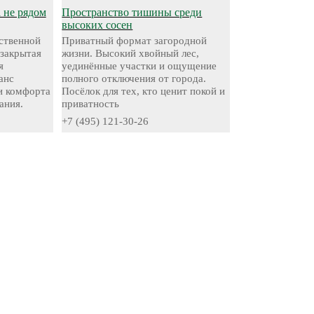
а не рядом
Пространство тишины среди
высоких сосен
ественной
Приватный формат загородной
 закрытая
жизни. Высокий хвойный лес,
я
уединённые участки и ощущение
анс
полного отключения от города.
и комфорта
Посёлок для тех, кто ценит покой и
ания.
приватность
+7 (495) 121-30-26