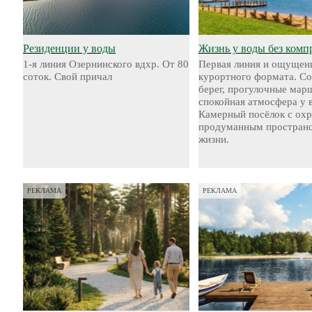
Резиденции у воды
Жизнь у воды без комп
1-я линия Озернинского вдхр. От 80
Первая линия и ощущен
соток. Свой причал
курортного формата. С
берег, прогулочные мар
спокойная атмосфера у 
Камерный посёлок с охр
продуманным пространс
жизни.
РЕКЛАМА
РЕКЛАМА