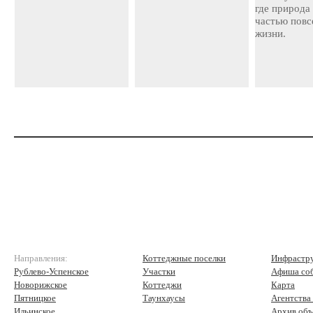
где природа
частью повс
жизни.
Направления:
Коттеджные поселки
Инфрастр
Рублево-Успенское
Участки
Афиша со
Новорижское
Коттеджи
Карта
Пятницкое
Таунхаусы
Агентства
Ильинское
Архив объ