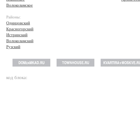
Волоколамское
Районы:
Одинцовский
Красногорский
Истринский
Волоколамский
Рузский
код блока: