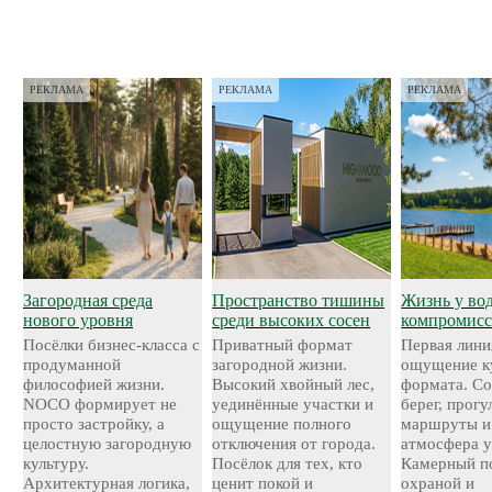
РЕКЛАМА
РЕКЛАМА
РЕКЛАМА
Загородная среда
Пространство тишины
Жизнь у во
нового уровня
среди высоких сосен
компромисс
Посёлки бизнес-класса с
Приватный формат
Первая лини
продуманной
загородной жизни.
ощущение к
философией жизни.
Высокий хвойный лес,
формата. С
NOCO формирует не
уединённые участки и
берег, прог
просто застройку, а
ощущение полного
маршруты и
целостную загородную
отключения от города.
атмосфера у
культуру.
Посёлок для тех, кто
Камерный по
Архитектурная логика,
ценит покой и
охраной и