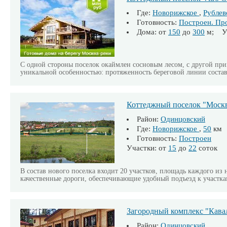
Где:
Новорижское
,
Рублев
Готовность:
Построен. Пр
Дома: от
150
до
300
м; Уч
С одной стороны поселок окаймлен сосновым лесом, с другой прим
уникальной особенностью: протяженность береговой линии состав
Коттеджный поселок "Моск
Район:
Одинцовский
Где:
Новорижское
,
50
км
Готовность:
Построен
Участки: от
15
до
22
соток
В состав нового поселка входит 20 участков, площадь каждого из 
качественные дороги, обеспечивающие удобный подъезд к участка
Загородный комплекс "Кава
Район:
Одинцовский