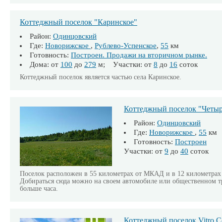
Коттеджный поселок "Каринское"
Район:
Одинцовский
Где:
Новорижское
,
Рублево-Успенское
,
55
км
Готовность:
Построен. Продажи на вторичном рынке.
Дома: от
100
до
279
м; Участки: от
8
до
16
соток
Коттеджный поселок является частью села Каринское.
Коттеджный поселок "Четыр
Район:
Одинцовский
Где:
Новорижское
,
55
км
Готовность:
Построен
Участки: от
9
до
40
соток
Поселок расположен в 55 километрах от МКАД и в 12 километрах 
Добираться сюда можно на своем автомобиле или общественном тр
больше часа.
Коттеджный поселок Vitro C