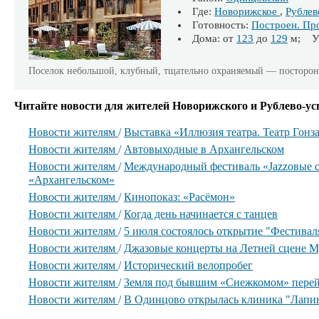
Где:
Новорижское
,
Рублев
Готовность:
Построен. Пр
Дома: от
123
до
129
м; Уч
Поселок небольшой, клубный, тщательно охраняемый — посторонн
Читайте новости для жителей Новорижского и Рублево-ус
Новости жителям
/
Выставка «Иллюзия театра. Театр Гонз
Новости жителям
/
Автовыходные в Архангельском
Новости жителям
/
Международный фестиваль «Jazzовые с
«Архангельском»
Новости жителям
/
Кинопоказ: «Расёмон»
Новости жителям
/
Когда день начинается с танцев
Новости жителям
/
5 июля состоялось открытие "Фестиваля
Новости жителям
/
Джазовые концерты на Летней сцене М
Новости жителям
/
Исторический велопробег
Новости жителям
/
Земля под бывшим «Снежкомом» перей
Новости жителям
/
В Одинцово открылась клиника "Лапи