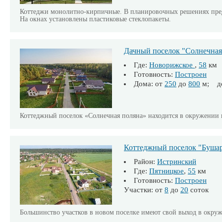
Коттеджи монолитно-кирпичные. В планировочных решениях пре
На окнах установлены пластиковые стеклопакеты.
Дачный поселок "Солнечная
Где:
Новорижское
,
58
км
Готовность:
Построен
Дома: от
250
до
800
м; д
Коттеджный поселок «Солнечная поляна» находится в окружении ве
Коттеджный поселок "Буша
Район:
Истринский
Где:
Пятницкое
,
55
км
Готовность:
Построен
Участки: от
8
до
20
соток
Большинство участков в новом поселке имеют свой выход в окру