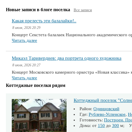
Новые записи в блоге поселка
Все записи
Какая прелесть эти балалайки!..
8 июля, 2026 20:29
Концерт Секстета балалаек Национального академического 
Читать далее
Микаэл Таривердиев: два портрета одного художника
8 июля, 2026 20:27
Концерт Московского камерного оркестра «Новая классика» 
Читать далее
Коттеджные поселки рядом
Коттеджный поселок "Солн
Район:
Одинцовский
Где:
Рублево-Успенское
,
Н
Готовность:
Построен. Пр
Дома: от
150
до
300
м; Уч