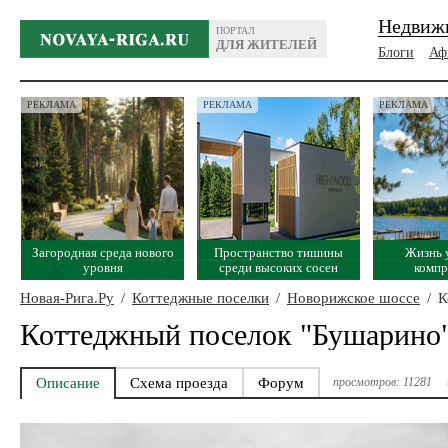
Недвиж
ПОРТАЛ
ДЛЯ ЖИТЕЛЕЙ
Блоги
Аф
РЕКЛАМА
РЕКЛАМА
РЕКЛАМА
Загородная среда нового
Пространство тишины
Жизнь 
уровня
среди высоких сосен
комп
Новая-Рига.Ру
/
Коттеджные поселки
/
Новорижское шоссе
/
К
Коттеджный поселок "Бушарино
Описание
Схема проезда
Форум
просмотров: 11281