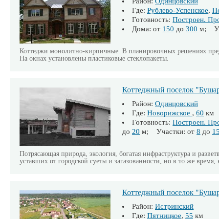
Район:
Одинцовский
Где:
Рублево-Успенское
,
Н
Готовность:
Построен. Пр
Дома: от
150
до
300
м; Уч
Коттеджи монолитно-кирпичные. В планировочных решениях пре
На окнах установлены пластиковые стеклопакеты.
Коттеджный поселок "Буша
Район:
Одинцовский
Где:
Новорижское
,
60
км
Готовность:
Построен. Пр
до
20
м; Участки: от
8
до
1
Потрясающая природа, экология, богатая инфраструктура и развет
уставших от городской суеты и загазованности, но в то же время,
Коттеджный поселок "Буша
Район:
Истринский
Где:
Пятницкое
,
55
км