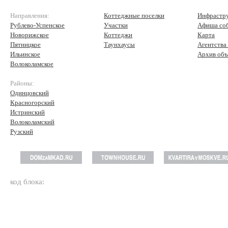
Направления:
Коттеджные поселки
Инфрастр
Рублево-Успенское
Участки
Афиша со
Новорижское
Коттеджи
Карта
Пятницкое
Таунхаусы
Агентства
Ильинское
Архив объ
Волоколамское
Районы:
Одинцовский
Красногорский
Истринский
Волоколамский
Рузский
код блока: