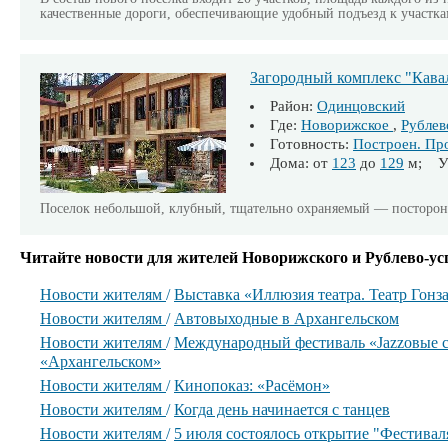
качественные дороги, обеспечивающие удобный подъезд к участка
Загородный комплекс "Кава
Район:
Одинцовский
Где:
Новорижское
,
Рублев
Готовность:
Построен. Пр
Дома: от
123
до
129
м; Уч
Поселок небольшой, клубный, тщательно охраняемый — посторонн
Читайте новости для жителей Новорижского и Рублево-ус
Новости жителям
/
Выставка «Иллюзия театра. Театр Гонз
Новости жителям
/
Автовыходные в Архангельском
Новости жителям
/
Международный фестиваль «Jazzовые с
«Архангельском»
Новости жителям
/
Кинопоказ: «Расёмон»
Новости жителям
/
Когда день начинается с танцев
Новости жителям
/
5 июля состоялось открытие "Фестиваля