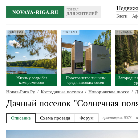
Недвиж
ПОРТАЛ
ДЛЯ ЖИТЕЛЕЙ
Блоги
Аф
РЕКЛАМА
РЕКЛАМА
РЕКЛАМА
Жизнь у воды без
Пространство тишины
Загородная
компромиссов
среди высоких сосен
у
Новая-Рига.Ру
/
Коттеджные поселки
/
Новорижское шоссе
/
Д
Дачный поселок "Солнечная пол
Описание
Схема проезда
Форум
просмотров: 9573
и