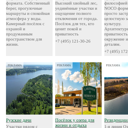
формата. Собственный
Высокий хвойный лес,
философией
берег, прогулочные
уединённые участки и
NOCO форми
маршруты и спокойная
ощущение полного
просто застр
атмосфера у воды.
отключения от города.
целостную 
Камерный посёлок с
Посёлок для тех, кто
культуру.
охраной и
ценит покой и
Архитектурн
продуманным
приватность
приватность
пространством для
окружение и
+7 (495) 121-30-26
жизни.
деталям.
+7 (495) 172
РЕКЛАМА
РЕКЛАМА
РЕКЛАМА
Рузские дачи
Посёлок у озера для
Резиденции
жизни и отдыха
Участки рядом с
1-я линия О