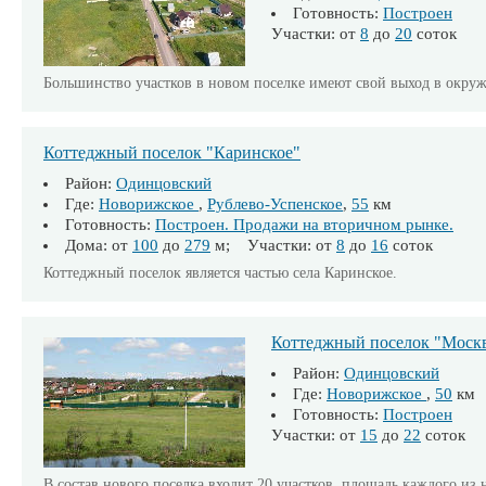
Готовность:
Построен
Участки: от
8
до
20
соток
Большинство участков в новом поселке имеют свой выход в окру
Коттеджный поселок "Каринское"
Район:
Одинцовский
Где:
Новорижское
,
Рублево-Успенское
,
55
км
Готовность:
Построен. Продажи на вторичном рынке.
Дома: от
100
до
279
м; Участки: от
8
до
16
соток
Коттеджный поселок является частью села Каринское.
Коттеджный поселок "Моск
Район:
Одинцовский
Где:
Новорижское
,
50
км
Готовность:
Построен
Участки: от
15
до
22
соток
В состав нового поселка входит 20 участков, площадь каждого из 