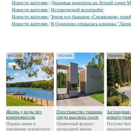
Новости жителям
/
Джазовые концерты на Летней сцене М
Новости жителям
/
Исторический велопробег
Новости жителям
/
Земля под бывшим «Снежкомом» перей
Новости жителям
/
В Одинцово открылась клиника "Лапи
РЕКЛАМА
РЕКЛАМА
РЕКЛАМА
Жизнь у воды без
Пространство тишины
Загородная 
компромиссов
среди высоких сосен
нового уро
Первая линия и
Приватный формат
Посёлки биз
ощущение курортного
загородной жизни.
продуманно