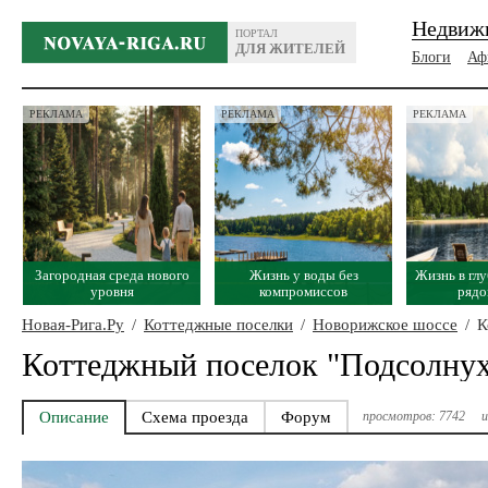
Недвиж
ПОРТАЛ
ДЛЯ ЖИТЕЛЕЙ
Блоги
Аф
РЕКЛАМА
РЕКЛАМА
РЕКЛАМА
Загородная среда нового
Жизнь у воды без
Жизнь в глу
уровня
компромиссов
рядо
Новая-Рига.Ру
/
Коттеджные поселки
/
Новорижское шоссе
/
К
Коттеджный поселок "Подсолну
Описание
Схема проезда
Форум
просмотров: 7742
и