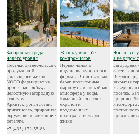
Загородная среда
Жизнь у воды без
Жизнь в глу
нового уровня
компромиссов
а не рядом 
Посёлки бизнес-класса с
Первая линия и
Загородная 
продуманной
ощущение курортного
естественно
философией жизни.
формата. Собственный
Вековые дер
NOCO формирует не
берег, прогулочные
закрытая те
просто застройку, а
маршруты и спокойная
выверенная 
целостную загородную
атмосфера у воды.
посёлка. Ба
культуру.
Камерный посёлок с
природы, бе
Архитектурная логика,
охраной и
и комфорта 
приватность, природное
продуманным
постоянног
окружение и внимание к
пространством для
проживания
деталям.
жизни.
+7 (495) 172-55-83