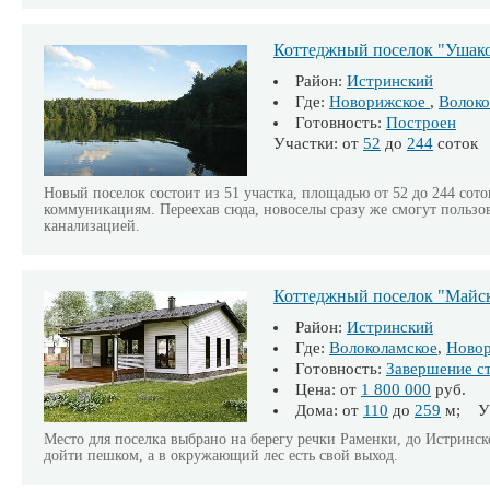
Коттеджный поселок "Ушако
Район:
Истринский
Где:
Новорижское
,
Волоко
Готовность:
Построен
Участки: от
52
до
244
соток
Новый поселок состоит из 51 участка, площадью от 52 до 244 сот
коммуникациям. Переехав сюда, новоселы сразу же смогут пользов
канализацией.
Коттеджный поселок "Майск
Район:
Истринский
Где:
Волоколамское
,
Ново
Готовность:
Завершение с
Цена: от
1 800 000
руб.
Дома: от
110
до
259
м; Уч
Место для поселка выбрано на берегу речки Раменки, до Истрин
дойти пешком, а в окружающий лес есть свой выход.