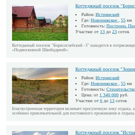
Коттеджный поселок "Борис
Район:
Истринский
Где:
Новорижское
,
55
км
Готовность:
Построен. Пр
Участки: от
13
до
23
соток
Коттеджный поселок "Борисоглебский -3" находится в потрясающе
«Подмосковной Швейцарией».
Коттеджный поселок "Зори
Район:
Истринский
Где:
Новорижское
,
55
км
Готовность:
Строительств
Цена: от
1 340 000
руб.
Участки: от
6
до
13
соток
Благоустроенная территория включает прогулочную зону отдыха, 
особенно привлекательной для постоянного проживания и отдыха
Коттеджный поселок "Истра