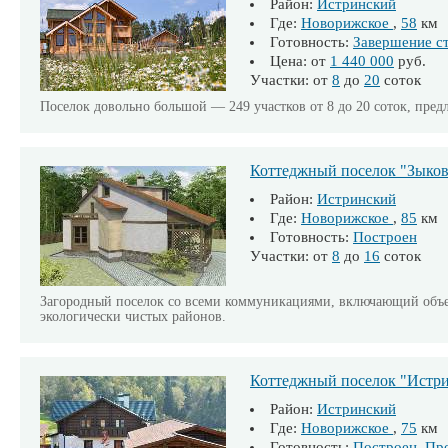
Район:
Истринский
Где:
Новорижское
,
58
км
Готовность:
Завершение с
Цена: от
1 440 000
руб.
Участки: от
8
до
20
соток
Поселок довольно большой — 249 участков от 8 до 20 соток, предл
Коттеджный поселок "Зыков
Район:
Истринский
Где:
Новорижское
,
85
км
Готовность:
Построен
Участки: от
8
до
16
соток
Загородный поселок со всеми коммуникациями, включающий объе
экологически чистых районов.
Коттеджный поселок "Истри
Район:
Истринский
Где:
Новорижское
,
75
км
Готовность:
Построен. Пр