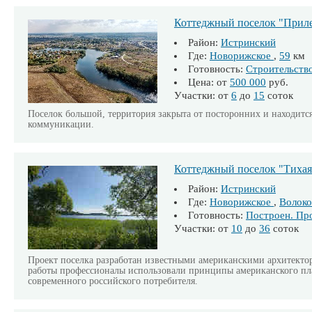
Коттеджный поселок "Приле
Район:
Истринский
Где:
Новорижское
,
59
км
Готовность:
Строительств
Цена: от
500 000
руб.
Участки: от
6
до
15
соток
Поселок большой, территория закрыта от посторонних и находитс
коммуникации.
Коттеджный поселок "Тихая
Район:
Истринский
Где:
Новорижское
,
Волоко
Готовность:
Построен. Пр
Участки: от
10
до
36
соток
Проект поселка разработан известными американскими архитекто
работы профессионалы использовали принципы американского пл
современного российского потребителя.