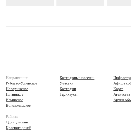
Направления:
Коттеджные поселки
Инфрастр
Рублево-Успенское
Участки
Афиша со
Новорижское
Коттеджи
Карта
Пятницкое
Таунхаусы
Агентства
Ильинское
Архив объ
Волоколамское
Районы:
Одинцовский
Красногорский