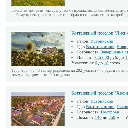
Большие, до трети гектара, участки предлагаются без обязательн
любому проекту, в том числе и выбрав из предлагаемых застройщ
Коттеджный поселок "Лиси
Район:
Истринский
Где:
Волоколамское
,
Ново
Готовность:
Завершение с
Цена: от
725 000
руб. до
1
Участки: от
6
до
18
соток
Территория в 40 гектар разделена на 292 участка — предлагаются
коммуникациями, но без подряда.
Коттеджный поселок "Хвой
Район:
Истринский
Где:
Волоколамское
,
Пятни
Готовность:
Построен
Дома: от
140
до
259
м; Уч