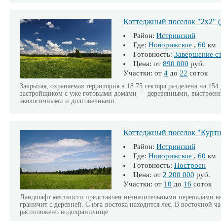
Коттеджный поселок "2х2" (
Район:
Истринский
Где:
Новорижское
,
60
км
Готовность:
Завершение с
Цена: от
890 000
руб.
Участки: от
4
до
22
соток
Закрытая, охраняемая территория в 18.75 гектара разделена на 154
застройщиком с уже готовыми домами — деревянными, выстроен
экологичными и долговечными.
Коттеджный поселок "Курт
Район:
Истринский
Где:
Новорижское
,
60
км
Готовность:
Построен
Цена: от
2 200 000
руб.
Участки: от
10
до
16
соток
Ландшафт местности представлен незначительными перепадами вы
граничит с деревней. С юга-востока находится лес. В восточной ч
расположено водохранилище.