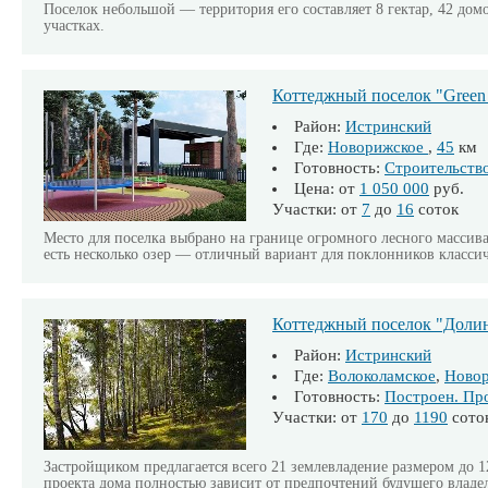
Поселок небольшой — территория его составляет 8 гектар, 42 домо
участках.
Коттеджный поселок "Green 
Район:
Истринский
Где:
Новорижское
,
45
км
Готовность:
Строительств
Цена: от
1 050 000
руб.
Участки: от
7
до
16
соток
Место для поселка выбрано на границе огромного лесного массива
есть несколько озер — отличный вариант для поклонников классич
Коттеджный поселок "Долин
Район:
Истринский
Где:
Волоколамское
,
Ново
Готовность:
Построен. Пр
Участки: от
170
до
1190
сото
Застройщиком предлагается всего 21 землевладение размером до 12
проекта дома полностью зависит от предпочтений будущего владе