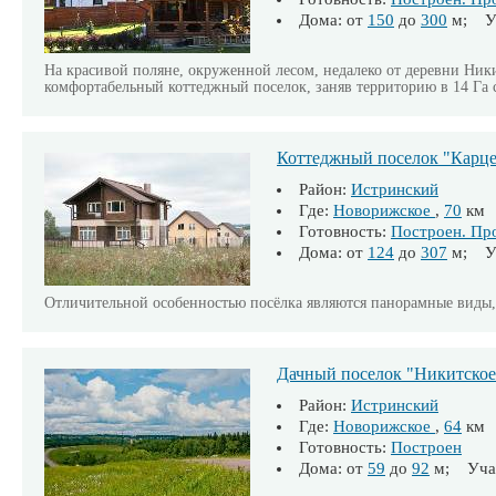
Дома: от
150
до
300
м; Уч
На красивой поляне, окруженной лесом, недалеко от деревни Ник
комфортабельный коттеджный поселок, заняв территорию в 14 Га
Коттеджный поселок "Карце
Район:
Истринский
Где:
Новорижское
,
70
км
Готовность:
Построен. Пр
Дома: от
124
до
307
м; Уч
Отличительной особенностью посёлка являются панорамные виды,
Дачный поселок "Никитское
Район:
Истринский
Где:
Новорижское
,
64
км
Готовность:
Построен
Дома: от
59
до
92
м; Учас