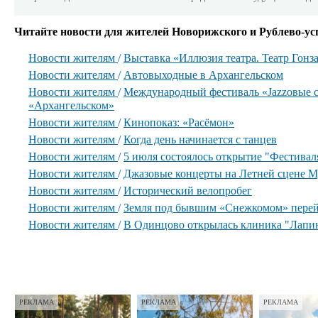
Читайте новости для жителей Новорижского и Рублево-ус
Новости жителям
/
Выставка «Иллюзия театра. Театр Гонз
Новости жителям
/
Автовыходные в Архангельском
Новости жителям
/
Международный фестиваль «Jazzовые с
«Архангельском»
Новости жителям
/
Кинопоказ: «Расёмон»
Новости жителям
/
Когда день начинается с танцев
Новости жителям
/
5 июля состоялось открытие "Фестиваля
Новости жителям
/
Джазовые концерты на Летней сцене М
Новости жителям
/
Исторический велопробег
Новости жителям
/
Земля под бывшим «Снежкомом» перей
Новости жителям
/
В Одинцово открылась клиника "Лапи
РЕКЛАМА
РЕКЛАМА
РЕКЛАМА