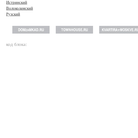
Истринский
Волоколамский
Рузский
код блока: