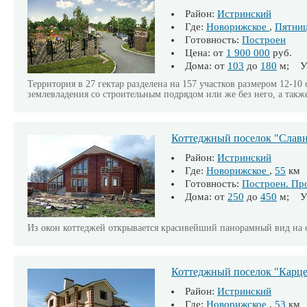
Район:
Истринский
Где:
Новорижское
,
Пятниц
Готовность:
Построен
Цена: от
1 900 000
руб.
Дома: от
103
до
180
м; Уч
Территория в 27 гектар разделена на 157 участков размером 12-10
землевладения со строительным подрядом или же без него, а такж
Коттеджный поселок "Слав
Район:
Истринский
Где:
Новорижское
,
55
км
Готовность:
Построен. Пр
Дома: от
250
до
450
м; Уч
Из окон коттеджей открывается красивейший панорамный вид на
Коттеджный поселок "Карце
Район:
Истринский
Где:
Новорижское
,
53
км