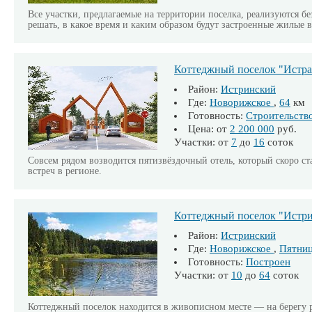
Все участки, предлагаемые на территории поселка, реализуются бе
решать, в какое время и каким образом будут застроенные жилые 
Коттеджный поселок "Истра
Район:
Истринский
Где:
Новорижское
,
64
км
Готовность:
Строительств
Цена: от
2 200 000
руб.
Участки: от
7
до
16
соток
Совсем рядом возводится пятизвёздочный отель, который скоро с
встреч в регионе.
Коттеджный поселок "Истри
Район:
Истринский
Где:
Новорижское
,
Пятниц
Готовность:
Построен
Участки: от
10
до
64
соток
Коттеджный поселок находится в живописном месте — на берегу 