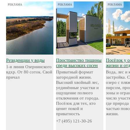
РЕКЛАМА
РЕКЛАМА
РЕКЛАМА
Резиденции у воды
Пространство тишины
Посёлок у о
среди высоких сосен
жизни и от
1-я линия Озернинского
вдхр. От 80 соток. Свой
Приватный формат
Вода, лес и
причал
загородной жизни.
застройка. 
Высокий хвойный лес,
озеро с пля
уединённые участки и
пирсом, про
ощущение полного
зоны и огра
отключения от города.
число участ
Посёлок для тех, кто
где природа
ценит покой и
частью повс
приватность
жизни.
+7 (495) 121-30-26