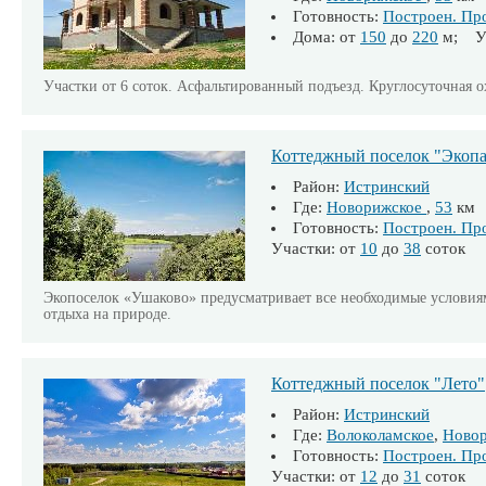
Готовность:
Построен. Пр
Дома: от
150
до
220
м; Уч
Участки от 6 соток. Асфальтированный подъезд. Круглосуточная 
Коттеджный поселок "Экоп
Район:
Истринский
Где:
Новорижское
,
53
км
Готовность:
Построен. Пр
Участки: от
10
до
38
соток
Экопоселок «Ушаково» предусматривает все необходимые условия
отдыха на природе.
Коттеджный поселок "Лето"
Район:
Истринский
Где:
Волоколамское
,
Ново
Готовность:
Построен. Пр
Участки: от
12
до
31
соток