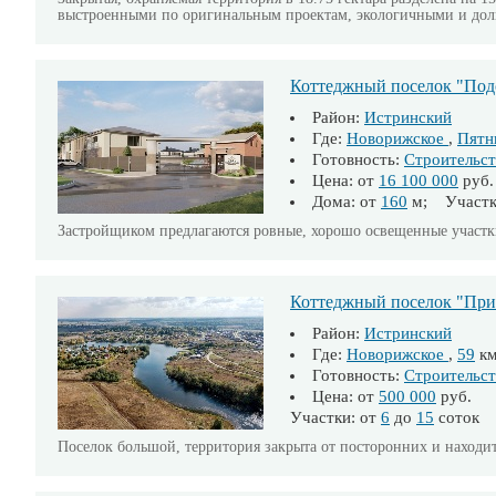
выстроенными по оригинальным проектам, экологичными и до
Коттеджный поселок "Под
Район:
Истринский
Где:
Новорижское
,
Пятн
Готовность:
Строительст
Цена: от
16 100 000
руб.
Дома: от
160
м; Участк
Застройщиком предлагаются ровные, хорошо освещенные участки
Коттеджный поселок "При
Район:
Истринский
Где:
Новорижское
,
59
к
Готовность:
Строительст
Цена: от
500 000
руб.
Участки: от
6
до
15
соток
Поселок большой, территория закрыта от посторонних и находи