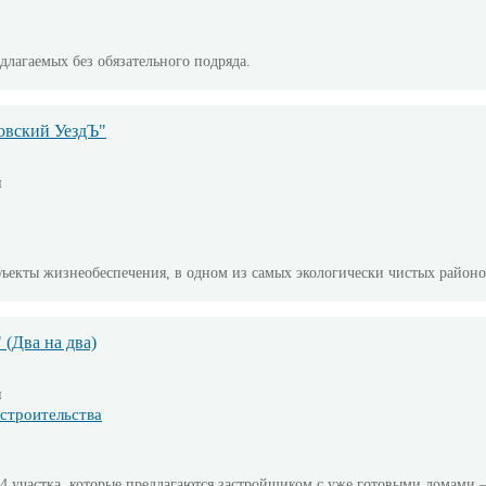
длагаемых без обязательного подряда.
овский УездЪ"
м
екты жизнеобеспечения, в одном из самых экологически чистых районо
(Два на два)
м
строительства
 154 участка, которые предлагаются застройщиком с уже готовыми домами