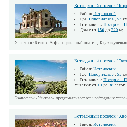
Коттеджный поселок "Кар
Район:
Истринский
Где:
Новорижское
,
53
к
Готовность:
Построен. П
Дома: от
150
до
220
м; 
Участки от 6 соток. Асфальтированный подъезд. Круглосуточна
Коттеджный поселок "Эко
Район:
Истринский
Где:
Новорижское
,
53
к
Готовность:
Построен. П
Участки: от
10
до
38
соток
Экопоселок «Ушаково» предусматривает все необходимые услови
Коттеджный поселок "Хво
Район:
Истринский