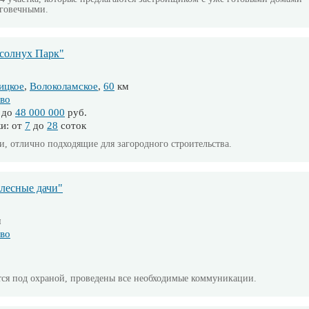
лговечными.
солнух Парк"
ицкое
,
Волоколамское
,
60
км
во
 до
48 000 000
руб.
и: от
7
до
28
соток
, отлично подходящие для загородного строительства.
лесные дачи"
м
во
тся под охраной, проведены все необходимые коммуникации.