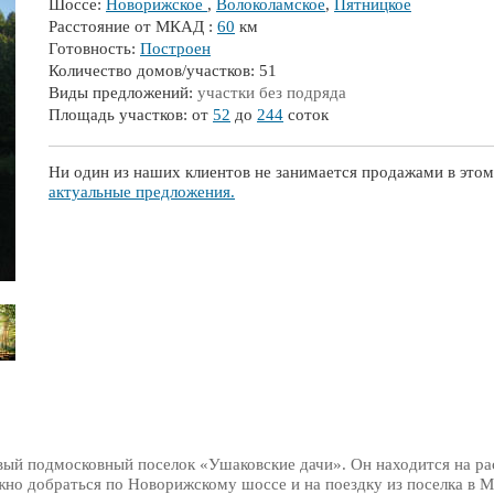
Шоссе:
Новорижское
,
Волоколамское
,
Пятницкое
Расстояние от МКАД :
60
км
Готовность:
Построен
Количество домов/участков: 51
Виды предложений:
участки без подряда
Площадь участков: от
52
до
244
соток
Ни один из наших клиентов не занимается продажами в этом
актуальные предложения.
овый подмосковный поселок «Ушаковские дачи». Он находится на р
жно добраться по Новорижскому шоссе и на поездку из поселка в М