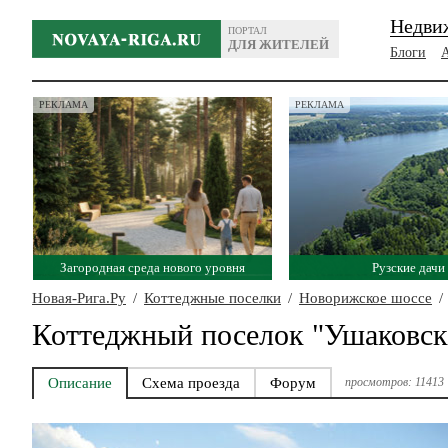
Недви
ПОРТАЛ
ДЛЯ ЖИТЕЛЕЙ
Блоги
РЕКЛАМА
РЕКЛАМА
Загородная среда нового уровня
Рузские дачи
Новая-Рига.Ру
/
Коттеджные поселки
/
Новорижское шоссе
/
Коттеджный поселок "Ушаковск
Описание
Схема проезда
Форум
просмотров: 11413