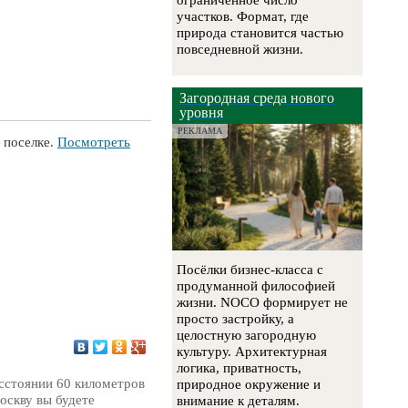
ограниченное число
участков. Формат, где
природа становится частью
повседневной жизни.
Загородная среда нового
уровня
РЕКЛАМА
 поселке.
Посмотреть
Посёлки бизнес-класса с
продуманной философией
жизни. NOCO формирует не
просто застройку, а
целостную загородную
культуру. Архитектурная
логика, приватность,
асстоянии 60 километров
природное окружение и
оскву вы будете
внимание к деталям.