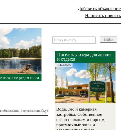
Добавить объявление
Написать новость
Найти
Посёлок у озера для жизни
и отдыха
РЕКЛАМА
е леса, а не рядом с ним
Вода, лес и камерная
ь объявление
Заметили ошибку?
застройка. Собственное
озеро с пляжем и пирсом,
прогулочные зоны и