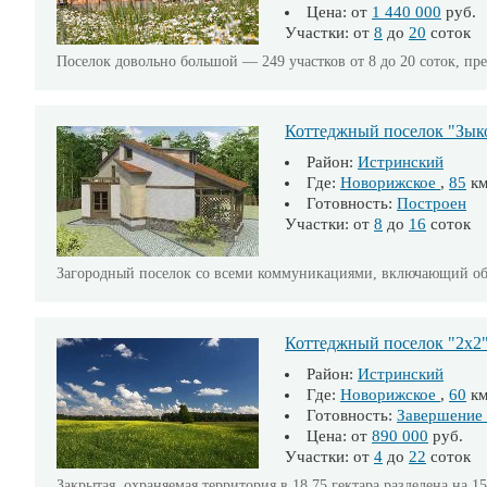
Цена: от
1 440 000
руб.
Участки: от
8
до
20
соток
Поселок довольно большой — 249 участков от 8 до 20 соток, пре
Коттеджный поселок "Зык
Район:
Истринский
Где:
Новорижское
,
85
к
Готовность:
Построен
Участки: от
8
до
16
соток
Загородный поселок со всеми коммуникациями, включающий объ
Коттеджный поселок "2х2" 
Район:
Истринский
Где:
Новорижское
,
60
к
Готовность:
Завершение 
Цена: от
890 000
руб.
Участки: от
4
до
22
соток
Закрытая, охраняемая территория в 18.75 гектара разделена на