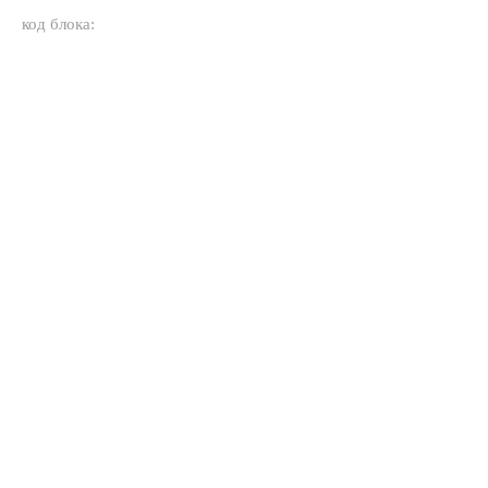
код блока: