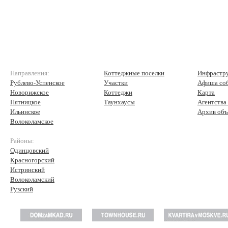
Направления:
Коттеджные поселки
Инфрастр
Рублево-Успенское
Участки
Афиша со
Новорижское
Коттеджи
Карта
Пятницкое
Таунхаусы
Агентства
Ильинское
Архив объ
Волоколамское
Районы:
Одинцовский
Красногорский
Истринский
Волоколамский
Рузский