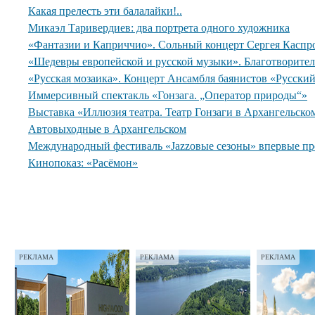
Какая прелесть эти балалайки!..
Микаэл Таривердиев: два портрета одного художника
«Фантазии и Каприччио». Сольный концерт Сергея Каспр
«Шедевры европейской и русской музыки». Благотворите
«Русская мозаика». Концерт Ансамбля баянистов «Русски
Иммерсивный спектакль «Гонзага. „Оператор природы“»
Выставка «Иллюзия театра. Театр Гонзаги в Архангельско
Автовыходные в Архангельском
Международный фестиваль «Jazzовые сезоны» впервые пр
Кинопоказ: «Расёмон»
РЕКЛАМА
РЕКЛАМА
РЕКЛАМА