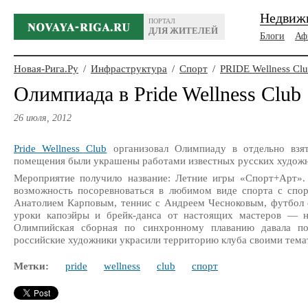
Недвиж
ПОРТАЛ
ДЛЯ ЖИТЕЛЕЙ
Блоги
Аф
Новая-Рига.Ру
/
Инфраструктура
/
Спорт
/
PRIDE Wellness Cl
Олимпиада в Pride Wellness Club
26 июля, 2012
Pride Wellness Club
организовал Олимпиаду в отдельно взя
помещения были украшены работами известных русских художн
Мероприятие получило название: Летние игры «Спорт+Арт».
возможность посоревноваться в любимом виде спорта с спо
Анатолием Карповым, теннис с Андреем Чесноковым, футбол 
уроки капоэйры и брейк-данса от настоящих мастеров — н
Олимпийская сборная по синхронному плаванию давала пок
российские художники украсили территорию клуба своими тема
Метки:
pride
wellness
club
спорт