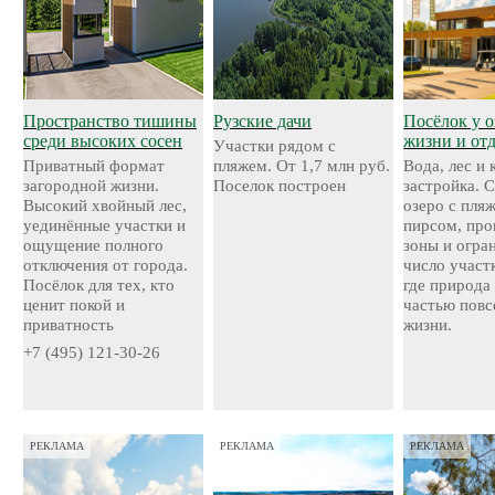
Пространство тишины
Рузские дачи
Посёлок у о
среди высоких сосен
жизни и от
Участки рядом с
Приватный формат
пляжем. От 1,7 млн руб.
Вода, лес и
загородной жизни.
Поселок построен
застройка. 
Высокий хвойный лес,
озеро с пля
уединённые участки и
пирсом, про
ощущение полного
зоны и огра
отключения от города.
число участ
Посёлок для тех, кто
где природа
ценит покой и
частью повс
приватность
жизни.
+7 (495) 121-30-26
РЕКЛАМА
РЕКЛАМА
РЕКЛАМА