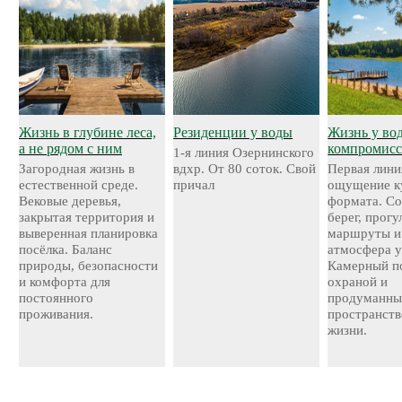
Жизнь в глубине леса,
Резиденции у воды
Жизнь у во
а не рядом с ним
компромисс
1-я линия Озернинского
Загородная жизнь в
вдхр. От 80 соток. Свой
Первая лини
естественной среде.
причал
ощущение к
Вековые деревья,
формата. С
закрытая территория и
берег, прог
выверенная планировка
маршруты и
посёлка. Баланс
атмосфера у
природы, безопасности
Камерный по
и комфорта для
охраной и
постоянного
продуманн
проживания.
пространств
жизни.