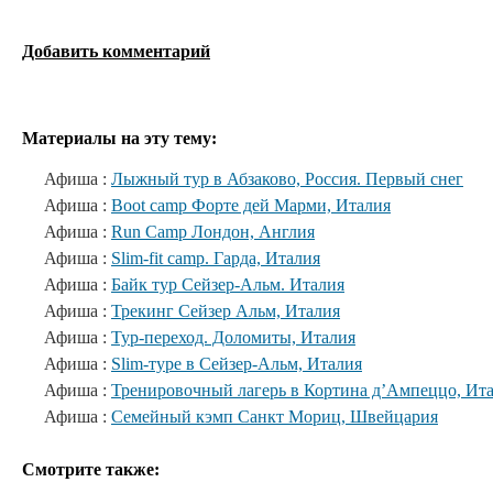
Добавить комментарий
Материалы на эту тему:
Афиша :
Лыжный тур в Абзаково, Россия. Первый снег
Афиша :
Boot camp Форте дей Марми, Италия
Афиша :
Run Camp Лондон, Англия
Афиша :
Slim-fit camp. Гарда, Италия
Афиша :
Байк тур Сейзер-Альм. Италия
Афиша :
Трекинг Сейзер Альм, Италия
Афиша :
Тур-переход. Доломиты, Италия
Афиша :
Slim-туре в Сейзер-Альм, Италия
Афиша :
Тренировочный лагерь в Кортина д’Ампеццо, Ит
Афиша :
Семейный кэмп Санкт Мориц, Швейцария
Смотрите также: