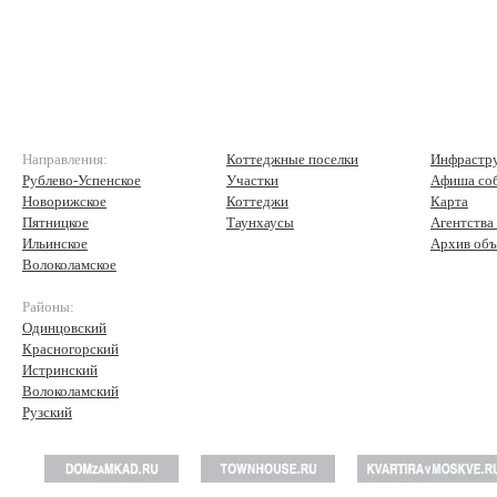
Направления:
Коттеджные поселки
Инфрастр
Рублево-Успенское
Участки
Афиша со
Новорижское
Коттеджи
Карта
Пятницкое
Таунхаусы
Агентства
Ильинское
Архив объ
Волоколамское
Районы:
Одинцовский
Красногорский
Истринский
Волоколамский
Рузский