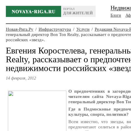
Недвиж
ПОРТАЛ
ДЛЯ ЖИТЕЛЕЙ
Блоги
Аф
Новая-Рига.Ру
/
Инфраструктура
/
Услуги
/
Редакция Novaya-
генеральный директор Bon Ton Realty, рассказывает о предпоч
российских «звезд».
Евгения Коростелева, генеральн
Realty, рассказывает о предпочте
недвижимости российских «звезд
14 февраля, 2012
О предпочтениях в загородн
читателям сайта Novaya-Riga
генеральный директор Bon Ton
Где в Подмосковье предпоч
культуры, спорта, политики?
Всем известно, что звезды, в
предпочитают селиться в райо