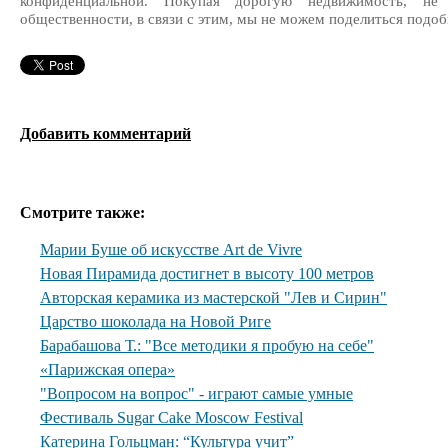
конфиденциальной. Покупая дорогую недвижимость, н
общественности, в связи с этим, мы не можем поделиться подо
Добавить комментарий
Смотрите также:
Марии Буше об искусстве Art de Vivre
Новая Пирамида достигнет в высоту 100 метров
Авторская керамика из мастерской "Лев и Сирин"
Царство шоколада на Новой Риге
Барабашова Т.: "Все методики я пробую на себе"
«Парижская опера»
"Вопросом на вопрос" - играют самые умные
Фестиваль Sugar Cake Moscow Festival
Катерина Гольцман: “Культура учит”