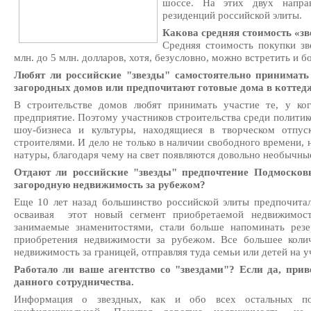
шоссе. На этих двух напра
резиденций российской элиты.
Какова средняя стоимость «з
Средняя стоимость покупки зв
млн. до 5 млн. долларов, хотя, безусловно, можно встретить и 
Любят ли российские "звезды" самостоятельно принимать 
загородных домов или предпочитают готовые дома в котте
В строительстве домов любят принимать участие те, у ко
предприятие. Поэтому участников строительства среди политик
шоу-бизнеса и культуры, находящиеся в творческом отпус
строителями. И дело не только в наличии свободного времени, 
натуры, благодаря чему на свет появляются довольно необычные
Отдают ли российские "звезды" предпочтение Подмосков
загородную недвижимость за рубежом?
Еще 10 лет назад большинство российской элиты предпочита
осваивая этот новый сегмент приобретаемой недвижимости
занимаемые знаменитостями, стали больше напоминать резе
приобретения недвижимости за рубежом. Все большее колич
недвижимость за границей, отправляя туда семьи или детей на у
Работало ли ваше агентство со "звездами"? Если да, при
данного сотрудничества.
Информация о звездных, как и обо всех остальных по