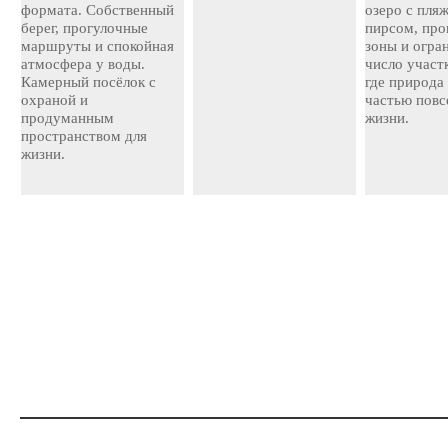
формата. Собственный
озеро с пля
берег, прогулочные
пирсом, про
маршруты и спокойная
зоны и огра
атмосфера у воды.
число участ
Камерный посёлок с
где природа
охраной и
частью повс
продуманным
жизни.
пространством для
жизни.