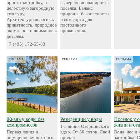
просто застройку, а
выверенная планировка
целостную загородную
посёлка. Баланс
культуру.
природы, безопасности
Архитектурная логика,
и комфорта для
приватность, природное
постоянного
окружение и внимание к
проживания.
деталям.
+7 (495) 172-55-83
РЕКЛАМА
РЕКЛАМА
РЕКЛАМА
Жизнь у воды без
Резиденции у воды
Посёлок у о
компромиссов
жизни и от
1-я линия Озернинского
Первая линия и
вдхр. От 80 соток. Свой
Вода, лес и
ощущение курортного
причал
застройка. 