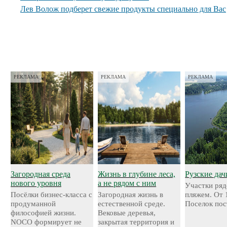
Лев Волож подберет свежие продукты специально для Вас
РЕКЛАМА
РЕКЛАМА
РЕКЛАМА
Загородная среда
Жизнь в глубине леса,
Рузские дач
нового уровня
а не рядом с ним
Участки ряд
Посёлки бизнес-класса с
Загородная жизнь в
пляжем. От 
продуманной
естественной среде.
Поселок пос
философией жизни.
Вековые деревья,
NOCO формирует не
закрытая территория и