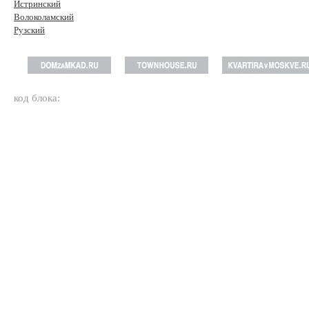
Истринский
Волоколамский
Рузский
код блока: