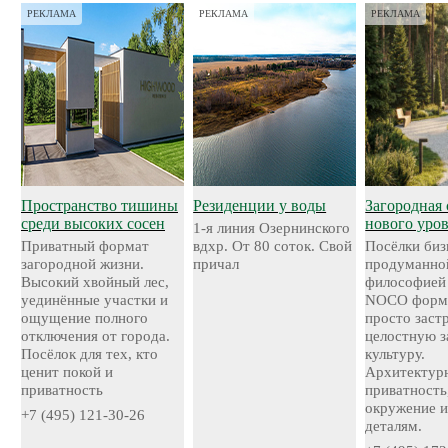
РЕКЛАМА
РЕКЛАМА
РЕКЛАМА
Пространство тишины
Резиденции у воды
Загородная 
среди высоких сосен
нового уро
1-я линия Озернинского
Приватный формат
вдхр. От 80 соток. Свой
Посёлки биз
загородной жизни.
причал
продуманно
Высокий хвойный лес,
философией
уединённые участки и
NOCO форми
ощущение полного
просто застр
отключения от города.
целостную 
Посёлок для тех, кто
культуру.
ценит покой и
Архитектурн
приватность
приватность
окружение и
+7 (495) 121-30-26
деталям.