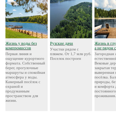
Жизнь у воды без
Рузские дачи
Жизнь в глу
компромиссов
а не рядом 
Участки рядом с
Первая линия и
пляжем. От 1,7 млн руб.
Загородная 
ощущение курортного
Поселок построен
естественно
формата. Собственный
Вековые дер
берег, прогулочные
закрытая те
маршруты и спокойная
выверенная 
атмосфера у воды.
посёлка. Ба
Камерный посёлок с
природы, бе
охраной и
и комфорта 
продуманным
постоянног
пространством для
проживания
жизни.