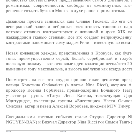
полностью соответствуют представлениям самого дизайнера.
романтизма, современности, свободы от ежеминутных вле
решение создать бутик в Москве в духе раннего романтизма.
Дизайном проекта занимался сам Оливье Тискенс. По его с
венецианский залив и неброская элегантность типичных па
потолок отлично контрастируют с лепниной в духе XIX в
жаккардовой тканью стенами. Все это создает непринужденн
контрастами напоминает саму мадам Ричи – известную во всем 
Новая коллекция одежды, представленная в Крокусе, как буд
тона, преимущественно серый, белый, серебристый и голубо
шелковую пижаму – вот основные идеи коллекции весна/лето 20
нынешнем году максимальна, а высота каблуков как всегда доста
Посмотреть на все это «чудо» пришли такие ценители прекр
певица Кристина Орбакайте (в платье Nina Ricci), актриса Аг
продюсер Ксения Горбачева, прима-балерина Большого Театр
участница группы «Тату» Лена Катина, телеведущая Дарь
Мцитуридзе, участницы группы «Блестящие» Настя Осипов
Смехова, актер и певец Алексей Воробьев, ви-джей MTV Тимур 
Специальными гостями события стали: Студио Директор Ni
NGUYEN-BAN) и Вижуал Директор Nina Ricci г-н Симон Танг