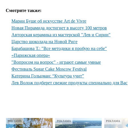
Смотрите также:
Марии Буше об искусстве Art de Vivre
Новая Пирамида достигнет в высоту 100 метров
Авторская керамика из мастерской "Лев и Сирин"
Царство шоколада на Новой Риге
Барабашова Т.: "Все методики я пробую на себе"
«Парижская опера»
"Вопросом на вопрос" - играют самые умные
Фестиваль Sugar Cake Moscow Festival
Катерина Гольцман: “Культура учит”
Лев Волож подберет свежие продукты специально для Вас
РЕКЛАМА
РЕКЛАМА
РЕКЛАМА