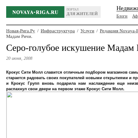
Недвиж
ПОРТАЛ
ДЛЯ ЖИТЕЛЕЙ
Блоги
Аф
Новая-Рига.Ру
/
Инфраструктура
/
Услуги
/
Редакция Novaya-
Мадам Ричи.
Серо-голубое искушение Мадам 
20 июня, 2008
Крокус Сити Молл славится отличным подбором магазинов самы
старается радовать своих покупателей новыми открытиями и пр
и Крокус Групп вновь подарила нам наслаждение еще неиз
распахнул свои двери на первом этаже Крокус Сити Молл.