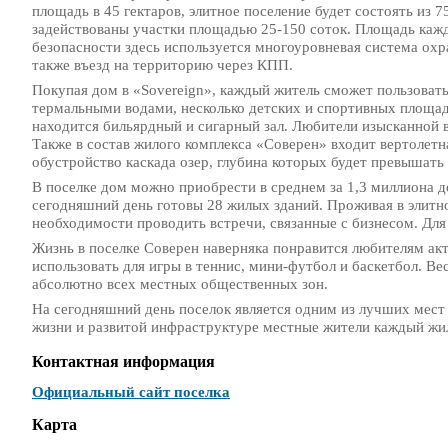
площадь в 45 гектаров, элитное поселение будет состоять из 
задействованы участки площадью 25-150 соток. Площадь каждо
безопасности здесь используется многоуровневая система ох
также въезд на территорию через КПП.
Покупая дом в «Sovereign», каждый житель сможет пользоват
термальными водами, несколько детских и спортивных площадо
находится бильярдный и сигарный зал. Любители изысканной 
Также в состав жилого комплекса «Соверен» входит вертолетн
обустройство каскада озер, глубина которых будет превышать 
В поселке дом можно приобрести в среднем за 1,3 миллиона д
сегодняшний день готовы 28 жилых зданий. Проживая в элитн
необходимости проводить встречи, связанные с бизнесом. Для 
Жизнь в поселке Соверен наверняка понравится любителям ак
использовать для игры в теннис, мини-футбол и баскетбол. В
абсолютно всех местных общественных зон.
На сегодняшний день поселок является одним из лучших мест
жизни и развитой инфраструктуре местные жители каждый жил
Контактная информация
Официальный сайт поселка
Карта