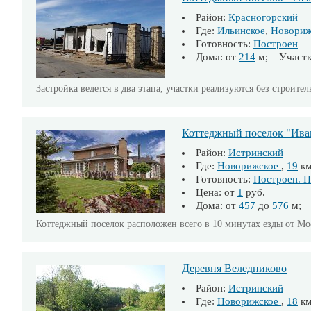
Район:
Красногорский
Где:
Ильинское
,
Новори
Готовность:
Построен
Дома: от
214
м; Участк
Застройка ведется в два этапа, участки реализуются без строи
Коттеджный поселок "Ива
Район:
Истринский
Где:
Новорижское
,
19
к
Готовность:
Построен. П
Цена: от
1
руб.
Дома: от
457
до
576
м; 
Коттеджный поселок расположен всего в 10 минутах езды от Мо
Деревня Веледниково
Район:
Истринский
Где:
Новорижское
,
18
к