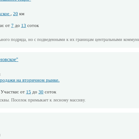
жское
,
20
км
и: от
7
до
13
соток
тельного подряда, но с подведенными к их границам центральными комму
новское"
м
родажи на вторичном рынке.
Участки: от
15
до
30
соток
сквы. Поселок примыкает к лесному массиву.
м