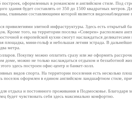
75 построек, оформленных в романском и английском стиле. Под ст
го здания будет составлять от 350 до 1500 квадратных метров. Д
раны, главными составляющими которой является видеонаблюдение п
ься привилегиями элитной инфраструктуры. Здесь есть открытый б
к. Кроме того, на территории поселка «Соверен» расположен англ
восточной и европейской кухни смогут наслаждаться деликатесами 
ая площадка, мини-гольф и небольшая летняя эстрада. В дальнейше
два метра.
олларов. Покупку можно оплатить сразу или же оформить рассрочку
ом доме, можно не только наслаждаться отдыхом и беззаботной жиз
этого здесь построен офис-центр и банкет-холл.
тивных видов спорта. На территории поселения есть несколько пло
есь поселок оформлен в едином английском ландшафтном стиле, при
 для отдыха и постоянного проживания в Подмосковье. Благодаря 
ец будет чувствовать себя здесь максимально комфортно.