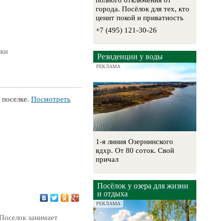
полного отключения от
города. Посёлок для тех, кто
ценит покой и приватность
+7 (495) 121-30-26
лки
Резиденции у воды
РЕКЛАМА
 поселке.
Посмотреть
1-я линия Озернинского
вдхр. От 80 соток. Свой
причал
Посёлок у озера для жизни
и отдыха
РЕКЛАМА
Поселок занимает