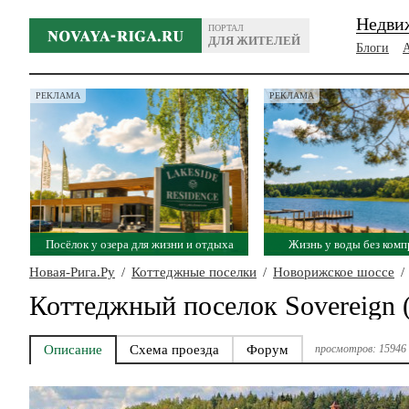
Недви
ПОРТАЛ
ДЛЯ ЖИТЕЛЕЙ
Блоги
РЕКЛАМА
РЕКЛАМА
Посёлок у озера для жизни и отдыха
Жизнь у воды без ком
Новая-Рига.Ру
/
Коттеджные поселки
/
Новорижское шоссе
/
Коттеджный поселок Sovereign 
Описание
Схема проезда
Форум
просмотров: 15946