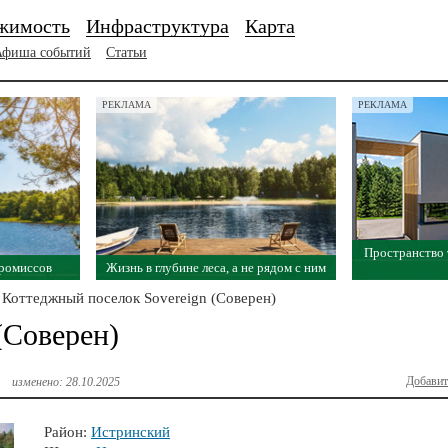
жимость
Инфраструктура
Карта
Афиша событий
Статьи
РЕКЛАМА
РЕКЛАМА
Пространство
промиссов
Жизнь в глубине леса, а не рядом с ним
Коттеджный поселок Sovereign (Соверен)
(Соверен)
Добавит
изменено: 28.10.2025
Район:
Истринский