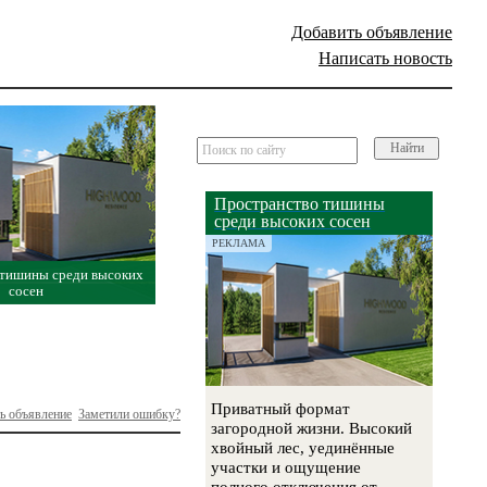
Добавить объявление
Написать новость
Найти
Пространство тишины
среди высоких сосен
РЕКЛАМА
 тишины среди высоких
сосен
Приватный формат
ь объявление
Заметили ошибку?
загородной жизни. Высокий
хвойный лес, уединённые
участки и ощущение