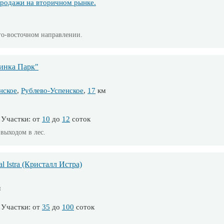
родажи на вторичном рынке.
го-восточном направлении.
инка Парк"
нское
,
Рублево-Успенское
,
17
км
Участки: от
10
до
12
соток
выходом в лес.
 Istra (Кристалл Истра)
м
Участки: от
35
до
100
соток