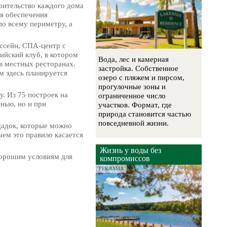
роительство каждого дома
ля обеспечения
о всему периметру, а
ассейн, СПА-центр с
ийский клуб, в котором
Вода, лес и камерная
в местных ресторанах.
застройка. Собственное
м здесь планируется
озеро с пляжем и пирсом,
прогулочные зоны и
. Из 75 построек на
ограниченное число
нью, но и при
участков. Формат, где
природа становится частью
повседневной жизни.
щадок, которые можно
чем это правило касается
Жизнь у воды без
хорошим условиям для
компромиссов
РЕКЛАМА