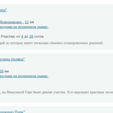
опа"
Новорижское
,
22
км
родажи на вторичном рынке.
Участки: от
4
до
20
соток
ждый из которых имеет несколько объемно-планировочных решений.
олина поляна"
20
км
родажи на вторичном рынке.
да, на Николиной Горе были дачные участки. Его окружают красивые лес
мошкино Парк"