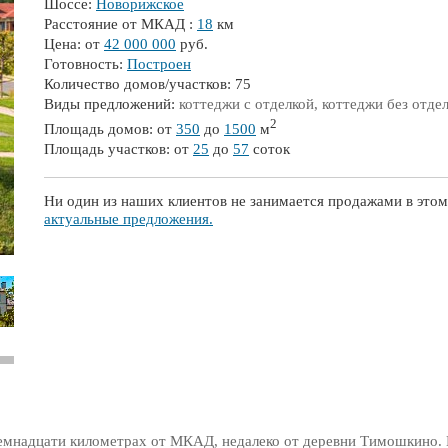
Шоссе:
Новорижское
Расстояние от МКАД :
18
км
Цена: от
42 000 000
руб.
Готовность:
Построен
Количество домов/участков: 75
Виды предложений:
коттеджи с отделкой, коттеджи без отде
2
Площадь домов: от
350
до
1500
м
Площадь участков: от
25
до
57
соток
Ни один из наших клиентов не занимается продажами в этом
актуальные предложения.
емнадцати километрах от МКАД, недалеко от деревни Тимошкино. 