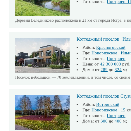
Готовность:
Построен. П
Деревня Веледниково расположена в 21 км от города Истра, в ю
Коттеджный поселок "Иль
Район:
Красногорский
Где:
Новорижское
,
Ильи
Готовность:
Построен
Цена: от
42 300 000
руб.
Дома: от
289
до
324
м; 
Поселок небольшой — 70 землевладений, в том числе, со своим 
Коттеджный поселок Crystal
Район:
Истринский
Где:
Новорижское
,
15
к
Готовность:
Построен
Дома: от
300
до
400
м; 