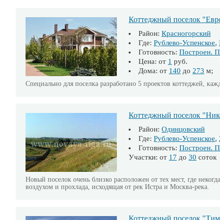
Коттеджный поселок "Евр
Район:
Красногорский
Где:
Рублево-Успенское
,
Готовность:
Построен. П
Цена: от
1
руб.
Дома: от
140
до
273
м; 
Специально для поселка разработано 5 проектов коттеджей, ка
Коттеджный поселок "Ник
Район:
Одинцовский
Где:
Рублево-Успенское
,
Готовность:
Построен. П
Участки: от
17
до
30
соток
Новый поселок очень близко расположен от тех мест, где неког
воздухом и прохлада, исходящая от рек Истра и Москва-река.
Коттеджный поселок "Ти