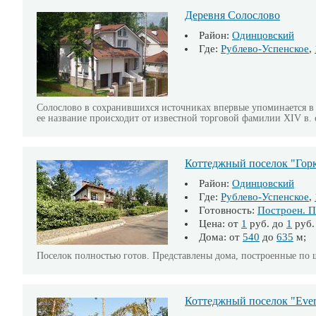
Деревня Солослово
Район:
Одинцовский
Где:
Рублево-Успенское
,
Солослово в сохранившихся источниках впервые упоминается в 1
ее название происходит от известной торговой фамилии XIV в.
Коттеджный поселок "Гор
Район:
Одинцовский
Где:
Рублево-Успенское
,
Готовность:
Построен. П
Цена: от
1
руб. до
1
руб.
Дома: от
540
до
635
м; 
Поселок полностью готов. Представлены дома, построенные по ш
Коттеджный поселок "Eve