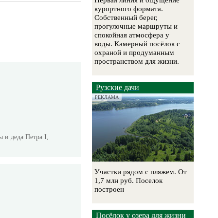
Первая линия и ощущение
курортного формата.
Собственный берег,
прогулочные маршруты и
спокойная атмосфера у
воды. Камерный посёлок с
охраной и продуманным
пространством для жизни.
Рузские дачи
РЕКЛАМА
 и деда Петра I,
Участки рядом с пляжем. От
1,7 млн руб. Поселок
построен
Посёлок у озера для жизни