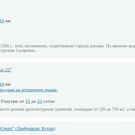
16
км
504 г., хотя, несомненно, существовало гораздо раньше. По мнению ака
 сурожан Саларевых.
ки-22"
16
км
родажи на вторичном рынке.
Участки: от
15
до
25
соток
ести разным архитектурным проектам, площадью от 320 до 750 м2, а так
rGreen" (Любушкин Хутор)