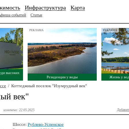
жимость
Инфраструктура
Карта
Афиша событий
Статьи
РЕКЛАМА
РЕКЛАМА
еди высоких
Резиденции у воды
Жизнь у во
ссе
/
Коттеджный поселок "Изумрудный век"
ый век"
Добавит
изменено: 22.05.2025
Шоссе:
Рублево-Успенское