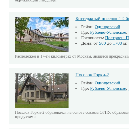
окружающий ландшафт.
Коттеджный поселок "Тай
Район:
Одинцовский
Где:
Рублево-Успенское
,
Готовность:
Построен. П
Дома: от
500
до
1700
м;
Расположен в 17-ти километрах от Москвы, является прекрасн
Поселок Горки-2
Район:
Одинцовский
Где:
Рублево-Успенское
,
Поселок Горки-2 образовался на основе совхоза ОГПУ, образов
продуктами.