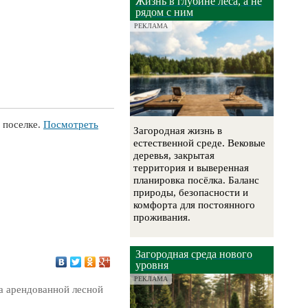
Жизнь в глубине леса, а не
рядом с ним
РЕКЛАМА
 поселке.
Посмотреть
Загородная жизнь в
естественной среде. Вековые
деревья, закрытая
территория и выверенная
планировка посёлка. Баланс
природы, безопасности и
комфорта для постоянного
проживания.
Загородная среда нового
уровня
РЕКЛАМА
га арендованной лесной