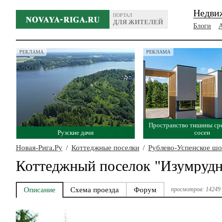
Недви
ПОРТАЛ
ДЛЯ ЖИТЕЛЕЙ
Блоги
РЕКЛАМА
РЕКЛАМА
Пространство тишины ср
Рузские дачи
сосен
Новая-Рига.Ру
/
Коттеджные поселки
/
Рублево-Успенское шо
Коттеджный поселок "Изумрудн
Описание
Схема проезда
Форум
просмотров: 14249