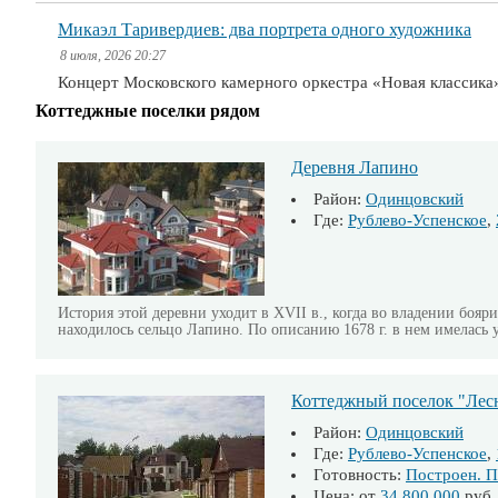
Микаэл Таривердиев: два портрета одного художника
8 июля, 2026 20:27
Концерт Московского камерного оркестра «Новая классика
Коттеджные поселки рядом
Деревня Лапино
Район:
Одинцовский
Где:
Рублево-Успенское
,
История этой деревни уходит в XVII в., когда во владении бо
находилось сельцо Лапино. По описанию 1678 г. в нем имелась у
Коттеджный поселок "Лес
Район:
Одинцовский
Где:
Рублево-Успенское
,
Готовность:
Построен. П
Цена: от
34 800 000
руб.