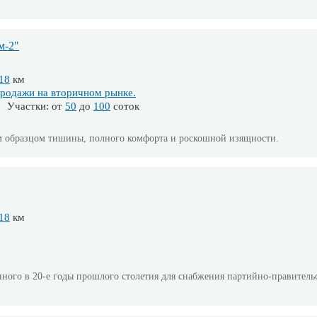
м-2"
18
км
родажи на вторичном рынке.
 Участки: от
50
до
100
соток
ым образцом тишины, полного комфорта и роскошной изящности.
18
км
анного в 20-е годы прошлого столетия для снабжения партийно-правител