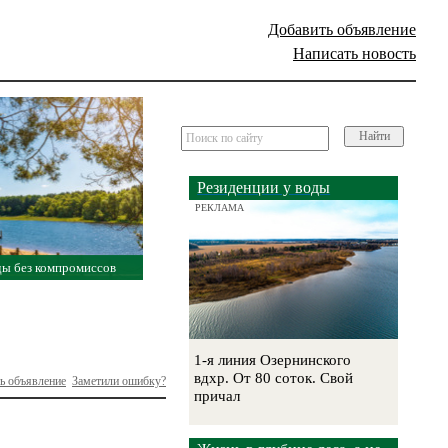
Добавить объявление
Написать новость
Найти
Резиденции у воды
РЕКЛАМА
ды без компромиссов
1-я линия Озернинского
вдхр. От 80 соток. Свой
ь объявление
Заметили ошибку?
причал