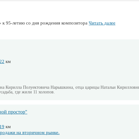
» к 95-летию со дня рождения композитора
Читать далее
22
км
ярина Кирилла Полуектовича Нарышкина, отца царицы Натальи Кирилловны
садьба, где жили 11 холопов.
ной простор"
19
км
родажи на вторичном рынке.