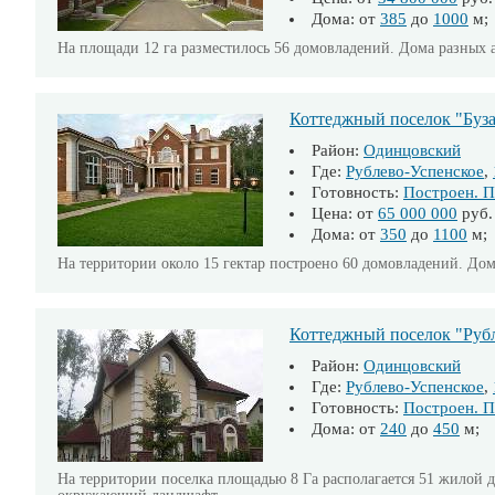
Дома: от
385
до
1000
м;
На площади 12 га разместилось 56 домовладений. Дома разных а
Коттеджный поселок "Буза
Район:
Одинцовский
Где:
Рублево-Успенское
,
Готовность:
Построен. П
Цена: от
65 000 000
руб.
Дома: от
350
до
1100
м; 
На территории около 15 гектар построено 60 домовладений. Дома
Коттеджный поселок "Руб
Район:
Одинцовский
Где:
Рублево-Успенское
,
Готовность:
Построен. П
Дома: от
240
до
450
м; 
На территории поселка площадью 8 Га располагается 51 жилой д