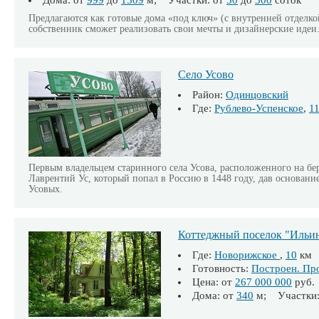
Дома: от
999
до
1509
м; Участки: от
50
до
300
соток
Предлагаются как готовые дома «под ключ» (с внутренней отделкой
собственник сможет реализовать свои мечты и дизайнерские идеи
Село Усово
Район:
Одинцовский
Где:
Рублево-Успенское
,
1
Первым владельцем старинного села Усова, расположенного на б
Лаврентий Ус, который попал в Россию в 1448 году, дав основание
Усовых.
Коттеджный поселок "Ильин
Где:
Новорижское
,
10
км
Готовность:
Построен. Пр
Цена: от
267 000 000
руб.
Дома: от
340
м; Участки: