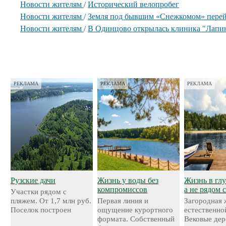
Новости жителям
/
Исторический велопробег
Новости жителям
/
Земля под бывшим «Снежкомом» перей
Новости жителям
/
В Одинцово открылась клиника "Лапи
РЕКЛАМА
РЕКЛАМА
РЕКЛАМА
Рузские дачи
Жизнь у воды без
Жизнь в глу
компромиссов
а не рядом 
Участки рядом с
пляжем. От 1,7 млн руб.
Первая линия и
Загородная 
Поселок построен
ощущение курортного
естественно
формата. Собственный
Вековые дер