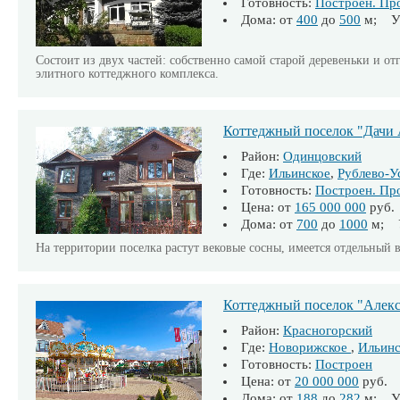
Готовность:
Построен. Пр
Дома: от
400
до
500
м; Уч
Состоит из двух частей: собственно самой старой деревеньки и о
элитного коттеджного комплекса.
Коттеджный поселок "Дач
Район:
Одинцовский
Где:
Ильинское
,
Рублево-У
Готовность:
Построен. Пр
Цена: от
165 000 000
руб.
Дома: от
700
до
1000
м; У
На территории поселка растут вековые сосны, имеется отдельный в
Коттеджный поселок "Алек
Район:
Красногорский
Где:
Новорижское
,
Ильинс
Готовность:
Построен
Цена: от
20 000 000
руб.
Дома: от
188
до
282
м; Уч