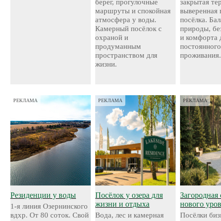
берег, прогулочные
закрытая те
маршруты и спокойная
выверенная 
атмосфера у воды.
посёлка. Ба
Камерный посёлок с
природы, бе
охраной и
и комфорта 
продуманным
постоянног
пространством для
проживания
жизни.
РЕКЛАМА
РЕКЛАМА
РЕКЛАМА
Резиденции у воды
Посёлок у озера для
Загородная 
жизни и отдыха
нового уро
1-я линия Озернинского
вдхр. От 80 соток. Свой
Вода, лес и камерная
Посёлки биз