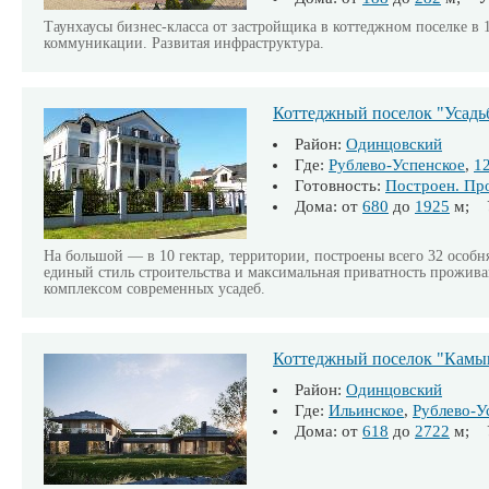
Таунхаусы бизнес-класса от застройщика в коттеджном поселке в
коммуникации. Развитая инфраструктура.
Коттеджный поселок "Усадь
Район:
Одинцовский
Где:
Рублево-Успенское
,
1
Готовность:
Построен. Пр
Дома: от
680
до
1925
м; У
На большой — в 10 гектар, территории, построены всего 32 особня
единый стиль строительства и максимальная приватность прожива
комплексом современных усадеб.
Коттеджный поселок "Кам
Район:
Одинцовский
Где:
Ильинское
,
Рублево-У
Дома: от
618
до
2722
м; У