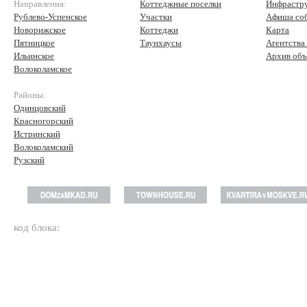
Направления:
Коттеджные поселки
Инфрастр
Рублево-Успенское
Участки
Афиша со
Новорижское
Коттеджи
Карта
Пятницкое
Таунхаусы
Агентства
Ильинское
Архив объ
Волоколамское
Районы:
Одинцовский
Красногорский
Истринский
Волоколамский
Рузский
код блока: