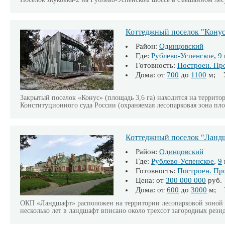
Коттеджный поселок "Кону
Район:
Одинцовский
Где:
Рублево-Успенское
,
9
Готовность:
Построен. Пр
Дома: от
700
до
1100
м; У
Закрытый поселок «Конус» (площадь 3,6 га) находится на террито
Конституционного суда России (охраняемая лесопарковая зона пло
Коттеджный поселок "Ланд
Район:
Одинцовский
Где:
Рублево-Успенское
,
9
Готовность:
Построен. Пр
Цена: от
300 000 000
руб.
Дома: от
600
до
3000
м; У
ОКП «Ландшафт» расположен на территории лесопарковой зоной П
несколько лет в ландшафт вписано около трехсот загородных рези