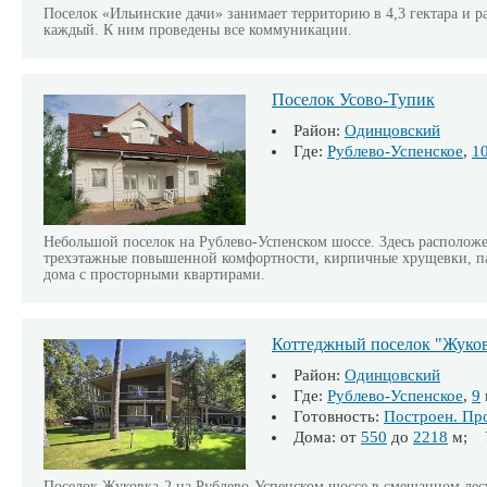
Поселок «Ильинские дачи» занимает территорию в 4,3 гектара и ра
каждый. К ним проведены все коммуникации.
Поселок Усово-Тупик
Район:
Одинцовский
Где:
Рублево-Успенское
,
1
Небольшой поселок на Рублево-Успенском шоссе. Здесь располож
трехэтажные повышенной комфортности, кирпичные хрущевки, па
дома с просторными квартирами.
Коттеджный поселок "Жуков
Район:
Одинцовский
Где:
Рублево-Успенское
,
9
Готовность:
Построен. Пр
Дома: от
550
до
2218
м; У
Поселок Жуковка-2 на Рублево-Успенском шоссе в смешанном лесу