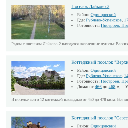
Поселок Лайково-2
Район:
Одинцовский
Где:
Рублево-Успенское
,
1
Готовность:
Построен. Пр
Рядом с поселком Лайково-2 находятся населенные пункты: Власи
Коттеджный поселок "Верхн
Район:
Одинцовский
Где:
Рублево-Успенское
,
1
Готовность:
Построен. Пр
Дома: от
466
до
468
м; Уч
В поселке всего 12 коттеджей площадью от 450 до 470 кв.м. Все к
Коттеджный поселок "Сарее
Район:
Одинцовский