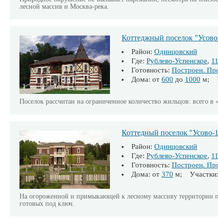
лесной массив и Москва-река.
Коттеджный поселок "Усово
Район:
Одинцовский
Где:
Рублево-Успенское
,
1
Готовность:
Построен. Пр
Дома: от
600
до
1000
м; У
Поселок рассчитан на ограниченное количество жильцов: всего в 
Коттедный поселок "Усово-
Район:
Одинцовский
Где:
Рублево-Успенское
,
1
Готовность:
Построен. Пр
Дома: от
370
м; Участки:
На огороженной и примыкающей к лесному массиву территории п
готовых под ключ.