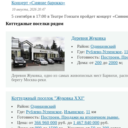
Концерт «Сияние барокко»
10 августа, 2026 20:47
5 сентября в 17:00 в Театре Гонзаги пройдет концерт «Сияни
Коттеджные поселки рядом
Деревня Жуковка
Район:
Одинцовский
Где:
Рублево-Успенское
,
1
Готовность:
Построен. Пр
Дома: от
200
до
2000
м;
Деревня Жуковка, одно из самых живописных мест Барвихи, расп
берегу Москва-реки.
Коттеджный поселок "Жуковка XXI"
Район:
Одинцовский
Где:
Рублево-Успенское
,
Ильинское
,
11
км
Готовность:
Построен. Продажи на вторичном рынке.
Цена: от
366 960 000
руб. до
1 467 840 000
руб.