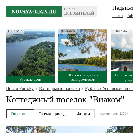
Недвиж
ПОРТАЛ
ДЛЯ ЖИТЕЛЕЙ
Блоги
Аф
РЕКЛАМА
РЕКЛАМА
РЕКЛАМА
Жизнь у воды без
Жизнь в глу
Рузские дачи
компромиссов
рядо
Новая-Рига.Ру
/
Коттеджные поселки
/
Рублево-Успенское шос
Коттеджный поселок "Виаком"
Описание
Схема проезда
Форум
просмотров: 11507