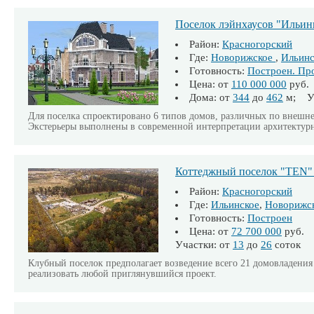
Поселок лэйнхаусов "Ильин
Район:
Красногорский
Где:
Новорижское
,
Ильинс
Готовность:
Построен. Пр
Цена: от
110 000 000
руб.
Дома: от
344
до
462
м; Уч
Для поселка спроектировано 6 типов домов, различных по внешн
Экстерьеры выполнены в современной интерпретации архитектурн
Коттеджный поселок "TEN"
Район:
Красногорский
Где:
Ильинское
,
Новорижс
Готовность:
Построен
Цена: от
72 700 000
руб.
Участки: от
13
до
26
соток
Клубный поселок предполагает возведение всего 21 домовладения
реализовать любой приглянувшийся проект.