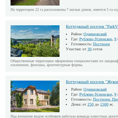
На территории 22 га расположены 7 жилых домов, имеется 5 га о
Коттеджный поселок "ParkVi
Район:
Одинцовский
Где:
Рублево-Успенское
,
9
Готовность:
Построен
Участки: от
30
соток
Общественные территории оформлены специалистами по ландша
озеленение, фонтаны, архитектурные формы.
Коттеджный поселок "Жуков
Район:
Одинцовский
Где:
Рублево-Успенское
,
9
Готовность:
Построен. Пр
Дома: от
250
до
1500
м; У
Над внешним видом особняков работала команда известных архите