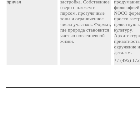
причал
застройка. Собственное
продуманно
озеро с пляжем и
философией
пирсом, прогулочные
NOCO форми
зоны и ограниченное
просто застр
число участков. Формат,
целостную 
где природа становится
культуру.
частью повседневной
Архитектурн
жизни.
приватность
окружение и
деталям.
+7 (495) 172