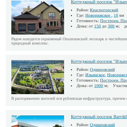
Коттеджный поселок "Ильи
Район:
Красногорский
Где:
Новорижское
,
10
км
Готовность:
Построен. Пр
Дома: от
150
до
300
м; д
Рядом находится охраняемый Опалиховский лесопарк и чистейши
природный комплекс.
Коттеджный поселок "Ильин
Район:
Одинцовский
Где:
Ильинское
,
Новорижс
Готовность:
Построен. Пр
Дома: от
1000
м; Участки
В распоряжении жителей вся рублевская инфраструктура, причем 
Коттеджный поселок Barvikh
Район:
Одинцовский