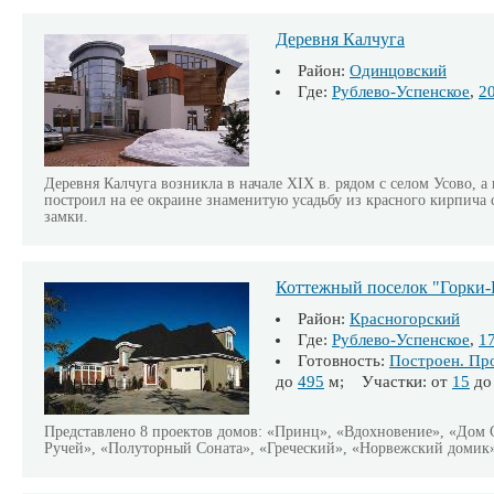
Деревня Калчуга
Район:
Одинцовский
Где:
Рублево-Успенское
,
2
Деревня Калчуга возникла в начале XIX в. рядом с селом Усово, а
построил на ее окраине знаменитую усадьбу из красного кирпич
замки.
Коттежный поселок "Горки-
Район:
Красногорский
Где:
Рублево-Успенское
,
1
Готовность:
Построен. Пр
до
495
м; Участки: от
15
д
Представлено 8 проектов домов: «Принц», «Вдохновение», «Дом
Ручей», «Полуторный Соната», «Греческий», «Норвежский домик