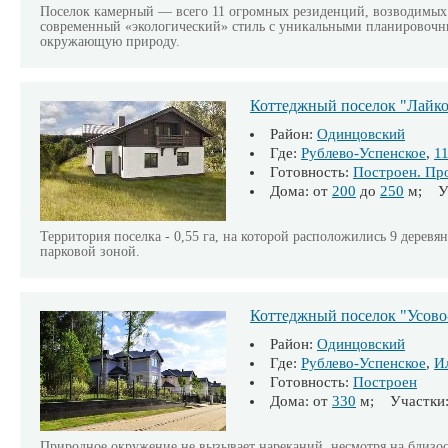
Поселок камерный — всего 11 огромных резиденций, возводимых 
современный «экологический» стиль c уникальными планировочн
окружающую природу.
Коттеджный поселок "Лайк
Район:
Одинцовский
Где:
Рублево-Успенское
,
1
Готовность:
Построен. Пр
Дома: от
200
до
250
м; Уч
Территория поселка - 0,55 га, на которой расположились 9 дерев
парковой зоной.
Коттеджный поселок "Усово
Район:
Одинцовский
Где:
Рублево-Успенское
,
И
Готовность:
Построен
Дома: от
330
м; Участки:
Природное окружение не вызывает нареканий, несмотря на близо