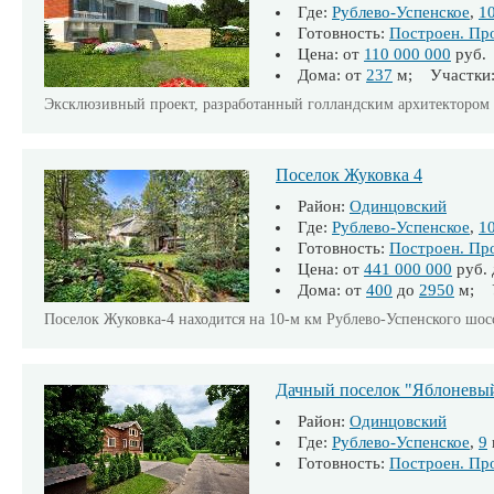
Где:
Рублево-Успенское
,
1
Готовность:
Построен. Пр
Цена: от
110 000 000
руб.
Дома: от
237
м; Участки:
Эксклюзивный проект, разработанный голландским архитектором 
Поселок Жуковка 4
Район:
Одинцовский
Где:
Рублево-Успенское
,
1
Готовность:
Построен. Пр
Цена: от
441 000 000
руб.
Дома: от
400
до
2950
м; У
Поселок Жуковка-4 находится на 10-м км Рублево-Успенского шос
Дачный поселок "Яблоневый
Район:
Одинцовский
Где:
Рублево-Успенское
,
9
Готовность:
Построен. Пр