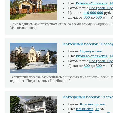
Где:
Рублево-Успенское
,
1
Готовность:
Построен. Пр
Цена: от
110 000 000
руб.
Дома: от
350
до
530
м; Уч
Дома в едином архитектурном стиле со всеми коммуникациями. Ря
Успенского шоссе.
Коттежный поселок "Новор
Район:
Одинцовский
Где:
Рублево-Успенское
,
1
Готовность:
Построен. Пр
Дома: от
300
до
500
м; Уч
Территория поселка разместилась в низовьях живописной речки Ме
одной из "Подмосковных Швейцарии".
Коттеджный поселок "Алекс
Район:
Красногорский
Где:
Ильинское
,
13
км