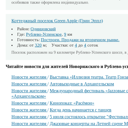
особняков также оформлена индивидуально.
Коттеджный поселок Green Apple (Грин Эппл)
Район:
Одинцовский
Где:
Рублево-Успенское
,
9
км
Готовность:
Построен. Продажи на вторичном рынке.
Дома: от
320
м; Участки: от
4
до
4
соток
Поселок расположен на 9 километре Рублево-Успенского шоссе, в
Читайте новости для жителей Новорижского и Рублево-ус
Новости жителям
/
Выставка «Иллюзия театра. Театр Гонз
Новости жителям
/
Автовыходные в Архангельском
Новости жителям
/
Международный фестиваль «Jazzовые с
«Архангельском»
Новости жителям
/
Кинопоказ: «Расёмон»
Новости жителям
/
Когда день начинается с танцев
Новости жителям
/
5 июля состоялось открытие "Фестиваля
Новости жителям
/
Джазовые концерты на Летней сцене М