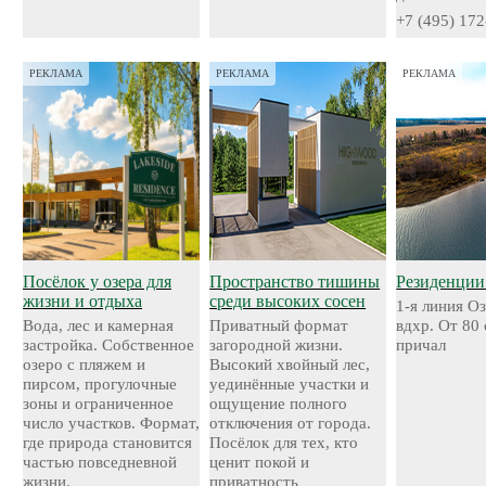
+7 (495) 172
РЕКЛАМА
РЕКЛАМА
РЕКЛАМА
Посёлок у озера для
Пространство тишины
Резиденции
жизни и отдыха
среди высоких сосен
1-я линия О
Вода, лес и камерная
Приватный формат
вдхр. От 80
застройка. Собственное
загородной жизни.
причал
озеро с пляжем и
Высокий хвойный лес,
пирсом, прогулочные
уединённые участки и
зоны и ограниченное
ощущение полного
число участков. Формат,
отключения от города.
где природа становится
Посёлок для тех, кто
частью повседневной
ценит покой и
жизни.
приватность