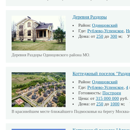
Деревня Раздоры
Район:
Одинцовский
Где:
Рублево-Успенское
,
Н
Дома: от
250
до
300
м; Уч
Деревня Раздоры Одинцовского района МО.
Коттеджный поселок "Раздо
Район:
Одинцовский
Где:
Рублево-Успенское
,
4
Готовность:
Построен
Цена: от
315 000 000
руб.
Дома: от
250
до
1000
м; У
В красивейшем месте ближайшего Подмосковья на берегу Москва-