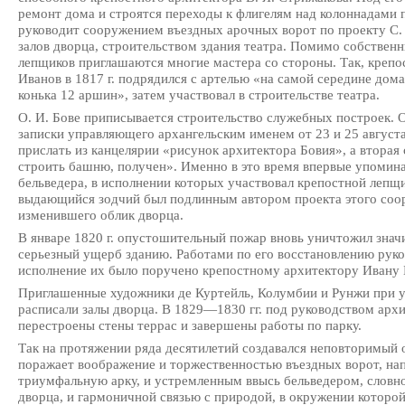
ремонт дома и строятся переходы к флигелям над колоннадами 
руководит сооружением въездных арочных ворот по проекту С. 
залов дворца, строительством здания театра. Помимо собствен
лепщиков приглашаются многие мастера со стороны. Так, креп
Иванов в 1817 г. подрядился с артелью «на самой середине дом
конька 12 аршин», затем участвовал в строительстве театра.
О. И. Бове приписывается строительство служебных построек. 
записки управляющего архангельским именем от 23 и 25 августа
прислать из канцелярии «рисунок архитектора Бовия», а вторая
строить башню, получен». Именно в это время впервые упомин
бельведера, в исполнении которых участвовал крепостной лепщ
выдающийся зодчий был подлинным автором проекта этого соо
изменившего облик дворца.
В январе 1820 г. опустошительный пожар вновь уничтожил знач
серьезный ущерб зданию. Работами по его восстановлению руко
исполнение их было поручено крепостному архитектору Ивану 
Приглашенные художники де Куртейль, Колумбии и Рунжи при у
расписали залы дворца. В 1829—1830 гг. под руководством архи
перестроены стены террас и завершены работы по парку.
Так на протяжении ряда десятилетий создавался неповторимый 
поражает воображение и торжественностью въездных ворот, н
триумфальную арку, и устремленным ввысь бельведером, слов
дворца, и гармоничной связью с природой, в окружении которо