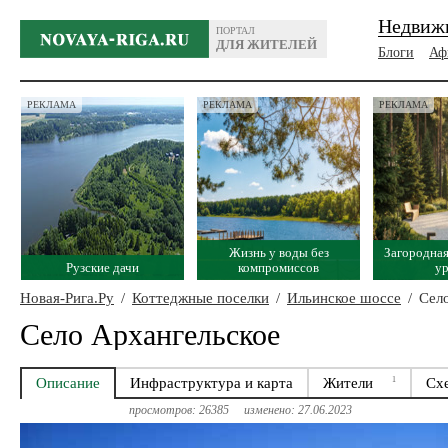
Недвиж
ПОРТАЛ
ДЛЯ ЖИТЕЛЕЙ
Блоги
Аф
РЕКЛАМА
РЕКЛАМА
РЕКЛАМА
Жизнь у воды без
Загородная
Рузские дачи
компромиссов
у
Новая-Рига.Ру
/
Коттеджные поселки
/
Ильинское шоссе
/
Село
Село Архангельское
Описание
Инфраструктура и карта
Жители
1
Сх
просмотров: 26385
изменено: 27.06.2023