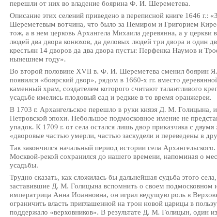
перешли от них во владение боярина Ф. И. Шереметева.
Описание этих селений приведено в переписной книге 1646 г.:
Шереметевым вотчина, что было за Немиром и Григорием Кирее
тож, а в нем церковь Архангела Михаила деревянна, а у церкви 
людей два двора конюхов, да деловых людей три двора и один дв
крестьян 14 дворов да два двора пусты: Перфенка Наумов и Тро
нынешнем году».
Во второй половине XVII в. Ф. И. Шереметева сменил боярин 
появился «боярский двор», рядом в 1660-х гг. вместо деревянн
каменный храм, создателем которого считают талантливого кре
усадьбе имелись плодовый сад и редкие в то время оранжереи.
В 1703 г. Архангельское перешло в руки князя Д. М. Голицына, 
Петровской эпохи. Небольшое подмосковное имение не представ
упадок. К 1709 г. от села остался лишь двор приказчика с двум
«дворовые частью умерли, частью заскудели и переведены в дру
Так закончился начальный период истории села Архангельского
Москвой-рекой сохранился до нашего времени, напоминая о ме
усадьбы.
Трудно сказать, как сложилась бы дальнейшая судьба этого села,
заставившие Д. М. Голицына вспомнить о своем подмосковном им
императрица Анна Иоанновна, он играл ведущую роль в Верхов
ограничить власть приглашенной на трон новой царицы в польз
поддержало «верховников». В результате Д. М. Голицын, один и