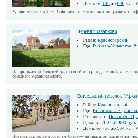
Дома: от
180
до
600
м; Уч
Жилой поселок в 9 км. Собственные коммуникации, развитая инфр
Деревня Захарково
Район:
Красногорский
Где:
Рублево-Успенское
,
8
На протяжении большей части своей истории деревня Захарково на
соседнего Архангельского.
Коттеджный поселок "Архан
Район:
Красногорский
Где:
Новорижское
,
Ильинс
Готовность:
Построен. Пр
Цена: от
200 000 000
руб.
Дома: от
750
до
934
м; Уч
Новый поселок не просто клубный — на закрытой охраняемой лес