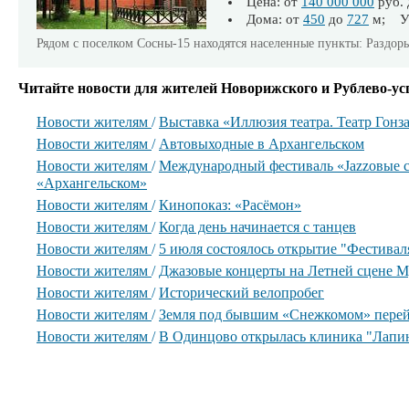
Цена: от
140 000 000
руб.
Дома: от
450
до
727
м; Уч
Рядом с поселком Сосны-15 находятся населенные пункты: Раздор
Читайте новости для жителей Новорижского и Рублево-ус
Новости жителям
/
Выставка «Иллюзия театра. Театр Гонз
Новости жителям
/
Автовыходные в Архангельском
Новости жителям
/
Международный фестиваль «Jazzовые с
«Архангельском»
Новости жителям
/
Кинопоказ: «Расёмон»
Новости жителям
/
Когда день начинается с танцев
Новости жителям
/
5 июля состоялось открытие "Фестиваля
Новости жителям
/
Джазовые концерты на Летней сцене М
Новости жителям
/
Исторический велопробег
Новости жителям
/
Земля под бывшим «Снежкомом» перей
Новости жителям
/
В Одинцово открылась клиника "Лапи