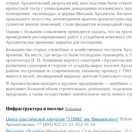
открыт Архангельский дворец-музей, впоследствии были открыт
крепостной театр с уникальными декорациями итальянского худо
помещениях «колоннады» и церкви Михаила Архангела. Бесценн
прикладного искусства, неповторимая красота архитектурно-па
талантом многих поколений, стали предметом всенародной горд
Однако с большим сожалением приходится сказать, что на протя
проведением реставрационных работ в усадебном комплексе об
Архангельское временно закрыты для посещения.
Большинство старых служебных и хозяйственных построек Арха
времени. На месте, где когда-то были господские оранжереи, в 
архитектора Н. П. Апышкова корпуса санатория «Архангельское»
развитием санатория в стороне от усадьбы вырос поселок Архан
районе построенная по современному типовому проекту, с 1981 
имеется музей, посвященный видному деятелю Советского госуд
В Архангельском находится крупное предприятие — комбинат «
выполняет большой объем строительных, ремонтных, отделочных
пределами, а также осуществляет значительную часть нового стр
Инфраструктура в поселке
Подробней
Центр пластической хирургии "3 ЦВКГ им. Вишневского"
Рубле
Архангельское, +7 (495) 922-21-21, 652-31-24
Ресторан «Усадьба»
Ильинское шоссе, Село Архангельское, +7 (4