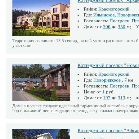
Коттеджный поселок "Архан
Район:
Красногорский
Где:
Ильинское
,
Новорижс
Готовность:
Построен. Пр
Дома: от
300
до
350
м; Уч
Территория составляет 13,5 гектар, на ней уютно располагаются 
участками.
Коттеджный поселок "Новоа
Район:
Красногорский
Где:
Новорижское
,
7
км
Готовность:
Построен. Пр
Цена: от
1
руб.
Дома: от
197
до
313
м; д
Дома в поселке создают идеальный гармоничный ансамбль с ок
бор и ольховый лес, находящиеся неподалеку, только подчеркивают
Коттеджный поселок "Афган