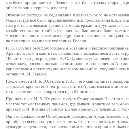
как будто продолжается в белоснежных балюстрадах террас, в 
обрамляющих террасы и партер.
Огромные расходы на содержание Архангельского не останавлив
усадьба, где все было предназначено для прославления владельц
театр с талантливыми крепостными актерами, и хрустальный, з
хозяйственные постройки, украшенные башнями и башенками. 
могущественного вельможи щедро тратились деньги, полученны
на помещика во многих губерниях России.
Н. Б. Юсупов был хлебосольным хозяином и высокообразованны
Архангельском и маститые сановники, и выдающиеся деятели ру
100-летию со дня рождения А. С. Пушкина установлен памятник
вельможе», посвященными воспоминаниям о посещении Арханге
удивительном архитектурно-парковом ансамбле, соединившем к
оставил А. И. Герцен.
После смерти Н. Б. Юсупова в 1831 г. его сын начинает распро
закрывает крепостной театр, вывозит из Архангельского многие
х гг. население села сократилось до 54 человек.
При потомках Н. Б. Юсупова графах Сумароковых-Эльстон в нач
местом торжественных приемов, где бывали и знатные вельможи
проекту Р. И. Клейна строится здание храма-усыпальницы с тор
Однако только после Октябрьской революции Архангельское вст
приобрело всенародную известность. Советская власть не тольк
культурные ценности, но и восполнила то, что в прошлом было в