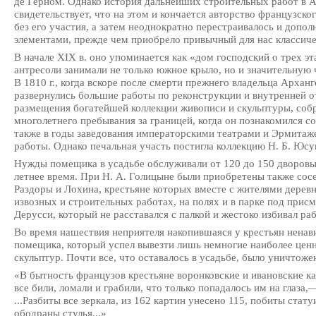
де Герном. Однако история дальнейших строительных работ в 
свидетельствует, что на этом и кончается авторство французско
без его участия, а затем неоднократно перестраивалось и доп
элементами, прежде чем приобрело привычный для нас классиче
В начале XIX в. оно упоминается как «дом господский о трех эт
антресоли занимали не только южное крыло, но и значительную
В 1810 г., когда вскоре после смерти прежнего владельца Архан
развернулись большие работы по реконструкции и внутренней о
размещения богатейшей коллекции живописи и скульптуры, соб
многолетнего пребывания за границей, когда он познакомился 
также в годы заведования императорскими театрами и Эрмитажем
работы. Однако печальная участь постигла коллекцию Н. Б. Юсу
Нужды помещика в усадьбе обслуживали от 120 до 150 дворовых
летнее время. При Н. А. Голицыне были приобретены также сосе
Раздоры и Лохина, крестьяне которых вместе с жителями дерев
извозных и строительных работах, на полях и в парке под прис
Дерусси, который не расставался с палкой и жестоко избивал р
Во время нашествия неприятеля накопившаяся у крестьян ненав
помещика, который успел вывезти лишь немногие наиболее ценн
скульптур. Почти все, что оставалось в усадьбе, было уничтоже
«В бытность французов крестьяне воронковские и ивановские ка
все били, ломали и грабили, что только попадалось им на глаз
...Разбиты все зеркала, из 162 картин унесено 115, побиты стат
ободраны стулья...»