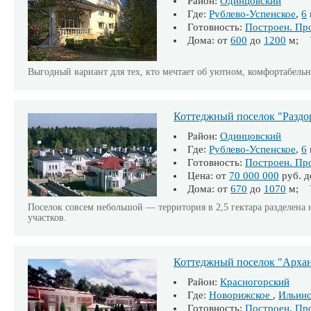
Район:
Одинцовский
Где:
Рублево-Успенское
,
6
Готовность:
Построен. Пр
Дома: от
600
до
1200
м; У
Выгодный вариант для тех, кто мечтает об уютном, комфортабель
Коттеджный поселок "Раздо
Район:
Одинцовский
Где:
Рублево-Успенское
,
6
Готовность:
Построен. Пр
Цена: от
70 000 000
руб. 
Дома: от
670
до
1070
м; У
Поселок совсем небольшой — территория в 2,5 гектара разделена 
участков.
Коттеджный поселок "Архан
Район:
Красногорский
Где:
Новорижское
,
Ильинс
Готовность:
Построен. Пр