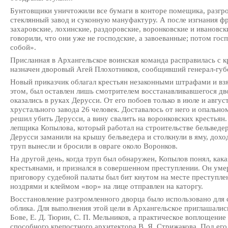
Бунтовщики уничтожили все бумаги в конторе помещика, разгр
стеклянный завод и суконную мануфактуру. А после изгнания ф
захаровские, лохинские, раздоровские, воронковские и ивановски
говорили, что они уже не господские, а завоеванные; потом гос
собой».
Присланная в Архангельское воинская команда расправилась с 
назначен дворовый Агей Плохотников, сообщивший генерал-губе
Новый приказчик облагал крестьян незаконными штрафами и взят
этом, был оставлен лишь смотрителем восстанавливавшегося дв
оказались в руках Дерусси. От его побоев только в июле и август
хрустального завода 26 человек. Доставалось от него и опальн
решил убить Дерусси, а вину свалить на воронковских крестьян
лепщика Копылова, который работал на строительстве бельведе
Дерусси заманили на крышу бельведера и столкнули в яму, дох
труп вынесли и бросили в овраге около Воронков.
На другой день, когда труп был обнаружен, Копылов понял, как
крестьянами, и признался в совершенном преступлении. Он умер
приговору судебной палаты был бит кнутом на месте преступлен
ноздрями и клеймом «вор» на лице отправлен на каторгу.
Восстановление разгромленного дворца было использовано для 
облика. Для выполнения этой цели в Архангельское приглашалис
Бове, Е. Д. Тюрин, С. П. Мельников, а практическое воплощение
способного крепостного архитектора В. Я. Стрижакова. Под его