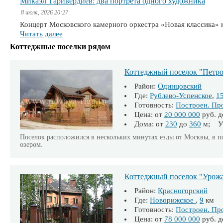
Микаэл Таривердиев: два портрета одного художника
8 июля, 2026 20:27
Концерт Московского камерного оркестра «Новая классика» 
Читать далее
Коттеджные поселки рядом
Коттеджный поселок "Петро
Район:
Одинцовский
Где:
Рублево-Успенское
,
1
Готовность:
Построен. Пр
Цена: от
20 000 000
руб. 
Дома: от
230
до
360
м; Уч
Поселок расположился в нескольких минутах езды от Москвы, в 
озером.
Коттеджный поселок "Урож
Район:
Красногорский
Где:
Новорижское
,
9
км
Готовность:
Построен. Пр
Цена: от
78 000 000
руб. 