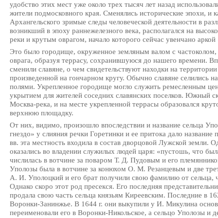
удобство этих мест уже около трех тысяч лет назад использова
жители подмосковного края. Сменялись исторические эпохи, и к
Архангельского зримые следы человеческой деятельности в раз
возникший в эпоху раннежелезного века, располагался на выс
реки и крутым оврагом, начало которого сейчас увенчано аркой
Это было городище, окруженное земляным валом с частоколом, 
оврага, образуя террасу, сохранившуюся до нашего времени. В
сменили славяне, о чем свидетельствуют находки на территори
произведенной на гончарном кругу. Обычно славяне селились н
полями. Укрепленное городище могло служить ремесленным цен
укрытием для жителей соседних славянских поселков. Южный с
Москва-река, и на месте укрепленной террасы образовался крут
верхнюю площадку.
От них, видимо, произошло впоследствии и название сельца Уп
гнездо» у слияния речки Горетинки и ее притока дало назван
вв. эта местность входила в состав дворцовой Лужской земли. Од
оказались во владении служилых людей царя: «пустошь, что был
числилась в вотчине за поваром Т. Д. Пудовым и его племяннико
Уполозы была в вотчине за конюхом О. М. Резанцевым и две тре
А. И. Уполоцкий и его брат получили свою фамилию от сельца, ч
Однако скоро этот род пресекся. Его последняя представительн
продала свою часть сельца князьям Киреевским. Последние в 16
Воронки-Занинжье. В 1644 г. они выкупили у И. Микулина осно
переименовали его в Воронки-Никольское, а сельцо Уполозы и д