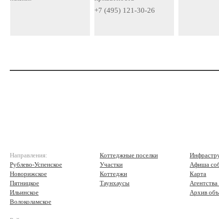
+7 (495) 121-30-26
Направления:
Коттеджные поселки
Инфрастр
Рублево-Успенское
Участки
Афиша со
Новорижское
Коттеджи
Карта
Пятницкое
Таунхаусы
Агентства
Ильинское
Архив объ
Волоколамское