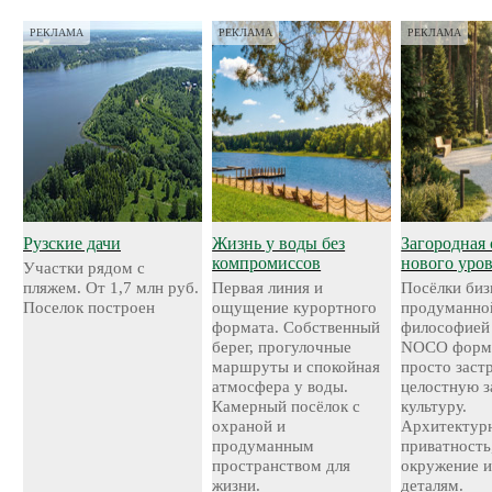
РЕКЛАМА
РЕКЛАМА
РЕКЛАМА
Рузские дачи
Жизнь у воды без
Загородная 
компромиссов
нового уро
Участки рядом с
пляжем. От 1,7 млн руб.
Первая линия и
Посёлки биз
Поселок построен
ощущение курортного
продуманно
формата. Собственный
философией
берег, прогулочные
NOCO форми
маршруты и спокойная
просто застр
атмосфера у воды.
целостную 
Камерный посёлок с
культуру.
охраной и
Архитектурн
продуманным
приватность
пространством для
окружение и
жизни.
деталям.