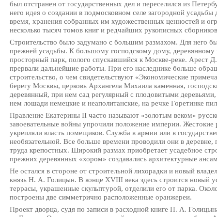
был отстранен от государственных дел и переселился из Петербу
него идея о создании в подмосковном селе загородной усадьбы 
время, хранения собранных им художественных ценностей и ог
несколько тысяч томов книг и редчайших рукописных сборников
Строительство было задумано с большим размахом. Для него бы
прежней усадьбы. К большому господскому дому, деревянному
просторный парк, полого спускавшийся к Москве-реке. Арест Д. 
прервали дальнейшие работы. При его наследнике больше обра
строительство, о чем свидетельствуют «Экономические примечани
берегу Москвы, церковь Архангела Михаила каменная, господс
деревянный, при нем сад регулярный с плодовитыми деревьями, 
нем лошади немецкие и неаполитанские, на речке Горетинке пил
Правление Екатерины II часто называют «золотым веком» русск
завоевательные войны упрочили положение империи. Жестокие 
укрепляли власть помещиков. Служба в армии или в государстве
необязательной. Все больше времени проводили они в деревне, г
труда крепостных. Широкий размах приобретает усадебное строи
прежних деревянных «хором» создавались архитектурные ансам
Не остался в стороне от строительной лихорадки и новый владе
князь Н. А. Голицын. В конце XVIII века здесь строится новый
террасы, украшенные скульптурой, отделили его от парка. Око
построены две симметрично расположенные оранжереи.
Проект дворца, судя по записи в расходной книге Н. А. Голицын